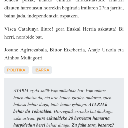
dizuten harrotasun horrekin begirada irailaren 27an jarrita,
baina jada, independentzia ospatzen.
Visca Catalunya lliure! gora Euskal Herria askatuta! Bi
herri, norabide bat.
Josune Agirrezabala, Bittor Etxeberria, Anaje Urkola eta
Ainhoa Muñagorri
POLITIKA
IBARRA
ATARIA ez da soilik komunikabide bat: komunitate
baten ahotsa da, eta urte hauen guztien ondoren, zuen
babesa behar dugu, inoiz baino gehiago:
ATARIAk
behar du Tolosaldea
. Horregatik erronka bat daukagu
esku artean:
gure eskualdeko 28 herrietan hamarna
harpidedun berri
behar ditugu.
Zu falta zara, bazatoz?