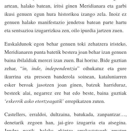
artean, halako batean, iritsi ginen Meridianara eta garbi
ikusi genuen egun hura historikoa izango zela. Inoiz ez
genuen halako manifestazio jendetsu batean parte hartu
eta sentsazioa izugarrizkoa zen, oilo ipurdia jartzen zuen.
Euskaldunok egon behar genuen toki zehatzera iristeko,
Meridianaren punta batetik bestera joan behar izan genuen
baina ibilaldiak merezi izan zuen. Bai horixe. Bide guztian
zehar, “
in, inde, independentzia
” oihukatuz eta gure
ikurrina eta presoen banderola soinean, kataluniarren
esker beroak jasotzen joan ginen, batzuk harriduraz,
besteek alai, negarrez ere bat edo beste, baina guztiak
‘
eskerrik asko etortzeagatik
’ errepikatzen zuten.
Castellers, erraldoi, dultzaina, batukada, zanpantzar…,
denetarik zegoen han, jai-giro izugarria eta atsegina.
Jendea pozik, halako ekintza arrakastatsuek ematen