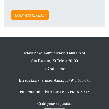
EGIN ATARIKIDE!
Tolosaldeko Komunikazio Taldea S.M.
San Esteban, 20 Tolosa 20400
tkt@ataria.eus
Erredakzioa:
ataria@ataria.eus
/ 943 655 695
Publizitatea:
publi@ataria.eus
/ 661 678 818
Codesyntaxek garatua