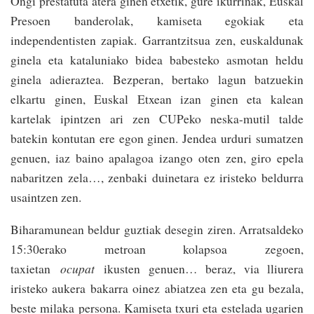
Ongi prestatuta atera ginen etxetik, gure ikurrinak, Euskal
Presoen banderolak, kamiseta egokiak eta
independentisten zapiak. Garrantzitsua zen, euskaldunak
ginela eta kataluniako bidea babesteko asmotan heldu
ginela adieraztea. Bezperan, bertako lagun batzuekin
elkartu ginen, Euskal Etxean izan ginen eta kalean
kartelak ipintzen ari zen CUPeko neska-mutil talde
batekin kontutan ere egon ginen. Jendea urduri sumatzen
genuen, iaz baino apalagoa izango oten zen, giro epela
nabaritzen zela…, zenbaki duinetara ez iristeko beldurra
usaintzen zen.
Biharamunean beldur guztiak desegin ziren. Arratsaldeko
15:30erako metroan kolapsoa zegoen,
taxietan
ocupat
ikusten genuen… beraz, via lliurera
iristeko aukera bakarra oinez abiatzea zen eta gu bezala,
beste milaka persona. Kamiseta txuri eta estelada ugarien