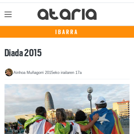
IBARRA
Diada 2015
Ainhoa Muñagorri
2015eko irailaren 17a