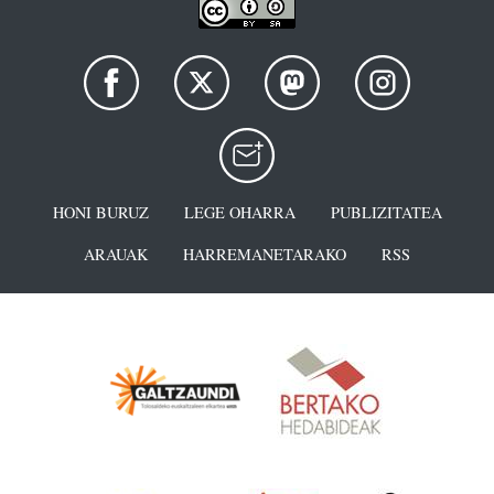
HONI BURUZ
LEGE OHARRA
PUBLIZITATEA
ARAUAK
HARREMANETARAKO
RSS