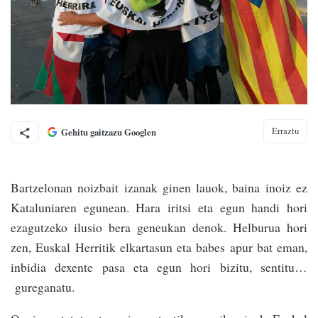
Erraztu
Gehitu gaitzazu Googlen
Bartzelonan noizbait izanak ginen lauok, baina inoiz ez
Kataluniaren egunean. Hara iritsi eta egun handi hori
ezagutzeko ilusio bera geneukan denok. Helburua hori
zen, Euskal Herritik elkartasun eta babes apur bat eman,
inbidia dexente pasa eta egun hori bizitu, sentitu…
gureganatu.