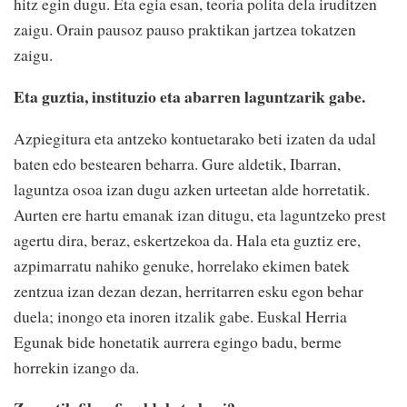
hitz egin dugu. Eta egia esan, teoria polita dela iruditzen
zaigu. Orain pausoz pauso praktikan jartzea tokatzen
zaigu.
Eta guztia, instituzio eta abarren laguntzarik gabe.
Azpiegitura eta antzeko kontuetarako beti izaten da udal
baten edo bestearen beharra. Gure aldetik, Ibarran,
laguntza osoa izan dugu azken urteetan alde horretatik.
Aurten ere hartu emanak izan ditugu, eta laguntzeko prest
agertu dira, beraz, eskertzekoa da. Hala eta guztiz ere,
azpimarratu nahiko genuke, horrelako ekimen batek
zentzua izan dezan dezan, herritarren esku egon behar
duela; inongo eta inoren itzalik gabe. Euskal Herria
Egunak bide honetatik aurrera egingo badu, berme
horrekin izango da.