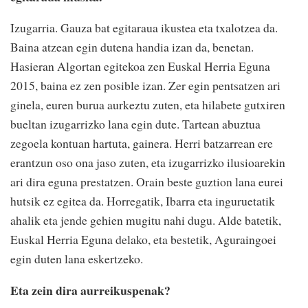
Izugarria. Gauza bat egitaraua ikustea eta txalotzea da.
Baina atzean egin dutena handia izan da, benetan.
Hasieran Algortan egitekoa zen Euskal Herria Eguna
2015, baina ez zen posible izan. Zer egin pentsatzen ari
ginela, euren burua aurkeztu zuten, eta hilabete gutxiren
bueltan izugarrizko lana egin dute. Tartean abuztua
zegoela kontuan hartuta, gainera. Herri batzarrean ere
erantzun oso ona jaso zuten, eta izugarrizko ilusioarekin
ari dira eguna prestatzen. Orain beste guztion lana eurei
hutsik ez egitea da. Horregatik, Ibarra eta inguruetatik
ahalik eta jende gehien mugitu nahi dugu. Alde batetik,
Euskal Herria Eguna delako, eta bestetik, Aguraingoei
egin duten lana eskertzeko.
Eta zein dira aurreikuspenak?