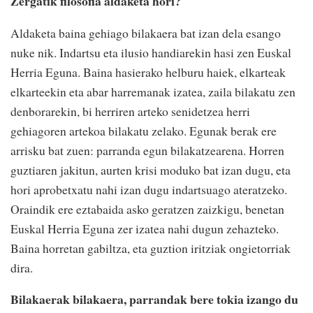
Zergatik filosofia aldaketa hori?
Aldaketa baina gehiago bilakaera bat izan dela esango
nuke nik. Indartsu eta ilusio handiarekin hasi zen Euskal
Herria Eguna. Baina hasierako helburu haiek, elkarteak
elkarteekin eta abar harremanak izatea, zaila bilakatu zen
denborarekin, bi herriren arteko senidetzea herri
gehiagoren artekoa bilakatu zelako. Egunak berak ere
arrisku bat zuen: parranda egun bilakatzearena. Horren
guztiaren jakitun, aurten krisi moduko bat izan dugu, eta
hori aprobetxatu nahi izan dugu indartsuago ateratzeko.
Oraindik ere eztabaida asko geratzen zaizkigu, benetan
Euskal Herria Eguna zer izatea nahi dugun zehazteko.
Baina horretan gabiltza, eta guztion iritziak ongietorriak
dira.
Bilakaerak bilakaera, parrandak bere tokia izango du