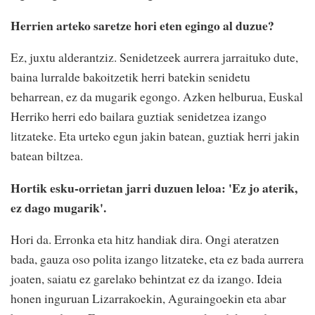
Herrien arteko saretze hori eten egingo al duzue?
Ez, juxtu alderantziz. Senidetzeek aurrera jarraituko dute,
baina lurralde bakoitzetik herri batekin senidetu
beharrean, ez da mugarik egongo. Azken helburua, Euskal
Herriko herri edo bailara guztiak senidetzea izango
litzateke. Eta urteko egun jakin batean, guztiak herri jakin
batean biltzea.
Hortik esku-orrietan jarri duzuen leloa: 'Ez jo aterik,
ez dago mugarik'.
Hori da. Erronka eta hitz handiak dira. Ongi ateratzen
bada, gauza oso polita izango litzateke, eta ez bada aurrera
joaten, saiatu ez garelako behintzat ez da izango. Ideia
honen inguruan Lizarrakoekin, Aguraingoekin eta abar