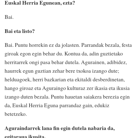
Euskal Herria Egunean, ezta?
Bai.
Bai eta listo?
Bai. Puntu horrekin ez da jolasten. Parrandak bezala, festa
giroak egon egin behar du. Kontua da, adin guztietako
herritarrek ongi pasa behar dutela. Agurainen, adibidez,
haurrek egun guztian zehar bere txokoa izango dute;
helduagoek, herri bazkarian eta ekitaldi desberdinetan,
hango giroaz eta Aguraingo kulturaz zer ikasia eta ikusia
izango duten bezala. Puntu hauetan saiakera berezia egin
da, Euskal Herria Eguna parrandaz gain, edukiz
betetzeko.
Aguraindarrek lana fin egin dutela nabaria da,
egitaraua ikusita.