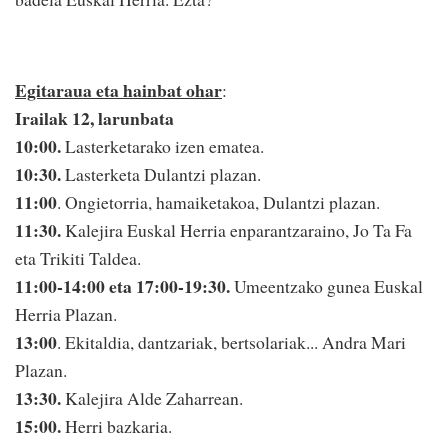
Egitaraua eta hainbat ohar
:
Irailak 12, larunbata
10:00.
Lasterketarako izen ematea.
10:30.
Lasterketa Dulantzi plazan.
11:00
. Ongietorria, hamaiketakoa, Dulantzi plazan.
11:30.
Kalejira Euskal Herria enparantzaraino, Jo Ta Fa
eta Trikiti Taldea.
11:00-14:00 eta 17:00-19:30.
Umeentzako gunea Euskal
Herria Plazan.
13:00
. Ekitaldia, dantzariak, bertsolariak... Andra Mari
Plazan.
13:30.
Kalejira Alde Zaharrean.
15:00.
Herri bazkaria.