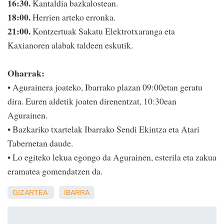
16:30.
Kantaldia bazkalostean.
18:00.
Herrien arteko erronka.
21:00.
Kontzertuak Sakatu Elektrotxaranga eta
Kaxianoren alabak taldeen eskutik.
Oharrak:
• Agurainera joateko, Ibarrako plazan 09:00etan geratu
dira. Euren aldetik joaten direnentzat, 10:30ean
Agurainen.
• Bazkariko txartelak Ibarrako Sendi Ekintza eta Atari
Tabernetan daude.
• Lo egiteko lekua egongo da Agurainen, esterila eta zakua
eramatea gomendatzen da.
GIZARTEA
IBARRA