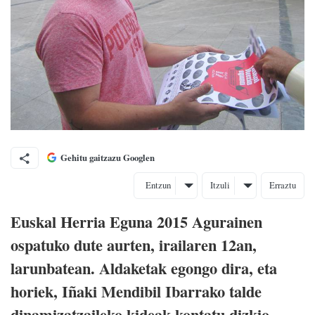
Gehitu gaitzazu Googlen
Entzun
Itzuli
Erraztu
Euskal Herria Eguna 2015 Agurainen
ospatuko dute aurten, irailaren 12an,
larunbatean. Aldaketak egongo dira, eta
horiek, Iñaki Mendibil Ibarrako talde
dinamizatzaileko kideak kontatu dizkio