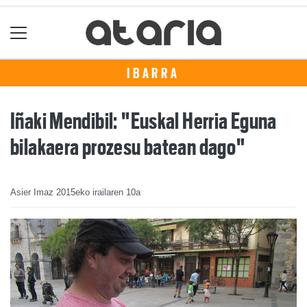
IBARRA
Iñaki Mendibil: "Euskal Herria Eguna
bilakaera prozesu batean dago"
Asier Imaz
2015eko irailaren 10a