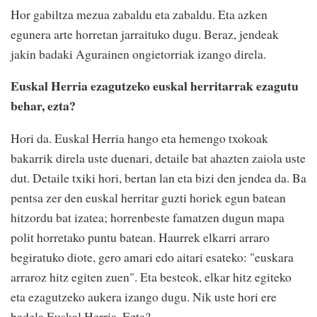
Hor gabiltza mezua zabaldu eta zabaldu. Eta azken
egunera arte horretan jarraituko dugu. Beraz, jendeak
jakin badaki Agurainen ongietorriak izango direla.
Euskal Herria ezagutzeko euskal herritarrak ezagutu
behar, ezta?
Hori da. Euskal Herria hango eta hemengo txokoak
bakarrik direla uste duenari, detaile bat ahazten zaiola uste
dut. Detaile txiki hori, bertan lan eta bizi den jendea da. Ba
pentsa zer den euskal herritar guzti horiek egun batean
hitzordu bat izatea; horrenbeste famatzen dugun mapa
polit horretako puntu batean. Haurrek elkarri arraro
begiratuko diote, gero amari edo aitari esateko: "euskara
arraroz hitz egiten zuen". Eta besteok, elkar hitz egiteko
eta ezagutzeko aukera izango dugu. Nik uste hori ere
badela Euskal Herria. Ezta?