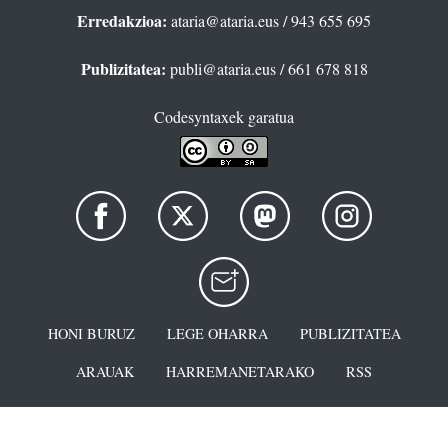
Erredakzioa:
ataria@ataria.eus
/ 943 655 695
Publizitatea:
publi@ataria.eus
/ 661 678 818
Codesyntaxek garatua
HONI BURUZ
LEGE OHARRA
PUBLIZITATEA
ARAUAK
HARREMANETARAKO
RSS