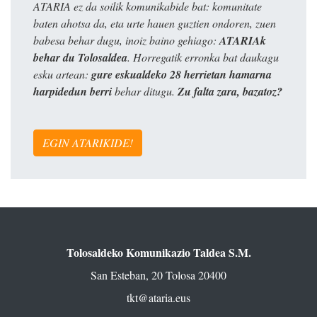
ATARIA ez da soilik komunikabide bat: komunitate
baten ahotsa da, eta urte hauen guztien ondoren, zuen
babesa behar dugu, inoiz baino gehiago:
ATARIAk
behar du Tolosaldea
. Horregatik erronka bat daukagu
esku artean:
gure eskualdeko 28 herrietan hamarna
harpidedun berri
behar ditugu.
Zu falta zara, bazatoz?
EGIN ATARIKIDE!
Tolosaldeko Komunikazio Taldea S.M.
San Esteban, 20 Tolosa 20400
tkt@ataria.eus