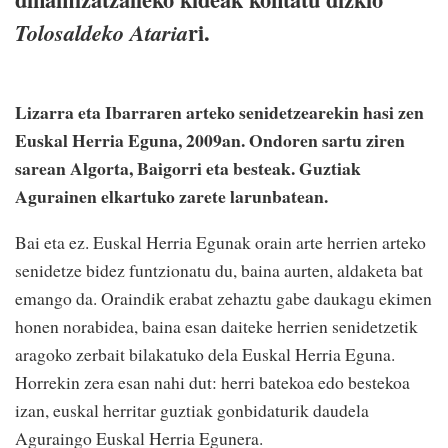
ri.
Tolosaldeko Ataria
Lizarra eta Ibarraren arteko senidetzearekin hasi zen
Euskal Herria Eguna, 2009an. Ondoren sartu ziren
sarean Algorta, Baigorri eta besteak. Guztiak
Agurainen elkartuko zarete larunbatean.
Bai eta ez. Euskal Herria Egunak orain arte herrien arteko
senidetze bidez funtzionatu du, baina aurten, aldaketa bat
emango da. Oraindik erabat zehaztu gabe daukagu ekimen
honen norabidea, baina esan daiteke herrien senidetzetik
aragoko zerbait bilakatuko dela Euskal Herria Eguna.
Horrekin zera esan nahi dut: herri batekoa edo bestekoa
izan, euskal herritar guztiak gonbidaturik daudela
Aguraingo Euskal Herria Egunera.