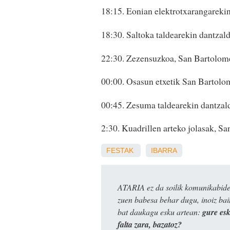
18:15. Eonian elektrotxarangarekin 
18:30. Saltoka taldearekin dantzal
22:30. Zezensuzkoa, San Bartolom
00:00. Osasun etxetik San Bartolom
00:45. Zesuma taldearekin dantzal
2:30. Kuadrillen arteko jolasak, S
FESTAK
IBARRA
ATARIA ez da soilik komunikabide 
zuen babesa behar dugu, inoiz ba
bat daukagu esku artean:
gure es
falta zara, bazatoz?