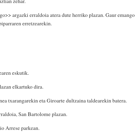
uztian zehar.
go>> argazki erraldoia atera dute herriko plazan. Gaur emango
iparraren erretzearekin.
earen eskutik.
azan elkartuko dira.
ea txarangarekin eta Giroarte dultzaina taldearekin batera.
rraldoia, San Bartolome plazan.
io Arrese parkean.