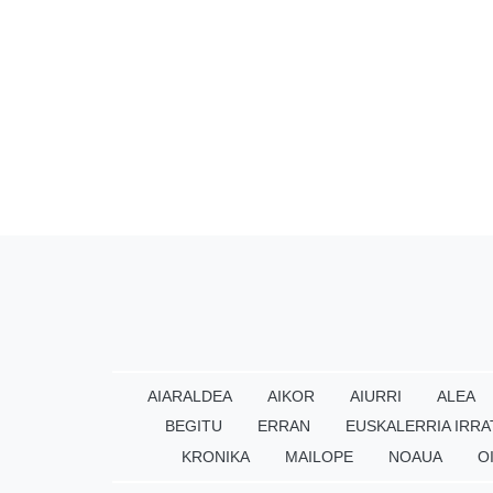
AIARALDEA
AIKOR
AIURRI
ALEA
BEGITU
ERRAN
EUSKALERRIA IRRA
KRONIKA
MAILOPE
NOAUA
O