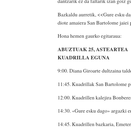
dantzarik ez da faltarik izan goiz g
Bazkaldu aurretik, <<Gure esku da
diote amaiera San Bartolome jaiei p
Hona hemen gaurko egitaraua:
ABUZTUAK 25, ASTEARTEA
KUADRILLA EGUNA
9:00. Diana Giroarte dultzaina tald
11:45. Kuadrillak San Bartolome pl
12:00. Kuadrillen kalejira Bonberen
14:30. «Gure esku dago» argazki e
14:45. Kuadrillen bazkaria, Emeter