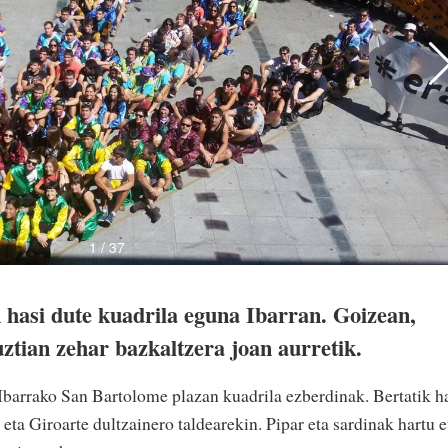
n hasi dute kuadrila eguna Ibarran. Goizean,
guztian zehar bazkaltzera joan aurretik.
barrako San Bartolome plazan kuadrila ezberdinak. Bertatik h
eta Giroarte dultzainero taldearekin. Pipar eta sardinak hartu e