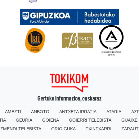
Gertuko informazioa, euskaraz
AMEZTI
ANBOTO
ANTXETA IRRATIA
ATARIA
AZP
TIA
GEURIA
GOIENA
GOIERRI TELEBISTA
GUAIXE
IZMENDI TELEBISTA
ORIO GUKA
TXINTXARRI
ZARAUT