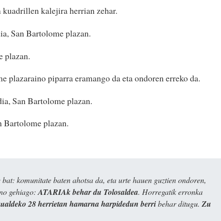
kuadrillen kalejira herrian zehar.
dia, San Bartolome plazan.
e plazan.
e plazaraino piparra eramango da eta ondoren erreko da.
dia, San Bartolome plazan.
an Bartolome plazan.
bat: komunitate baten ahotsa da, eta urte hauen guztien ondoren,
ino gehiago:
ATARIAk behar du Tolosaldea
. Horregatik erronka
kualdeko 28 herrietan hamarna harpidedun berri
behar ditugu.
Zu