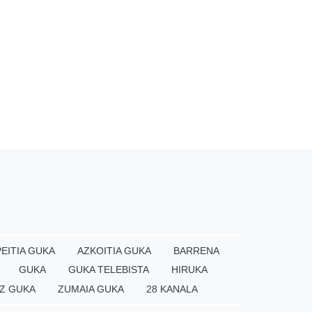
EITIA GUKA
AZKOITIA GUKA
BARRENA
GUKA
GUKA TELEBISTA
HIRUKA
Z GUKA
ZUMAIA GUKA
28 KANALA