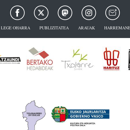
LEGE OHARRA
PUBLIZITATEA
ARAUAK
HARREMANE