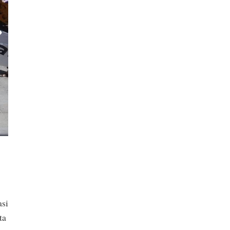
asi
ta