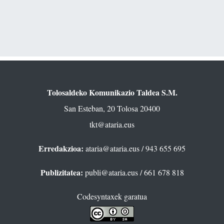
Tolosaldeko Komunikazio Taldea S.M.
San Esteban, 20 Tolosa 20400
tkt@ataria.eus
Erredakzioa:
ataria@ataria.eus
/ 943 655 695
Publizitatea:
publi@ataria.eus
/ 661 678 818
Codesyntaxek garatua