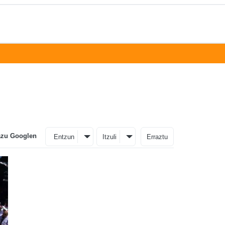
azu Googlen
Entzun
Itzuli
Erraztu