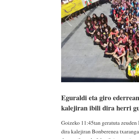
Eguraldi eta giro ederrea
kalejiran ibili dira herri 
Goizeko 11:45tan geratuta zeuden I
dira kalejiran Bonberenea txaranga 