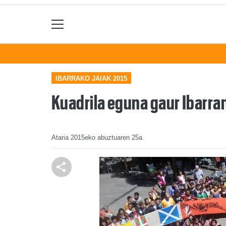
IBARRAKO JAIAK 2015
Kuadrila eguna gaur Ibarra
Ataria
2015eko abuztuaren 25a