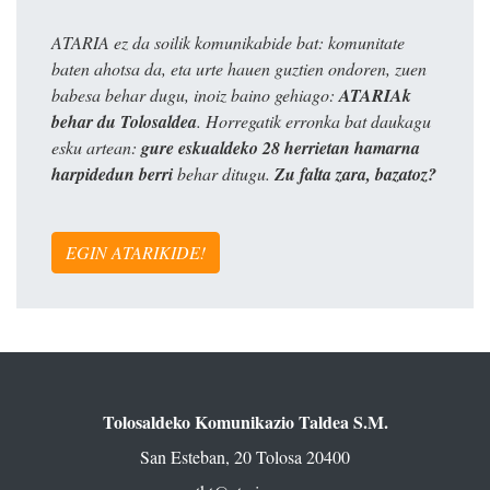
ATARIA ez da soilik komunikabide bat: komunitate
baten ahotsa da, eta urte hauen guztien ondoren, zuen
babesa behar dugu, inoiz baino gehiago:
ATARIAk
behar du Tolosaldea
. Horregatik erronka bat daukagu
esku artean:
gure eskualdeko 28 herrietan hamarna
harpidedun berri
behar ditugu.
Zu falta zara, bazatoz?
EGIN ATARIKIDE!
Tolosaldeko Komunikazio Taldea S.M.
San Esteban, 20 Tolosa 20400