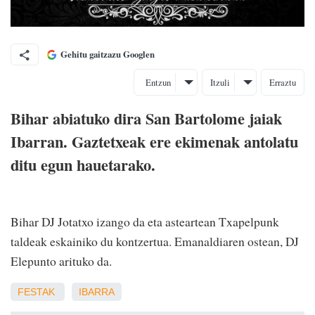
Gehitu gaitzazu Googlen
Entzun
Itzuli
Erraztu
Bihar abiatuko dira San Bartolome jaiak
Ibarran. Gaztetxeak ere ekimenak antolatu
ditu egun hauetarako.
Bihar DJ Jotatxo izango da eta asteartean Txapelpunk
taldeak eskainiko du kontzertua. Emanaldiaren ostean, DJ
Elepunto arituko da.
FESTAK
IBARRA