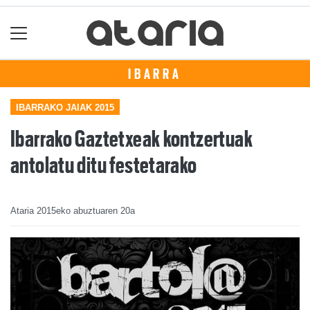
IBARRA
IBARRAKO JAIAK 2015
Ibarrako Gaztetxeak kontzertuak
antolatu ditu festetarako
Ataria
2015eko abuztuaren 20a