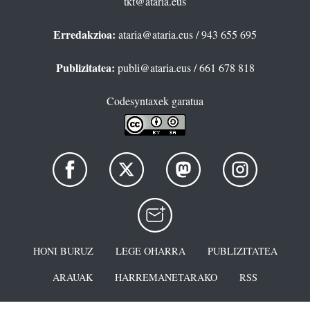
tkt@ataria.eus
Erredakzioa:
ataria@ataria.eus
/ 943 655 695
Publizitatea:
publi@ataria.eus
/ 661 678 818
Codesyntaxek garatua
HONI BURUZ
LEGE OHARRA
PUBLIZITATEA
ARAUAK
HARREMANETARAKO
RSS