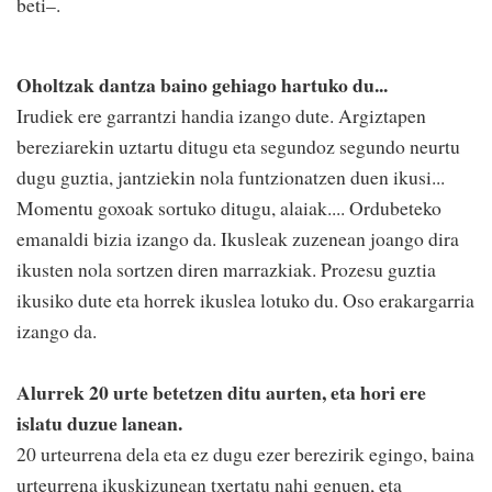
beti–.
Oholtzak dantza baino gehiago hartuko du...
Irudiek ere garrantzi handia izango dute. Argiztapen
bereziarekin uztartu ditugu eta segundoz segundo neurtu
dugu guztia, jantziekin nola funtzionatzen duen ikusi...
Momentu goxoak sortuko ditugu, alaiak.... Ordubeteko
emanaldi bizia izango da. Ikusleak zuzenean joango dira
ikusten nola sortzen diren marrazkiak. Prozesu guztia
ikusiko dute eta horrek ikuslea lotuko du. Oso erakargarria
izango da.
Alurrek 20 urte betetzen ditu aurten, eta hori ere
islatu duzue lanean.
20 urteurrena dela eta ez dugu ezer berezirik egingo, baina
urteurrena ikuskizunean txertatu nahi genuen, eta