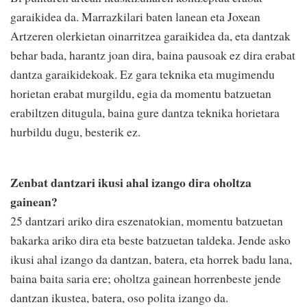
garaikidea da. Marrazkilari baten lanean eta Joxean
Artzeren olerkietan oinarritzea garaikidea da, eta dantzak
behar bada, harantz joan dira, baina pausoak ez dira erabat
dantza garaikidekoak. Ez gara teknika eta mugimendu
horietan erabat murgildu, egia da momentu batzuetan
erabiltzen ditugula, baina gure dantza teknika horietara
hurbildu dugu, besterik ez.
Zenbat dantzari ikusi ahal izango dira oholtza
gainean?
25 dantzari ariko dira eszenatokian, momentu batzuetan
bakarka ariko dira eta beste batzuetan taldeka. Jende asko
ikusi ahal izango da dantzan, batera, eta horrek badu lana,
baina baita saria ere; oholtza gainean horrenbeste jende
dantzan ikustea, batera, oso polita izango da.