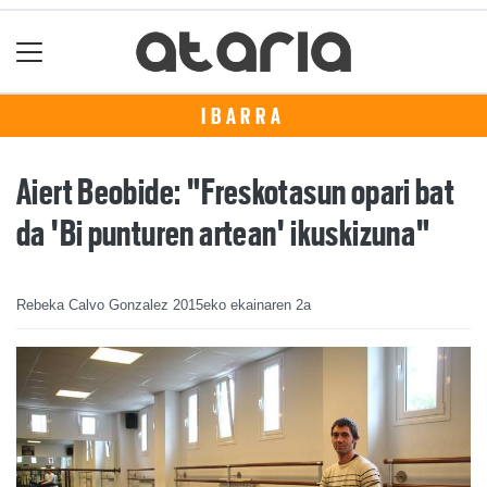
IBARRA
Aiert Beobide: "Freskotasun opari bat
da 'Bi punturen artean' ikuskizuna"
Rebeka Calvo Gonzalez
2015eko ekainaren 2a