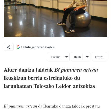
Gehitu gaitzazu Googlen
Entzun
Itzuli
Erraztu
Alurr dantza taldeak
Bi punturen artean
ikuskizun berria estreinatuko du
larunbatean Tolosako Leidor antzokia
n
Bi punturen artean
da Ibarrako dantza taldeak prestatu