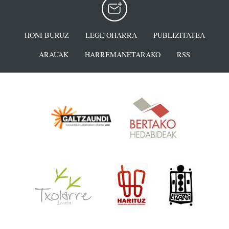
HONI BURUZ
LEGE OHARRA
PUBLIZITATEA
ARAUAK
HARREMANETARAKO
RSS