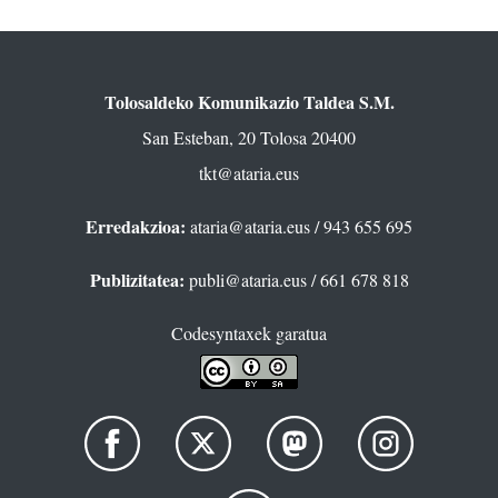
Tolosaldeko Komunikazio Taldea S.M.
San Esteban, 20 Tolosa 20400
tkt@ataria.eus
Erredakzioa:
ataria@ataria.eus
/ 943 655 695
Publizitatea:
publi@ataria.eus
/ 661 678 818
Codesyntaxek garatua