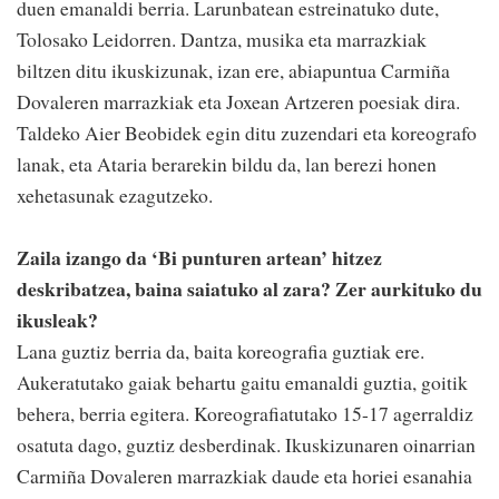
duen emanaldi berria. Larunbatean estreinatuko dute,
Tolosako Leidorren. Dantza, musika eta marrazkiak
biltzen ditu ikuskizunak, izan ere, abiapuntua Carmiña
Dovaleren marrazkiak eta Joxean Artzeren poesiak dira.
Taldeko Aier Beobidek egin ditu zuzendari eta koreografo
lanak, eta Ataria berarekin bildu da, lan berezi honen
xehetasunak ezagutzeko.
Zaila izango da ‘Bi punturen artean’ hitzez
deskribatzea, baina saiatuko al zara? Zer aurkituko du
ikusleak?
Lana guztiz berria da, baita koreografia guztiak ere.
Aukeratutako gaiak behartu gaitu emanaldi guztia, goitik
behera, berria egitera. Koreografiatutako 15-17 agerraldiz
osatuta dago, guztiz desberdinak. Ikuskizunaren oinarrian
Carmiña Dovaleren marrazkiak daude eta horiei esanahia