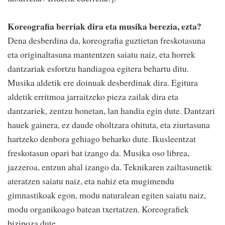
Koreografia berriak dira eta musika berezia, ezta?
Dena desberdina da, koreografia guztietan freskotasuna
eta originaltasuna mantentzen saiatu naiz, eta horrek
dantzariak esfortzu handiagoa egitera behartu ditu.
Musika aldetik ere doinuak desberdinak dira. Egitura
aldetik erritmoa jarraitzeko pieza zailak dira eta
dantzariek, zentzu honetan, lan handia egin dute. Dantzari
hauek gainera, ez daude oholtzara ohituta, eta ziurtasuna
hartzeko denbora gehiago beharko dute. Ikusleentzat
freskotasun opari bat izango da. Musika oso librea,
jazzeroa, entzun ahal izango da. Teknikaren zailtasunetik
ateratzen saiatu naiz, eta nahiz eta mugimendu
gimnastikoak egon, modu naturalean egiten saiatu naiz,
modu organikoago batean txertatzen. Koreografiek
bizipoza dute.