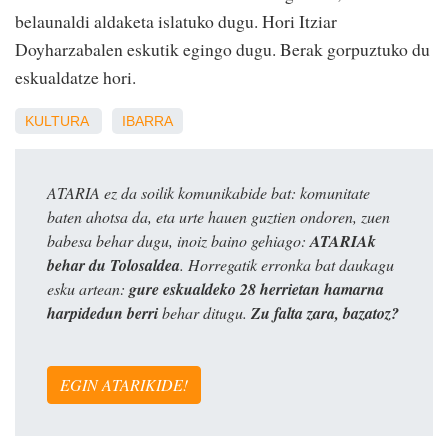
belaunaldi aldaketa islatuko dugu. Hori Itziar
Doyharzabalen eskutik egingo dugu. Berak gorpuztuko du
eskualdatze hori.
KULTURA
IBARRA
ATARIA ez da soilik komunikabide bat: komunitate
baten ahotsa da, eta urte hauen guztien ondoren, zuen
babesa behar dugu, inoiz baino gehiago:
ATARIAk
behar du Tolosaldea
. Horregatik erronka bat daukagu
esku artean:
gure eskualdeko 28 herrietan hamarna
harpidedun berri
behar ditugu.
Zu falta zara, bazatoz?
EGIN ATARIKIDE!