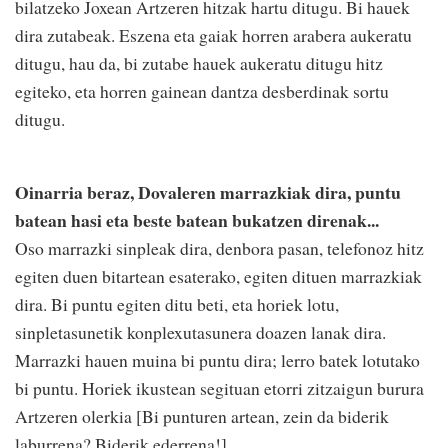
bilatzeko Joxean Artzeren hitzak hartu ditugu. Bi hauek
dira zutabeak. Eszena eta gaiak horren arabera aukeratu
ditugu, hau da, bi zutabe hauek aukeratu ditugu hitz
egiteko, eta horren gainean dantza desberdinak sortu
ditugu.
Oinarria beraz, Dovaleren marrazkiak dira, puntu
batean hasi eta beste batean bukatzen direnak...
Oso marrazki sinpleak dira, denbora pasan, telefonoz hitz
egiten duen bitartean esaterako, egiten dituen marrazkiak
dira. Bi puntu egiten ditu beti, eta horiek lotu,
sinpletasunetik konplexutasunera doazen lanak dira.
Marrazki hauen muina bi puntu dira; lerro batek lotutako
bi puntu. Horiek ikustean segituan etorri zitzaigun burura
Artzeren olerkia [Bi punturen artean, zein da biderik
laburrena? Biderik ederrena!].