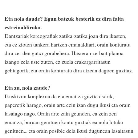
Eta nola daude? Egun batzuk besterik ez dira falta
estreinaldirako.
Dantzariak koreografiak zatika-zatika joan dira ikasten,
eta ez zioten tankera hartzen emanaldiari, orain konturatu
dira zer den gutxi gorabehera. Hasieran zerbait planoa
izango zela uste zuten, ez zuela erakargarritasun
gehiagorik, eta orain konturatu dira atzean dagoen guztiaz.
Eta zu, nola zaude?
Ikuskizun konplexua da eta emaitza guztia osorik,
paperetik harago, orain arte ezin izan dugu ikusi eta orain
lasaiago nago. Orain arte zain geunden, ea zein zen
emaitza, buruan genituen kontu guztiak ea nola lotuko
genituen... eta orain posible dela ikusi dugunean lasaitasun