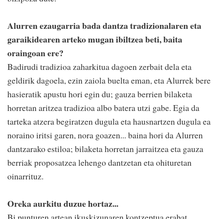
Alurren ezaugarria bada dantza tradizionalaren eta
garaikidearen arteko mugan ibiltzea beti, baita
oraingoan ere?
Badirudi tradizioa zaharkitua dagoen zerbait dela eta
geldirik dagoela, ezin zaiola buelta eman, eta Alurrek bere
hasieratik apustu hori egin du; gauza berrien bilaketa
horretan aritzea tradizioa albo batera utzi gabe. Egia da
tarteka atzera begiratzen dugula eta hausnartzen dugula ea
noraino iritsi garen, nora goazen... baina hori da Alurren
dantzarako estiloa; bilaketa horretan jarraitzea eta gauza
berriak proposatzea lehengo dantzetan eta ohituretan
oinarrituz.
Oreka aurkitu duzue hortaz...
Bi punturen artean ikuskizunaren kontzeptua erabat