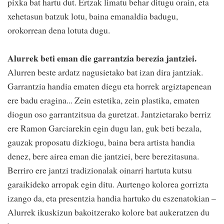
pixka bat hartu dut. Ertzak limatu behar ditugu orain, eta
xehetasun batzuk lotu, baina emanaldia badugu,
orokorrean dena lotuta dugu.
Alurrek beti eman die garrantzia berezia jantziei.
Alurren beste ardatz nagusietako bat izan dira jantziak.
Garrantzia handia ematen diegu eta horrek argiztapenean
ere badu eragina... Zein estetika, zein plastika, ematen
diogun oso garrantzitsua da guretzat. Jantzietarako berriz
ere Ramon Garciarekin egin dugu lan, guk beti bezala,
gauzak proposatu dizkiogu, baina bera artista handia
denez, bere airea eman die jantziei, bere berezitasuna.
Berriro ere jantzi tradizionalak oinarri hartuta kutsu
garaikideko arropak egin ditu. Aurtengo kolorea gorrizta
izango da, eta presentzia handia hartuko du eszenatokian –
Alurrek ikuskizun bakoitzerako kolore bat aukeratzen du