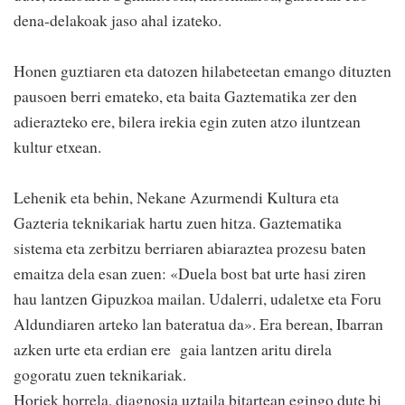
dena-delakoak jaso ahal izateko.
Honen guztiaren eta datozen hilabeteetan emango dituzten
pausoen berri emateko, eta baita Gaztematika zer den
adierazteko ere, bilera irekia egin zuten atzo iluntzean
kultur etxean.
Lehenik eta behin, Nekane Azurmendi Kultura eta
Gazteria teknikariak hartu zuen hitza. Gaztematika
sistema eta zerbitzu berriaren abiaraztea prozesu baten
emaitza dela esan zuen: «Duela bost bat urte hasi ziren
hau lantzen Gipuzkoa mailan. Udalerri, udaletxe eta Foru
Aldundiaren arteko lan bateratua da». Era berean, Ibarran
azken urte eta erdian ere gaia lantzen aritu direla
gogoratu zuen teknikariak.
Horiek horrela, diagnosia uztaila bitartean egingo dute bi