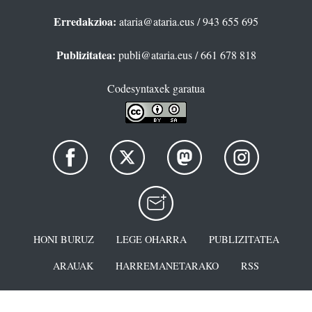
Erredakzioa:
ataria@ataria.eus
/ 943 655 695
Publizitatea:
publi@ataria.eus
/ 661 678 818
Codesyntaxek garatua
HONI BURUZ
LEGE OHARRA
PUBLIZITATEA
ARAUAK
HARREMANETARAKO
RSS