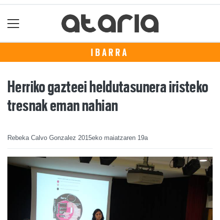
IBARRA
Herriko gazteei heldutasunera iristeko
tresnak eman nahian
Rebeka Calvo Gonzalez
2015eko maiatzaren 19a