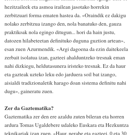
hezitzaileek eta asmoa irailean jasotako horrekin
zerbitzuari forma ematen hastea da. «Oraindik ez dakigu
nolako zerbitzua izango den, nola banatuko den, gauza
praktikoak nola egingo ditugun... hori da hain justu,
datozen hilabeteetan definituko duguna guztion artean»,
esan zuen Azurmendik. «Argi dagoena da ezin daitekeela
zerbait isolatua izan, gazteei ahalduntzeko tresnak eman
nahi dizkiegu, heldutasunera iristeko tresnak. Ez da haur
eta gazteak uzteko leku edo jarduera soil bat izango,
aisialdi tradizionaletik harago doan sistema definitu nahi
dugu», gaineratu zuen.
Zer da Gaztematika?
Gaztematika zer den ere azaldu zuten bileran eta horren
ardura Tomas Ugaldebere udaleko Euskara eta Hezkuntza
teknikariak izan zuen. «Haur, nerabe eta gazteei, 0 eta 30