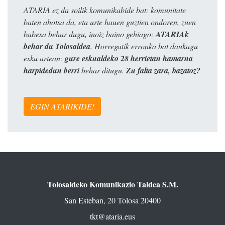
ATARIA ez da soilik komunikabide bat: komunitate
baten ahotsa da, eta urte hauen guztien ondoren, zuen
babesa behar dugu, inoiz baino gehiago:
ATARIAk
behar du Tolosaldea
. Horregatik erronka bat daukagu
esku artean:
gure eskualdeko 28 herrietan hamarna
harpidedun berri
behar ditugu.
Zu falta zara, bazatoz?
EGIN ATARIKIDE!
Tolosaldeko Komunikazio Taldea S.M.
San Esteban, 20 Tolosa 20400
tkt@ataria.eus