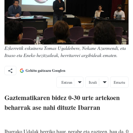
Ezkerretik eskuinera Tomas Ugaldebere, Nekane Azurmendi, eta
Itsaso eta Eneko hezitzaileak, herritarrei argibideak ematen.
Gehitu gaitzazu Googlen
Entzun
Itzuli
Erraztu
Gaztematikaren bidez 0-30 urte artekoen
beharrak ase nahi dituzte Ibarran
Ibarrako Udalak herriko haur, nerabe eta gazteen, hau da, 0