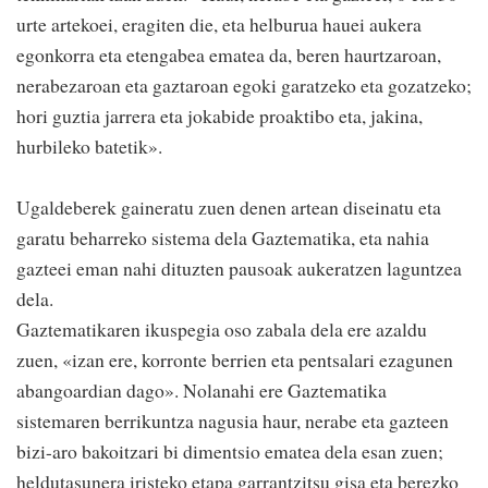
urte artekoei, eragiten die, eta helburua hauei aukera
egonkorra eta etengabea ematea da, beren haurtzaroan,
nerabezaroan eta gaztaroan egoki garatzeko eta gozatzeko;
hori guztia jarrera eta jokabide proaktibo eta, jakina,
hurbileko batetik».
Ugaldeberek gaineratu zuen denen artean diseinatu eta
garatu beharreko sistema dela Gaztematika, eta nahia
gazteei eman nahi dituzten pausoak aukeratzen laguntzea
dela.
Gaztematikaren ikuspegia oso zabala dela ere azaldu
zuen, «izan ere, korronte berrien eta pentsalari ezagunen
abangoardian dago». Nolanahi ere Gaztematika
sistemaren berrikuntza nagusia haur, nerabe eta gazteen
bizi-aro bakoitzari bi dimentsio ematea dela esan zuen;
heldutasunera iristeko etapa garrantzitsu gisa eta berezko