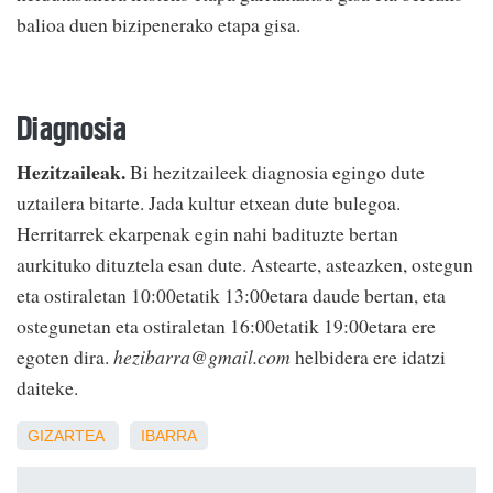
balioa duen bizipenerako etapa gisa.
Diagnosia
Hezitzaileak.
Bi hezitzaileek diagnosia egingo dute
uztailera bitarte. Jada kultur etxean dute bulegoa.
Herritarrek ekarpenak egin nahi badituzte bertan
aurkituko dituztela esan dute. Astearte, asteazken, ostegun
eta ostiraletan 10:00etatik 13:00etara daude bertan, eta
ostegunetan eta ostiraletan 16:00etatik 19:00etara ere
egoten dira.
hezibarra@gmail.com
helbidera ere idatzi
daiteke.
GIZARTEA
IBARRA