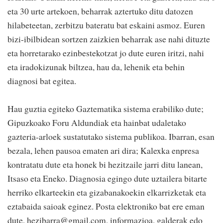
eta 30 urte artekoen, beharrak aztertuko ditu datozen
hilabeteetan, zerbitzu bateratu bat eskaini asmoz. Euren
bizi-ibilbidean sortzen zaizkien beharrak ase nahi dituzte
eta horretarako ezinbestekotzat jo dute euren iritzi, nahi
eta iradokizunak biltzea, hau da, lehenik eta behin
diagnosi bat egitea.
Hau guztia egiteko Gaztematika sistema erabiliko dute;
Gipuzkoako Foru Aldundiak eta hainbat udaletako
gazteria-arloek sustatutako sistema publikoa. Ibarran, esan
bezala, lehen pausoa ematen ari dira; Kalexka enpresa
kontratatu dute eta honek bi hezitzaile jarri ditu lanean,
Itsaso eta Eneko. Diagnosia egingo dute uztailera bitarte
herriko elkarteekin eta gizabanakoekin elkarrizketak eta
eztabaida saioak eginez. Posta elektroniko bat ere eman
dute, hezibarra@gmail.com, informazioa, galderak edo