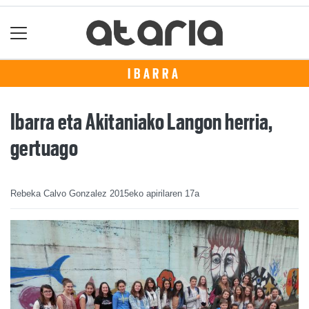
IBARRA
Ibarra eta Akitaniako Langon herria,
gertuago
Rebeka Calvo Gonzalez
2015eko apirilaren 17a