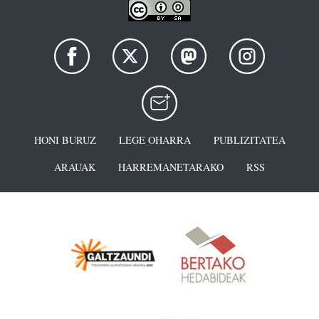
HONI BURUZ
LEGE OHARRA
PUBLIZITATEA
ARAUAK
HARREMANETARAKO
RSS