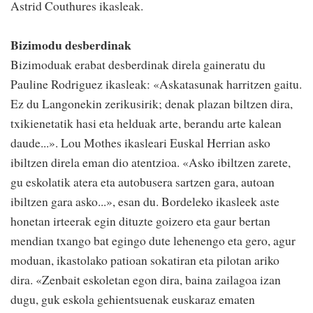
Astrid Couthures ikasleak.
Bizimodu desberdinak
Bizimoduak erabat desberdinak direla gaineratu du
Pauline Rodriguez ikasleak: «Askatasunak harritzen gaitu.
Ez du Langonekin zerikusirik; denak plazan biltzen dira,
txikienetatik hasi eta helduak arte, berandu arte kalean
daude...». Lou Mothes ikasleari Euskal Herrian asko
ibiltzen direla eman dio atentzioa. «Asko ibiltzen zarete,
gu eskolatik atera eta autobusera sartzen gara, autoan
ibiltzen gara asko...», esan du. Bordeleko ikasleek aste
honetan irteerak egin dituzte goizero eta gaur bertan
mendian txango bat egingo dute lehenengo eta gero, agur
moduan, ikastolako patioan sokatiran eta pilotan ariko
dira. «Zenbait eskoletan egon dira, baina zailagoa izan
dugu, guk eskola gehientsuenak euskaraz ematen