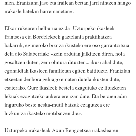
nien. Erantzuna jaso eta irailean bertan jarri nintzen hango
irakasle batekin harremanetan».
Elkartrukearen helburua ez da Uzturpeko ikasleek
frantsesa eta Bordelekoek gaztelania praktikatzea
bakarrik, eguneroko bizitza ikusteko ere oso garrantzitsua
dela dio Salaberriak; «zein ordutan jaikitzen diren, nola
gosaltzen duten, zein ohitura dituzten... ikusi ahal dute,
egonaldiak ikasleen familietan egiten baitituzte. Frantzian
etxeetan denbora gehiago ematen dutela ikusten dute,
esaterako. Gure ikasleek bestela ezagutuko ez lituzketen
lekuak ezagutzeko aukera ere izan dute. Eta beraien adin
inguruko beste neska-mutil batzuk ezagutzea ere
hizkuntza ikasteko motibatzen die».
Uzturpeko irakasleak Axun Bengoetxea irakaslearen