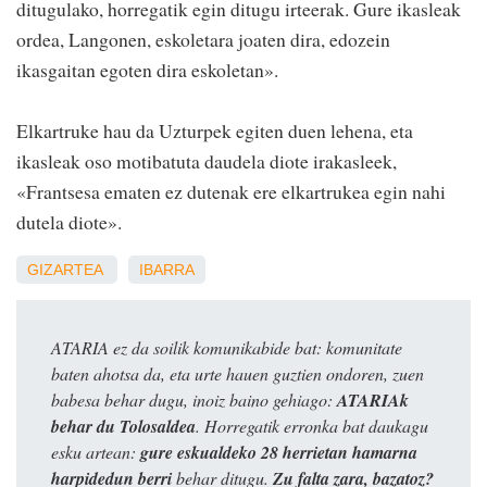
ditugulako, horregatik egin ditugu irteerak. Gure ikasleak
ordea, Langonen, eskoletara joaten dira, edozein
ikasgaitan egoten dira eskoletan».
Elkartruke hau da Uzturpek egiten duen lehena, eta
ikasleak oso motibatuta daudela diote irakasleek,
«Frantsesa ematen ez dutenak ere elkartrukea egin nahi
dutela diote».
GIZARTEA
IBARRA
ATARIA ez da soilik komunikabide bat: komunitate
baten ahotsa da, eta urte hauen guztien ondoren, zuen
babesa behar dugu, inoiz baino gehiago:
ATARIAk
behar du Tolosaldea
. Horregatik erronka bat daukagu
esku artean:
gure eskualdeko 28 herrietan hamarna
harpidedun berri
behar ditugu.
Zu falta zara, bazatoz?