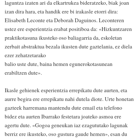
laguntza izaten ari da elkartrukea bideratzeko, biak joan
izan dira hara, eta handik ere bi irakasle etorri dira:
Elisabeth Leconte eta Deborah Daguinos. Leconteren
ustez ere esperientzia erabat positiboa da: «Hizkuntzaren
praktikotasuna ikusteko oso baliagarria da, eskoletan
zerbait abstraktua bezala ikusten dute gaztelania, ez diela
ezer zehatzetarako
balio uste dute, baina hemen egunerokotasunean
erabiltzen dute».
Ikasle gehienek esperientzia errepikatu dute aurten, eta
aurre begira ere errepikatu nahi dutela diote. Urte honetan
gazteek harremana mantendu dute email eta telefono
bidez eta aurten Ibarrako festetara joateko asmoa ere
agertu dute. «Gogoa geneukan iaz ezagututako lagunak
berriz ere ikusteko, oso gustura gaude hemen», esan du