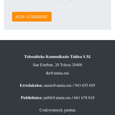
EGIN ATARIKIDE!
Tolosaldeko Komunikazio Taldea S.M.
San Esteban, 20 Tolosa 20400
tkt@ataria.eus
Erredakzioa:
ataria@ataria.eus
/ 943 655 695
Publizitatea:
publi@ataria.eus
/ 661 678 818
Codesyntaxek garatua