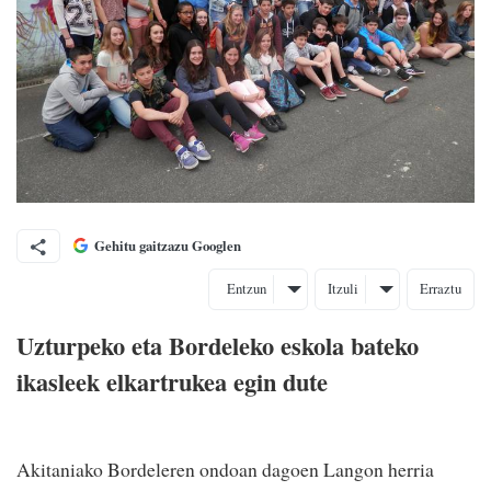
Gehitu gaitzazu Googlen
Entzun
Itzuli
Erraztu
Uzturpeko eta Bordeleko eskola bateko
ikasleek elkartrukea egin dute
Akitaniako Bordeleren ondoan dagoen Langon herria