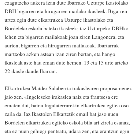
ezagutzeko aukera izan dute Ibarrako Uzturpe ikastolako
DBH bigarren eta hirugarren mailako ikasleek. Bigarren
urtez egin dute elkartrukea Uzturpe ikastolako eta
Bordeleko eskola bateko ikasleek; iaz Uzturpeko DBHko
lehen eta bigarren mailakoak joan ziren Langonera, eta
aurten, bigarren eta hirugarren mailakoak. Ibartarrak
martxoko azken astean izan ziren bertan, eta hango
ikasleak aste hau eman dute hemen. 13 eta 15 urte arteko
22 ikasle daude Ibarran.
Elkartrukea Maider Salaberria irakaslearen proposamenez
jaio zen. «Ingeleseko irakaslea naiz eta frantsesa ere
ematen dut, baina Ingalaterrarekin elkartrukea egitea oso
zaila da. Iaz Ikastolen Elkartetik email bat jaso nuen
Bordelen elkartrukea egiteko eskola bila ari zirela esanaz,
eta ez nuen gehiegi pentsatu, udara zen, eta erantzun egin