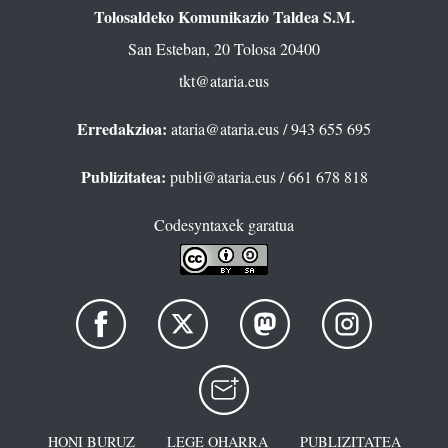
Tolosaldeko Komunikazio Taldea S.M.
San Esteban, 20 Tolosa 20400
tkt@ataria.eus
Erredakzioa:
ataria@ataria.eus
/ 943 655 695
Publizitatea:
publi@ataria.eus
/ 661 678 818
Codesyntaxek garatua
HONI BURUZ
LEGE OHARRA
PUBLIZITATEA