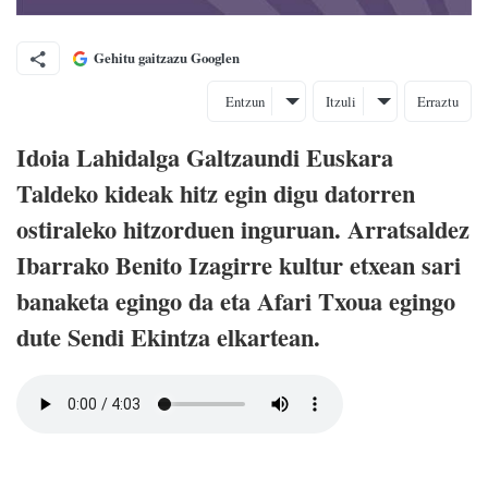
Gehitu gaitzazu Googlen
Entzun
Itzuli
Erraztu
Idoia Lahidalga Galtzaundi Euskara
Taldeko kideak hitz egin digu datorren
ostiraleko hitzorduen inguruan. Arratsaldez
Ibarrako Benito Izagirre kultur etxean sari
banaketa egingo da eta Afari Txoua egingo
dute Sendi Ekintza elkartean.