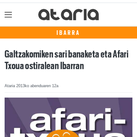
IBARRA
Galtzakomiken sari banaketa eta Afari
Txoua ostiralean Ibarran
Ataria
2013ko abenduaren 12a