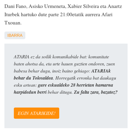
Dani Fano, Asisko Urmeneta, Xabier Silveira eta Anartz
Iturbek hartuko dute parte 21:00etatik aurrera Afari
Txouan.
IBARRA
ATARIA ez da soilik komunikabide bat: komunitate
baten ahotsa da, eta urte hauen guztien ondoren, zuen
babesa behar dugu, inoiz baino gehiago:
ATARIAk
behar du Tolosaldea
. Horregatik erronka bat daukagu
esku artean:
gure eskualdeko 28 herrietan hamarna
harpidedun berri
behar ditugu.
Zu falta zara, bazatoz?
EGIN ATARIKIDE!