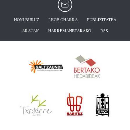
HONI BURUZ
LEGE OHARRA
PUBLIZITATEA
ARAUAK
HARREMANETARAKO
RSS