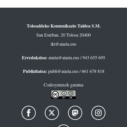
Tolosaldeko Komunikazio Taldea S.M.
San Esteban, 20 Tolosa 20400
tkt@ataria.eus
Erredakzioa:
ataria@ataria.eus
/ 943 655 695
Publizitatea:
publi@ataria.eus
/ 661 678 818
Codesyntaxek garatua