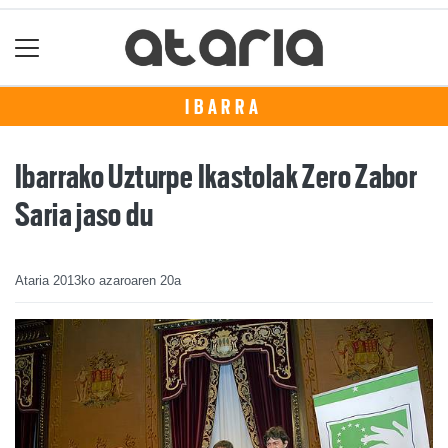
IBARRA
Ibarrako Uzturpe Ikastolak Zero Zabor
Saria jaso du
Ataria
2013ko azaroaren 20a