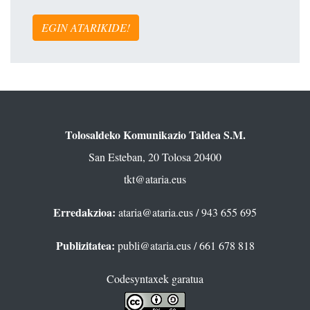
EGIN ATARIKIDE!
Tolosaldeko Komunikazio Taldea S.M.
San Esteban, 20 Tolosa 20400
tkt@ataria.eus
Erredakzioa:
ataria@ataria.eus
/ 943 655 695
Publizitatea:
publi@ataria.eus
/ 661 678 818
Codesyntaxek garatua