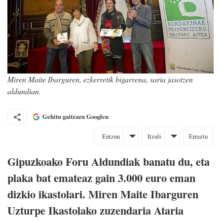
Miren Maite Ibarguren, ezkerretik bigarrena, saria jasotzen
aldundian.
Gehitu gaitzazu Googlen
Entzun
Itzuli
Erraztu
Gipuzkoako Foru Aldundiak banatu du, eta
plaka bat emateaz gain 3.000 euro eman
dizkio ikastolari.
Miren Maite Ibarguren
Uzturpe Ikastolako zuzendaria Ataria