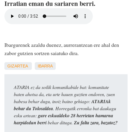
Irratian eman du sariaren berri.
Ibargurenek azaldu duenez, aurrerantzean ere ahal den
zabor gutzien sortzen saiatuko dira.
GIZARTEA
IBARRA
ATARIA ez da soilik komunikabide bat: komunitate
baten ahotsa da, eta urte hauen guztien ondoren, zuen
babesa behar dugu, inoiz baino gehiago:
ATARIAk
behar du Tolosaldea
. Horregatik erronka bat daukagu
esku artean:
gure eskualdeko 28 herrietan hamarna
harpidedun berri
behar ditugu.
Zu falta zara, bazatoz?