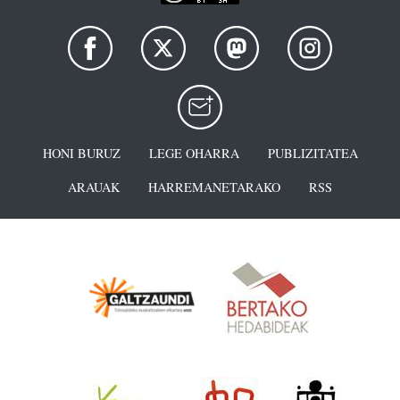
HONI BURUZ
LEGE OHARRA
PUBLIZITATEA
ARAUAK
HARREMANETARAKO
RSS