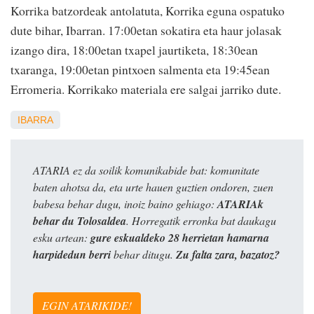
Korrika batzordeak antolatuta, Korrika eguna ospatuko
dute bihar, Ibarran. 17:00etan sokatira eta haur jolasak
izango dira, 18:00etan txapel jaurtiketa, 18:30ean
txaranga, 19:00etan pintxoen salmenta eta 19:45ean
Erromeria. Korrikako materiala ere salgai jarriko dute.
IBARRA
ATARIA ez da soilik komunikabide bat: komunitate
baten ahotsa da, eta urte hauen guztien ondoren, zuen
babesa behar dugu, inoiz baino gehiago:
ATARIAk
behar du Tolosaldea
. Horregatik erronka bat daukagu
esku artean:
gure eskualdeko 28 herrietan hamarna
harpidedun berri
behar ditugu.
Zu falta zara, bazatoz?
EGIN ATARIKIDE!