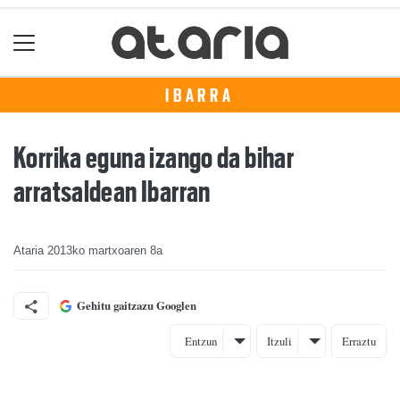
IBARRA
Korrika eguna izango da bihar
arratsaldean Ibarran
Ataria
2013ko martxoaren 8a
Gehitu gaitzazu Googlen
Entzun
Itzuli
Erraztu