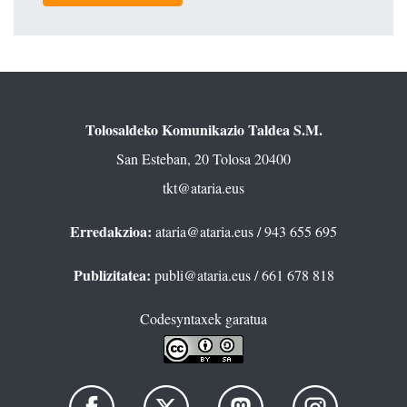
Tolosaldeko Komunikazio Taldea S.M.
San Esteban, 20 Tolosa 20400
tkt@ataria.eus
Erredakzioa:
ataria@ataria.eus
/ 943 655 695
Publizitatea:
publi@ataria.eus
/ 661 678 818
Codesyntaxek garatua