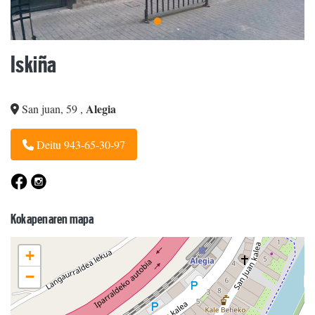
Iskiña
Alegia
San juan, 59
,
Deitu 943-65-30-97
Kokapenaren mapa
+
−