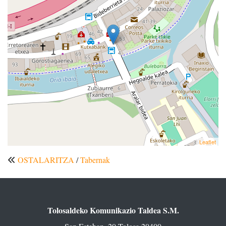
Leaflet
OSTALARITZA
/
Tabernak
Tolosaldeko Komunikazio Taldea S.M.