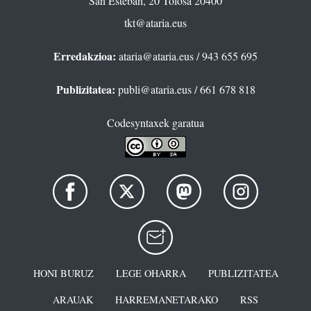
San Esteban, 20 Tolosa 20400
tkt@ataria.eus
Erredakzioa:
ataria@ataria.eus
/ 943 655 695
Publizitatea:
publi@ataria.eus
/ 661 678 818
Codesyntaxek garatua
HONI BURUZ
LEGE OHARRA
PUBLIZITATEA
ARAUAK
HARREMANETARAKO
RSS