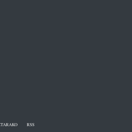
TARAKO
RSS