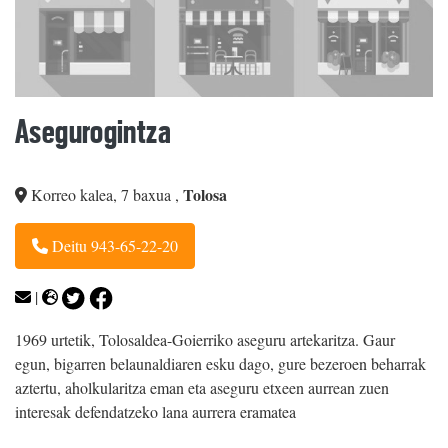
Asegurogintza
Tolosa
Korreo kalea, 7 baxua
,
Deitu 943-65-22-20
|
1969 urtetik, Tolosaldea-Goierriko aseguru artekaritza. Gaur
egun, bigarren belaunaldiaren esku dago, gure bezeroen beharrak
aztertu, aholkularitza eman eta aseguru etxeen aurrean zuen
interesak defendatzeko lana aurrera eramatea