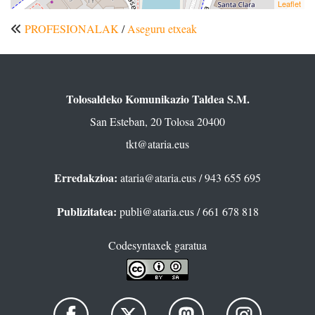
Leaflet
PROFESIONALAK
/
Aseguru etxeak
Tolosaldeko Komunikazio Taldea S.M.
San Esteban, 20 Tolosa 20400
tkt@ataria.eus
Erredakzioa:
ataria@ataria.eus
/ 943 655 695
Publizitatea:
publi@ataria.eus
/ 661 678 818
Codesyntaxek garatua