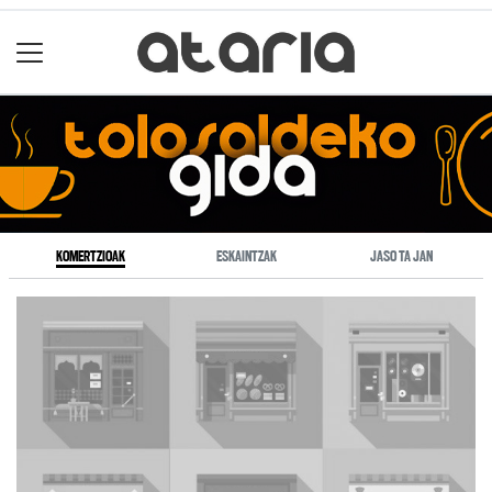
KOMERTZIOAK
ESKAINTZAK
JASO TA JAN