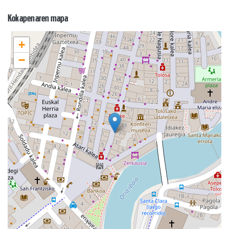
Kokapenaren mapa
+
−