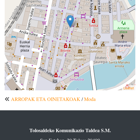
Leaflet
ARROPAK ETA OINETAKOAK
/
Moda
Tolosaldeko Komunikazio Taldea S.M.