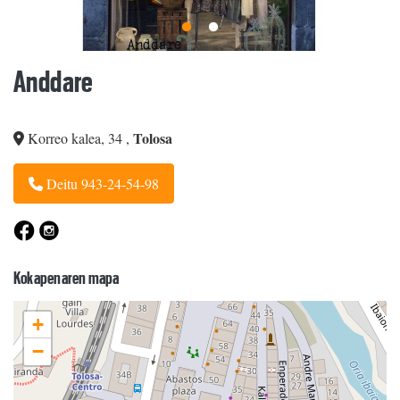
Anddare
Tolosa
Korreo kalea, 34
,
Deitu 943-24-54-98
Kokapenaren mapa
+
−