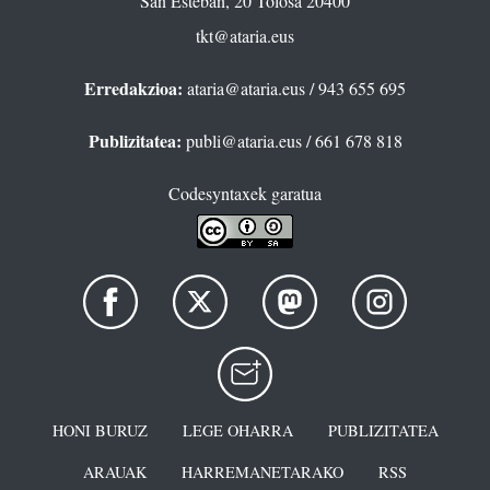
San Esteban, 20 Tolosa 20400
tkt@ataria.eus
Erredakzioa:
ataria@ataria.eus
/ 943 655 695
Publizitatea:
publi@ataria.eus
/ 661 678 818
Codesyntaxek garatua
HONI BURUZ
LEGE OHARRA
PUBLIZITATEA
ARAUAK
HARREMANETARAKO
RSS