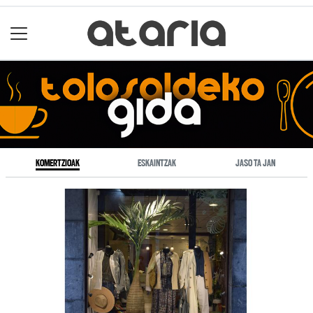
KOMERTZIOAK
ESKAINTZAK
JASO TA JAN