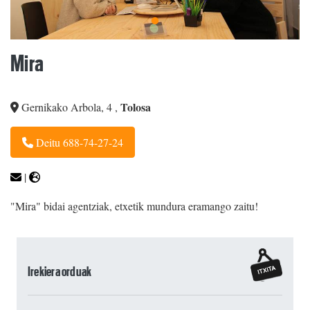
Mira
Tolosa
Gernikako Arbola, 4
,
Deitu 688-74-27-24
|
"Mira" bidai agentziak, etxetik mundura eramango zaitu!
Irekiera orduak