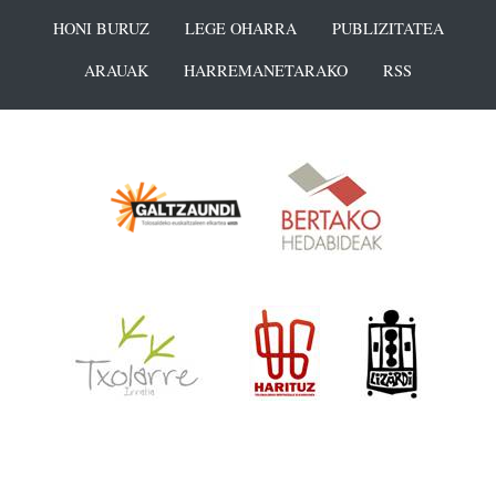
HONI BURUZ
LEGE OHARRA
PUBLIZITATEA
ARAUAK
HARREMANETARAKO
RSS