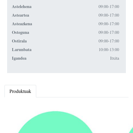
Astelehena
09:00-17:00
Asteartea
09:00-17:00
Asteazkena
09:00-17:00
Osteguna
09:00-17:00
Ostirala
09:00-17:00
Larunbata
10:00-13:00
Igandea
Itxita
Produktuak