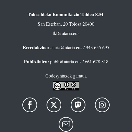
Tolosaldeko Komunikazio Taldea S.M.
San Esteban, 20 Tolosa 20400
tkt@ataria.eus
Erredakzioa:
ataria@ataria.eus
/ 943 655 695
Publizitatea:
publi@ataria.eus
/ 661 678 818
Codesyntaxek garatua