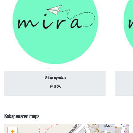
Bidaia agentzia
MIRA
Kokapenaren mapa
+