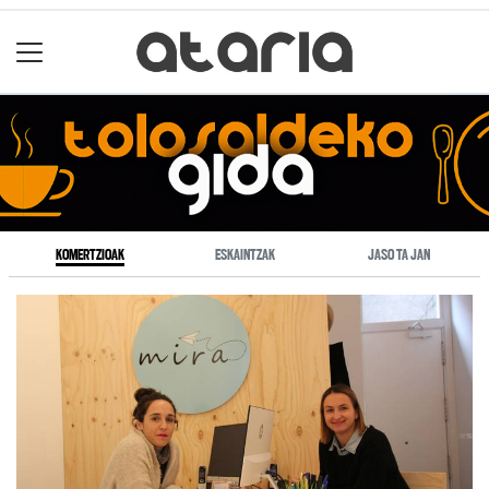
KOMERTZIOAK
ESKAINTZAK
JASO TA JAN