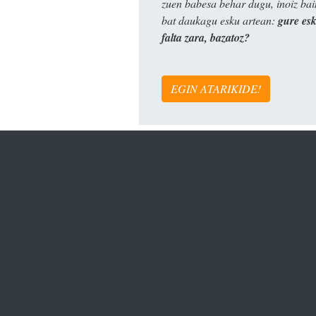
zuen babesa behar dugu, inoiz ba
bat daukagu esku artean:
gure es
falta zara, bazatoz?
EGIN ATARIKIDE!