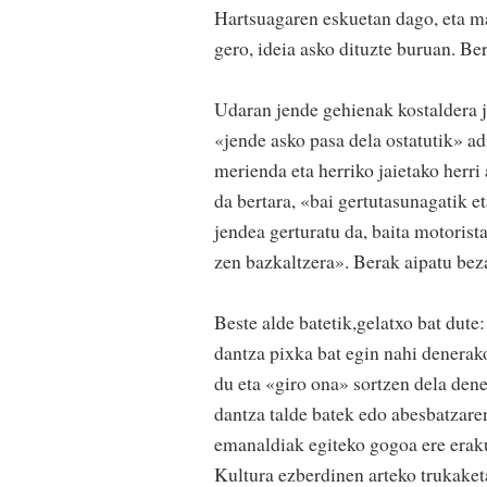
Hartsuagaren eskuetan dago, eta mar
gero, ideia asko dituzte buruan. Ber
Udaran jende gehienak kostaldera j
«jende asko pasa dela ostatutik» a
merienda eta herriko jaietako herri 
da bertara, «bai gertutasunagatik e
jendea gerturatu da, baita motorist
zen bazkaltzera». Berak aipatu beza
Beste alde batetik,gelatxo bat dut
dantza pixka bat egin nahi denerak
du eta «giro ona» sortzen dela dene
dantza talde batek edo abesbatzare
emanaldiak egiteko gogoa ere erakut
Kultura ezberdinen arteko trukaket