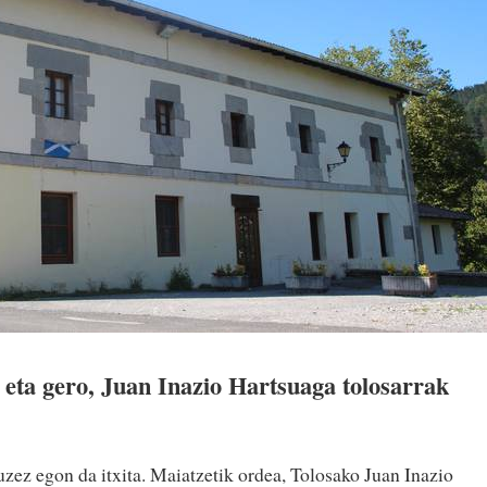
n eta gero, Juan Inazio Hartsuaga tolosarrak
uzez egon da itxita. Maiatzetik ordea, Tolosako Juan Inazio