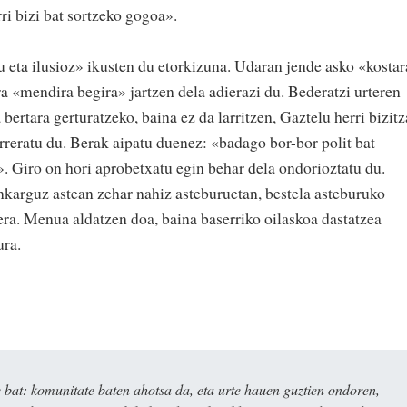
ri bizi bat sortzeko gogoa».
u eta ilusioz» ikusten du etorkizuna. Udaran jende asko «kostar
era «mendira begira» jartzen dela adierazi du. Bederatzi urteren
bertara gerturatzeko, baina ez da larritzen, Gaztelu herri bizitz
aurreratu du. Berak aipatu duenez: «badago bor-bor polit bat
n». Giro on hori aprobetxatu egin behar dela ondorioztatu du.
enkarguz astean zehar nahiz asteburuetan, bestela asteburuko
era. Menua aldatzen doa, baina baserriko oilaskoa dastatzea
ura.
bat: komunitate baten ahotsa da, eta urte hauen guztien ondoren,