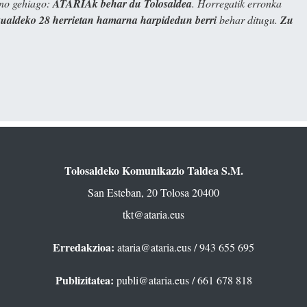
ino gehiago:
ATARIAk behar du Tolosaldea
. Horregatik erronka
kualdeko 28 herrietan hamarna harpidedun berri
behar ditugu.
Zu
Tolosaldeko Komunikazio Taldea S.M.
San Esteban, 20 Tolosa 20400
tkt@ataria.eus
Erredakzioa:
ataria@ataria.eus
/ 943 655 695
Publizitatea:
publi@ataria.eus
/ 661 678 818