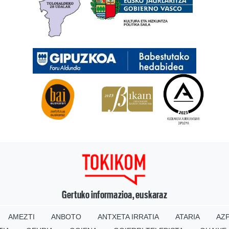
Gertuko informazioa, euskaraz
AMEZTI
ANBOTO
ANTXETA IRRATIA
ATARIA
AZP