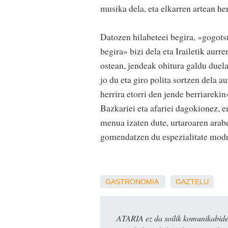
musika dela, eta elkarren artean her
Datozen hilabeteei begira, «gogots
begira» bizi dela eta Irailetik aurr
ostean, jendeak ohitura galdu duela 
jo du eta giro polita sortzen dela 
herrira etorri den jende berriareki
Bazkariei eta afariei dagokionez, 
menua izaten dute, urtaroaren arab
gomendatzen du espezialitate mod
GASTRONOMIA
GAZTELU
ATARIA ez da soilik komunikabide 