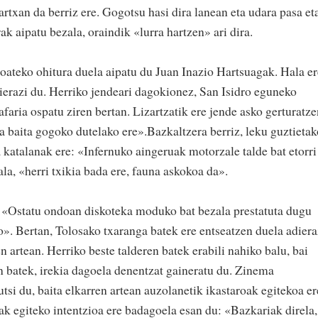
txan da berriz ere. Gogotsu hasi dira lanean eta udara pasa et
ak aipatu bezala, oraindik «lurra hartzen» ari dira.
oateko ohitura duela aipatu du Juan Inazio Hartsuagak. Hala er
dierazi du. Herriko jendeari dagokionez, San Isidro eguneko
afaria ospatu ziren bertan. Lizartzatik ere jende asko gerturatz
ta baita gogoko dutelako ere».Bazkaltzera berriz, leku guztietak
a katalanak ere: «Infernuko aingeruak motorzale talde bat etorri
la, «herri txikia bada ere, fauna askokoa da».
e: «Ostatu ondoan diskoteka moduko bat bezala prestatuta dugu
o». Bertan, Tolosako txaranga batek ere entseatzen duela adiera
n artean. Herriko beste talderen batek erabili nahiko balu, bai
n batek, irekia dagoela denentzat gaineratu du. Zinema
si du, baita elkarren artean auzolanetik ikastaroak egitekoa er
ak egiteko intentzioa ere badagoela esan du: «Bazkariak direla,