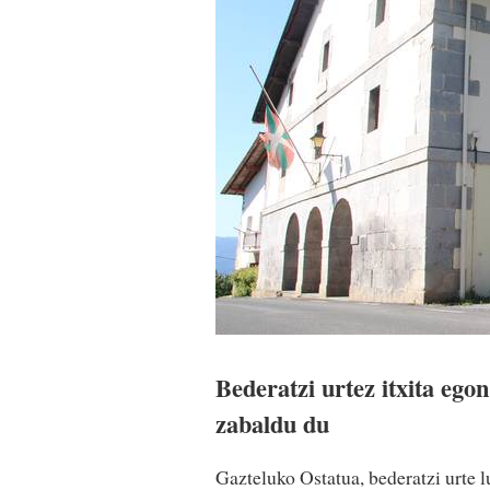
Bederatzi urtez itxita ego
zabaldu du
Gazteluko Ostatua, bederatzi urte l