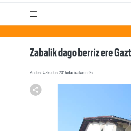
Zabalik dago berriz ere Gaz
Andoni Uzkudun
2015eko irailaren 9a