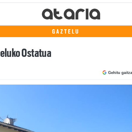
GAZTELU
teluko Ostatua
Gehitu gaitz