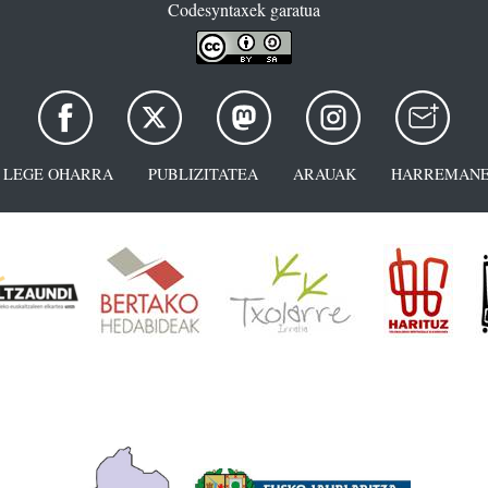
Codesyntaxek garatua
LEGE OHARRA
PUBLIZITATEA
ARAUAK
HARREMANE