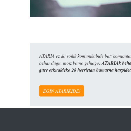
ATARIA ez da soilik komunikabide bat: komunitat
behar dugu, inoiz baino gehiago:
ATARIAk behar
gure eskualdeko 28 herrietan hamarna harpide
EGIN ATARIKIDE!