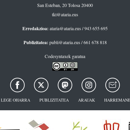
San Esteban, 20 Tolosa 20400
tkt@ataria.eus
Erredakzioa:
ataria@ataria.eus
/ 943 655 695
Publizitatea:
publi@ataria.eus
/ 661 678 818
Codesyntaxek garatua
LEGE OHARRA
PUBLIZITATEA
ARAUAK
HARREMANE