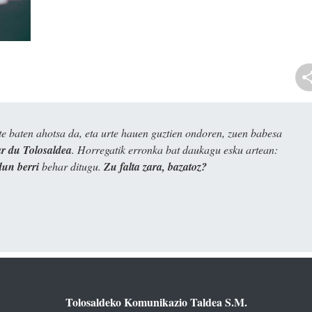
e baten ahotsa da, eta urte hauen guztien ondoren, zuen babesa
 du Tolosaldea
. Horregatik erronka bat daukagu esku artean:
dun berri
behar ditugu.
Zu falta zara, bazatoz?
Tolosaldeko Komunikazio Taldea S.M.