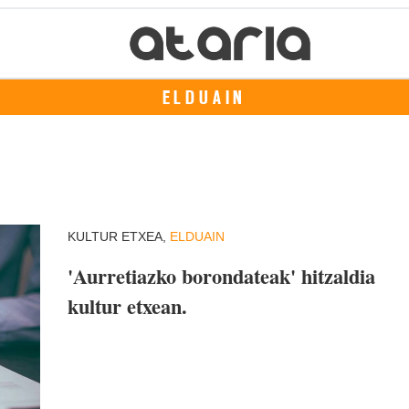
ELDUAIN
KULTUR ETXEA,
ELDUAIN
'Aurretiazko borondateak' hitzaldia
kultur etxean.