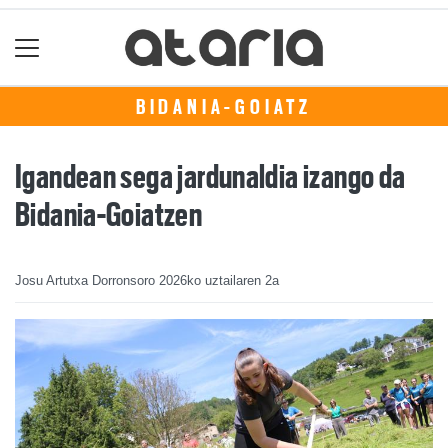
BIDANIA-GOIATZ
Igandean sega jardunaldia izango da
Bidania-Goiatzen
Josu Artutxa Dorronsoro
2026ko uztailaren 2a