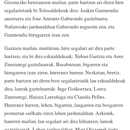
Gizonezko beteranoen mailan, parte hartzen ari diren hiru
segalarietatik bi Tolosaldekoak dira: Joakin Garmendia
anoetarra eta Joxe Antonio Gabirondo gazteluarra.
Nafarroako jardunaldian Gabirondo nagusitu zen, eta
Garmendia hirugarren izan zen.
Gazteen mailan, mutiletan, hiru segalari ari dira parte
hartzen, eta bi dira eskualdekoak: Xuban Gartzia eta Aner
Zunzunegi gazteluarrak. Basaburuan, bigarren eta
hirugarren izan ziren, hurrenez hurren. Nesketan, berriz,
parte hartzen ari diren bost segalarietatik lau eskualdekoak
dira, laurak gazteluarrak: Inge Goikoetxea, Lorea
Zunzunegi, Haizea Larrañaga eta Claudia Pellus.
Hurrenez hurren, lehen, bigarren, laugarren eta bosgarren
postuetan sailkatu ziren lehen jardunaldian. Azkenik,
haurren mailan, lau segalari ari dira lehiatzen, laurak
gazteluarrak. Lehen jardunaldian, Mari Olazarrek lortu