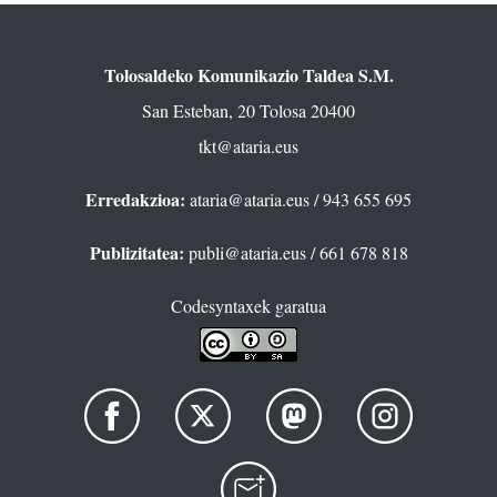
Tolosaldeko Komunikazio Taldea S.M.
San Esteban, 20 Tolosa 20400
tkt@ataria.eus
Erredakzioa:
ataria@ataria.eus
/ 943 655 695
Publizitatea:
publi@ataria.eus
/ 661 678 818
Codesyntaxek garatua