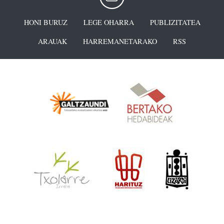
HONI BURUZ
LEGE OHARRA
PUBLIZITATEA
ARAUAK
HARREMANETARAKO
RSS