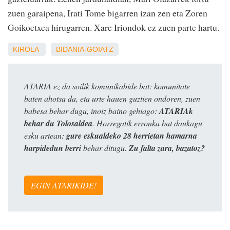
zuen garaipena, Irati Tome bigarren izan zen eta Zoren
Goikoetxea hirugarren. Xare Iriondok ez zuen parte hartu.
KIROLA
BIDANIA-GOIATZ
ATARIA ez da soilik komunikabide bat: komunitate
baten ahotsa da, eta urte hauen guztien ondoren, zuen
babesa behar dugu, inoiz baino gehiago:
ATARIAk
behar du Tolosaldea
. Horregatik erronka bat daukagu
esku artean:
gure eskualdeko 28 herrietan hamarna
harpidedun berri
behar ditugu.
Zu falta zara, bazatoz?
EGIN ATARIKIDE!