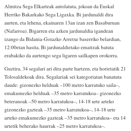
Almitza Sega Elkarteak antolatuta, jokoan da Euskal
Herriko Bakarkako Sega Ligaxka. Bi jardunaldi dira
aurten, eta lehena, ekainaren 13an izan zen Basaburuan
(Nafarroa). Bigarren eta azken jardunaldia igandean
izango da Bidania-Goiazko Arretxe baserriko belardian,
12:00etan hasita. Bi jardunaldietako emaitzak batuta
erabakiko da aurtengo sega ligaren sailkapen orokorra.
Guztira, 34 segalari ari dira parte hartzen, eta horietatik 21
Tolosaldekoak dira. Segalariak sei kategoriatan banatuta
daude: gizonezko helduak –100 metro karratuko saila–,
emakumezko helduak –35 metro karratukoa– gizonezko
beteranoak –50 metro karratukoa–, 14-18 urte arteko
gizonezko gazteak –35 metro karratukoa–, 14-18 urte
arteko emakumezko gazteak –35 metro karratukoa– eta 14
urtetik beherako haurrak –25 metro karratukoa–.