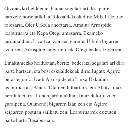
Gizonezko helduetan, hamar segalari ari dira parte
hartzen; horietatik lau Tolosaldekoak dira: Mikel Lizartza
tolosarra, Oier Urkola anoetarra, Amaiur Arrospide
leaburuarra eta Kepa Otegi amasarra. Ekaineko
jardunaldian, Lizartza izan zen garaile, Urkola bigarren
izan zen, Arrospide laugarren, eta Otegi bederatzigarren.
Emakumezko helduetan, berriz, bederatzi segalari ari dira
parte hartzen, eta bost eskualdekoak dira: Jugatx Agirre
berastegiarra, Izadi Arrospide eta Luixa Uzkudun
leaburuarrak, Ainara Otamendi ibartarra eta Alaitz Imaz
hernialdetarra. Lehen jardunaldian, Imazek lortu zuen
garaipena, Otamendi bigarren izan zen eta Agirre
seigarren postuan sailkatu zen. Leaburuarrek ez zuten
parte hartu Basaburuan.