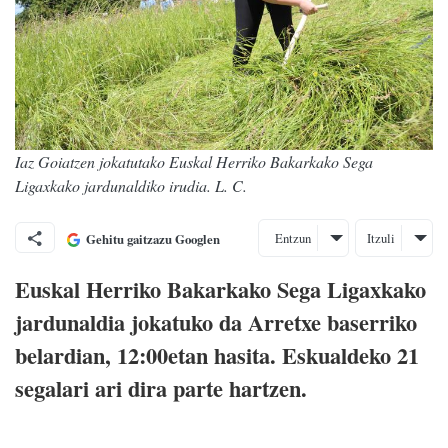
Iaz Goiatzen jokatutako Euskal Herriko Bakarkako Sega
Ligaxkako jardunaldiko irudia. L. C.
Entzun
Itzuli
Gehitu gaitzazu Googlen
Euskal Herriko Bakarkako Sega Ligaxkako
jardunaldia jokatuko da Arretxe baserriko
belardian, 12:00etan hasita.
Eskualdeko 21
segalari ari dira parte hartzen.