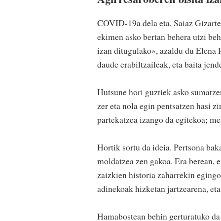
COVID-19a dela eta, Saiaz Gizart
ekimen asko bertan behera utzi beha
izan ditugulako», azaldu du Elena 
daude erabiltzaileak, eta baita jende
Hutsune hori guztiek asko sumatzen
zer eta nola egin pentsatzen hasi z
partekatzea izango da egitekoa; me
Hortik sortu da ideia. Pertsona ba
moldatzea zen gakoa. Era berean, e
zaizkien historia zaharrekin eging
adinekoak hizketan jartzearena, eta
Hamabostean behin gerturatuko da