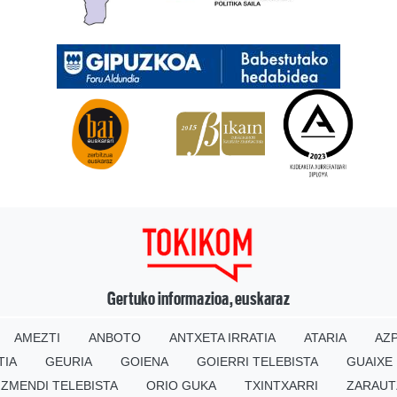
Gertuko informazioa, euskaraz
AMEZTI
ANBOTO
ANTXETA IRRATIA
ATARIA
AZP
TIA
GEURIA
GOIENA
GOIERRI TELEBISTA
GUAIXE
IZMENDI TELEBISTA
ORIO GUKA
TXINTXARRI
ZARAUT