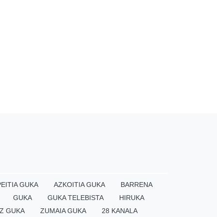
EITIA GUKA
AZKOITIA GUKA
BARRENA
GUKA
GUKA TELEBISTA
HIRUKA
Z GUKA
ZUMAIA GUKA
28 KANALA