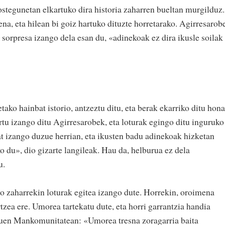
ostegunetan elkartuko dira historia zaharren bueltan murgilduz.
na, eta hilean bi goiz hartuko dituzte horretarako. Agirresarob
sorpresa izango dela esan du, «adinekoak ez dira ikusle soilak
tako hainbat istorio, antzeztu ditu, eta berak ekarriko ditu hona
u izango ditu Agirresarobek, eta loturak egingo ditu inguruko
t izango duzue herrian, eta ikusten badu adinekoak hizketan
uko du», dio gizarte langileak. Hau da, helburua ez dela
u.
io zaharrekin loturak egitea izango dute. Horrekin, oroimena
rtzea ere. Umorea tartekatu dute, eta horri garrantzia handia
zuen Mankomunitatean: «Umorea tresna zoragarria baita