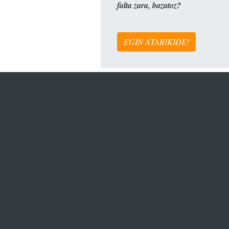
falta zara, bazatoz?
EGIN ATARIKIDE!