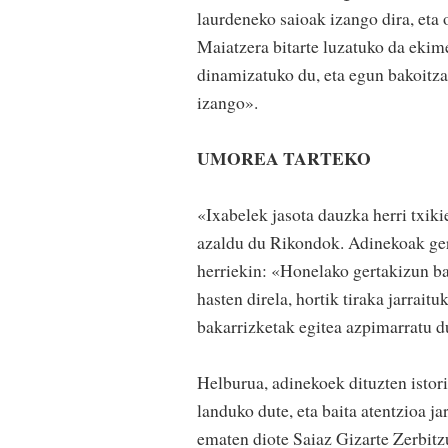
laurdeneko saioak izango dira, eta 
Maiatzera bitarte luzatuko da ekime
dinamizatuko du, eta egun bakoitza 
izango».
UMOREA TARTEKO
«Ixabelek jasota dauzka herri txikie
azaldu du Rikondok. Adinekoak gert
herriekin: «Honelako gertakizun ba
hasten direla, hortik tiraka jarrait
bakarrizketak egitea azpimarratu d
Helburua, adinekoek dituzten istor
landuko dute, eta baita atentzioa ja
ematen diote Saiaz Gizarte Zerbit