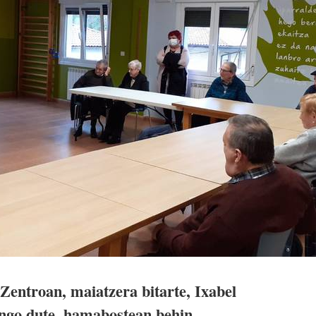
entroan, maiatzera bitarte, Ixabel
ango dute, hamabostean behin