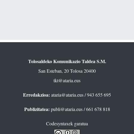
Tolosaldeko Komunikazio Taldea S.M.
San Esteban, 20 Tolosa 20400
tkt@ataria.eus
Erredakzioa:
ataria@ataria.eus
/ 943 655 695
Publizitatea:
publi@ataria.eus
/ 661 678 818
Codesyntaxek garatua