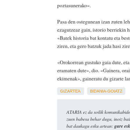
poztasunerako».
Pasa den ostegunean izan zuten leh
ezagutzeaz gain, istorio berriekin h
«Batek historia bat kontatu eta be
ziren, eta gero batzuk jada hasi zir
«Orokorrean gustuko gaia dute, eta
eramaten dute», dio. «Gainera, ora
ekimenak», gaineratu du gizarte la
GIZARTEA
BIDANIA-GOIATZ
ATARIA ez da soilik komunikabide 
zuen babesa behar dugu, inoiz ba
bat daukagu esku artean:
gure es