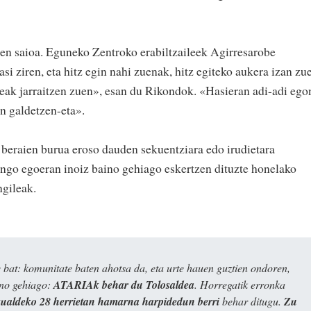
en saioa. Eguneko Zentroko erabiltzaileek Agirresarobe
asi ziren, eta hitz egin nahi zuenak, hitz egiteko aukera izan zu
steak jarraitzen zuen», esan du Rikondok. «Hasieran adi-adi ego
en galdetzen-eta».
 beraien burua eroso dauden sekuentziara edo irudietara
ingo egoeran inoiz baino gehiago eskertzen dituzte honelako
ngileak.
bat: komunitate baten ahotsa da, eta urte hauen guztien ondoren,
ino gehiago:
ATARIAk behar du Tolosaldea
. Horregatik erronka
kualdeko 28 herrietan hamarna harpidedun berri
behar ditugu.
Zu