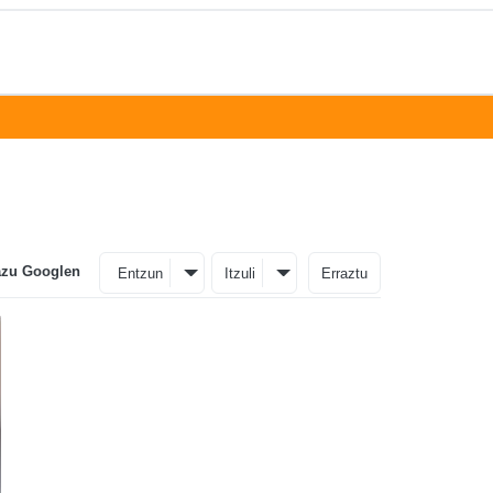
azu Googlen
Entzun
Itzuli
Erraztu