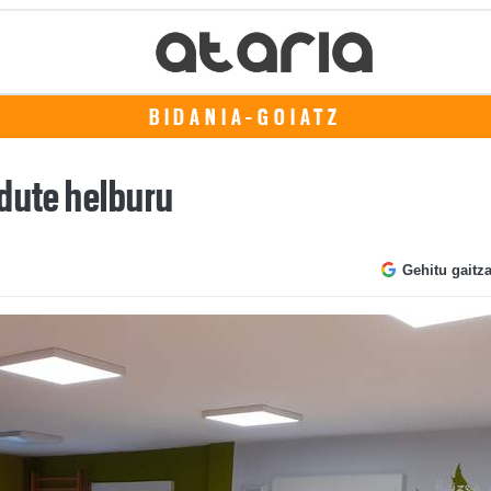
BIDANIA-GOIATZ
 dute helburu
Gehitu gaitz