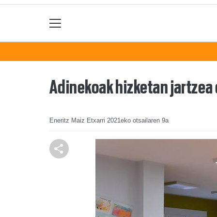
Adinekoak hizketan jartzea
Eneritz Maiz Etxarri
2021eko otsailaren 9a