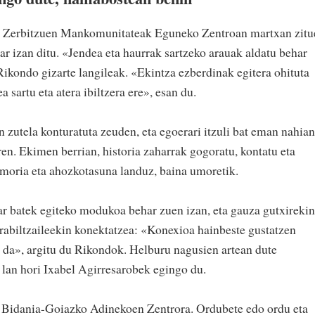
e Zerbitzuen Mankomunitateak Eguneko Zentroan martxan zitu
r izan ditu. «Jendea eta haurrak sartzeko arauak aldatu behar
Rikondo gizarte langileak. «Ekintza ezberdinak egitera ohituta
a sartu eta atera ibiltzera ere», esan du.
 zutela konturatuta zeuden, eta egoerari itzuli bat eman nahian
iren. Ekimen berrian, historia zaharrak gogoratu, kontatu eta
moria eta ahozkotasuna landuz, baina umoretik.
kar batek egiteko modukoa behar zuen izan, eta gauza gutxirekin
rabiltzaileekin konektatzea: «Konexioa hainbeste gustatzen
o da», argitu du Rikondok. Helburu nagusien artean dute
 lan hori Ixabel Agirresarobek egingo du.
 Bidania-Goiazko Adinekoen Zentrora. Ordubete edo ordu eta