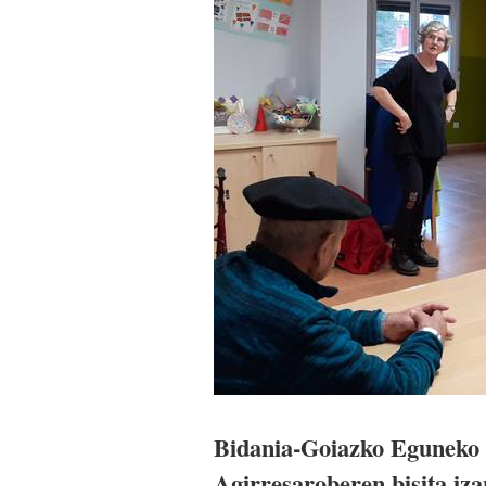
Bidania-Goiazko Eguneko Z
Agirresaroberen bisita iz