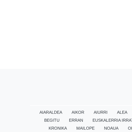
AIARALDEA
AIKOR
AIURRI
ALEA
BEGITU
ERRAN
EUSKALERRIA IRRA
KRONIKA
MAILOPE
NOAUA
O