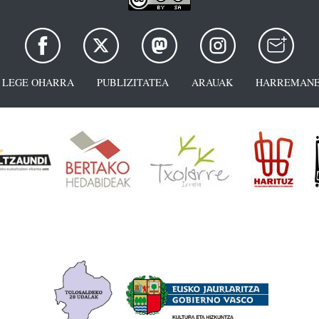
LEGE OHARRA
PUBLIZITATEA
ARAUAK
HARREMANE