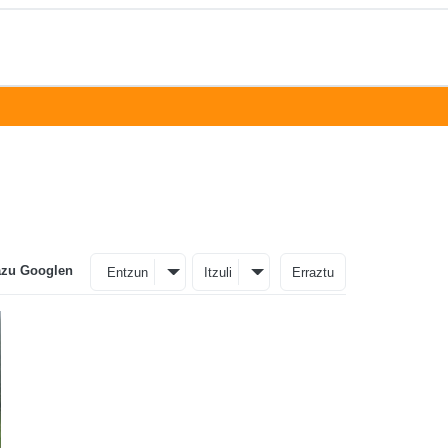
azu Googlen
Entzun
Itzuli
Erraztu