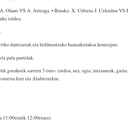
n: A. Olano VS A. Arteaga. • Binaka: X. Urbieta-J. Uzkudun VS 
ke taldea.
A
riko dantzariak eta helduentzako hamaiketakoa kontsejun.
eta pala partidak.
ik gorakoek sarrera 3 euro. (ardoa, ura, ogia, intxaurrak, gazta
romeria Izer eta Alabierrekin.
a 11:00etatik 12:00etara).