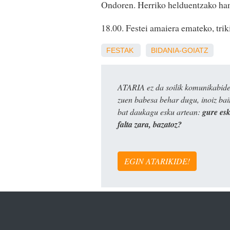
Ondoren. Herriko helduentzako ham
18.00. Festei amaiera emateko, trik
FESTAK
BIDANIA-GOIATZ
ATARIA ez da soilik komunikabide 
zuen babesa behar dugu, inoiz ba
bat daukagu esku artean:
gure es
falta zara, bazatoz?
EGIN ATARIKIDE!