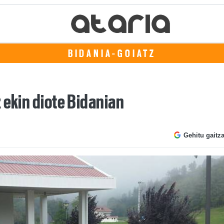
BIDANIA-GOIATZ
 ekin diote Bidanian
Gehitu gaitz