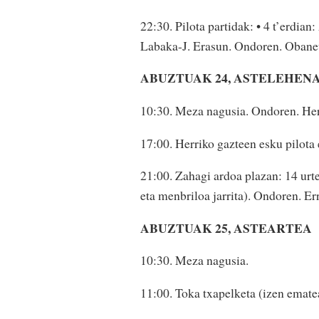
22:30. Pilota partidak: • 4 t’erdia
Labaka-J. Erasun. Ondoren. Obaneu
ABUZTUAK 24, ASTELEHEN
10:30. Meza nagusia. Ondoren. Her
17:00. Herriko gazteen esku pilota 
21:00. Zahagi ardoa plazan: 14 urtet
eta menbriloa jarrita). Ondoren. Er
ABUZTUAK 25, ASTEARTEA
10:30. Meza nagusia.
11:00. Toka txapelketa (izen emate