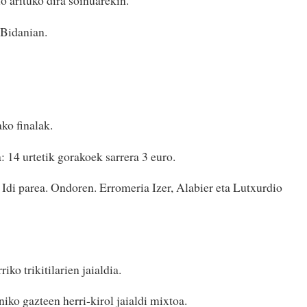
 Bidanian.
ako finalak.
: 14 urtetik gorakoek sarrera 3 euro.
Idi parea. Ondoren. Erromeria Izer, Alabier eta Lutxurdio
ko trikitilarien jaialdia.
niko gazteen herri-kirol jaialdi mixtoa.