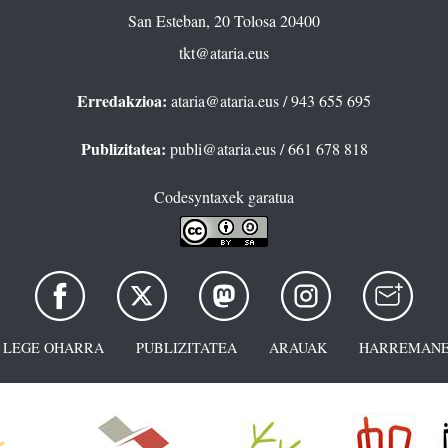
San Esteban, 20 Tolosa 20400
tkt@ataria.eus
Erredakzioa:
ataria@ataria.eus
/ 943 655 695
Publizitatea:
publi@ataria.eus
/ 661 678 818
Codesyntaxek garatua
LEGE OHARRA
PUBLIZITATEA
ARAUAK
HARREMANE