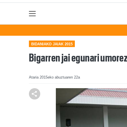
BIDANIAKO JAIAK 2015
Bigarren jai egunari umorez
Ataria
2015eko abuztuaren 22a