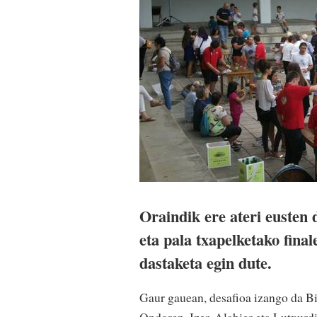
Oraindik ere ateri eusten 
eta pala txapelketako final
dastaketa egin dute.
Gaur gauean, desafioa izango da Bi
Ondoren, Izer, Alabier eta Lutxurdi