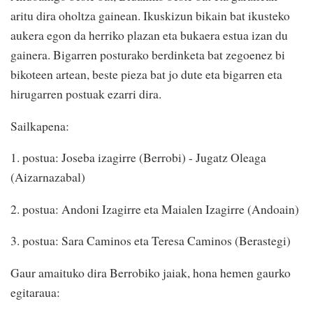
aritu dira oholtza gainean. Ikuskizun bikain bat ikusteko
aukera egon da herriko plazan eta bukaera estua izan du
gainera. Bigarren posturako berdinketa bat zegoenez bi
bikoteen artean, beste pieza bat jo dute eta bigarren eta
hirugarren postuak ezarri dira.
Sailkapena:
1. postua: Joseba izagirre (Berrobi) - Jugatz Oleaga
(Aizarnazabal)
2. postua: Andoni Izagirre eta Maialen Izagirre (Andoain)
3. postua: Sara Caminos eta Teresa Caminos (Berastegi)
Gaur amaituko dira Berrobiko jaiak, hona hemen gaurko
egitaraua: