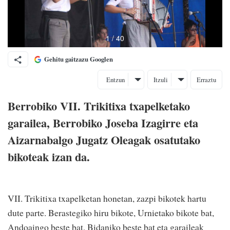
Gehitu gaitzazu Googlen
Entzun
Itzuli
Erraztu
Berrobiko VII. Trikitixa txapelketako
garailea, Berrobiko Joseba Izagirre eta
Aizarnabalgo Jugatz Oleagak osatutako
bikoteak izan da.
VII. Trikitixa txapelketan honetan, zazpi bikotek hartu
dute parte. Berastegiko hiru bikote, Urnietako bikote bat,
Andoaingo beste bat, Bidaniko beste bat eta garaileak