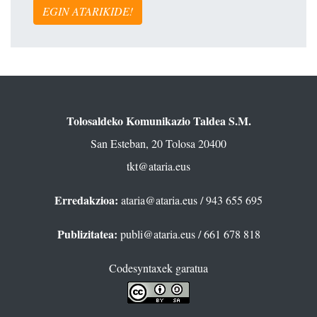
EGIN ATARIKIDE!
Tolosaldeko Komunikazio Taldea S.M.
San Esteban, 20 Tolosa 20400
tkt@ataria.eus
Erredakzioa:
ataria@ataria.eus
/ 943 655 695
Publizitatea:
publi@ataria.eus
/ 661 678 818
Codesyntaxek garatua