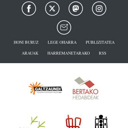
HONI BURUZ
LEGE OHARRA
PUBLIZITATEA
ARAUAK
HARREMANETARAKO
RSS