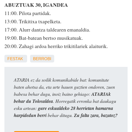
ABUZTUAK 30, IGANDEA
11:00. Pilota partidak.
13:00. Trikitixa txapelketa.
17:00. Alurr dantza taldearen emanaldia.
19:00. Bat-batean bertso musikatuak.
20:00. Zahagi ardoa herriko trikitilariek alaiturik.
FESTAK
BERROBI
ATARIA ez da soilik komunikabide bat: komunitate
baten ahotsa da, eta urte hauen guztien ondoren, zuen
babesa behar dugu, inoiz baino gehiago:
ATARIAk
behar du Tolosaldea
. Horregatik erronka bat daukagu
esku artean:
gure eskualdeko 28 herrietan hamarna
harpidedun berri
behar ditugu.
Zu falta zara, bazatoz?