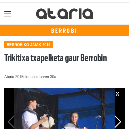
BERROBI
BERROBIKO JAIAK 2015
Trikitixa txapelketa gaur Berrobin
Ataria
2015eko abuztuaren 30a