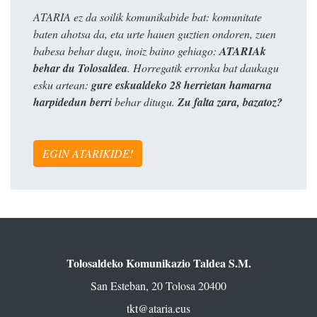
ATARIA ez da soilik komunikabide bat: komunitate
baten ahotsa da, eta urte hauen guztien ondoren, zuen
babesa behar dugu, inoiz baino gehiago:
ATARIAk
behar du Tolosaldea
. Horregatik erronka bat daukagu
esku artean:
gure eskualdeko 28 herrietan hamarna
harpidedun berri
behar ditugu.
Zu falta zara, bazatoz?
EGIN ATARIKIDE!
Tolosaldeko Komunikazio Taldea S.M.
San Esteban, 20 Tolosa 20400
tkt@ataria.eus