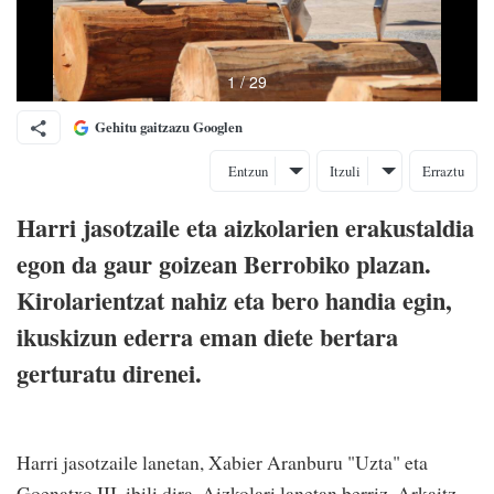
Gehitu gaitzazu Googlen
Entzun
Itzuli
Erraztu
Harri jasotzaile eta aizkolarien erakustaldia
egon da gaur goizean Berrobiko plazan.
Kirolarientzat nahiz eta bero handia egin,
ikuskizun ederra eman diete bertara
gerturatu direnei.
Harri jasotzaile lanetan, Xabier Aranburu "Uzta" eta
Goenatxo III. ibili dira. Aizkolari lanetan berriz, Arkaitz