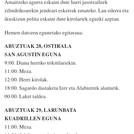
Amaitzeko agurra eskaini dute harri jasotzaileek
zilindrikoarekin jendeari eskerrak emateko. Lan ederra eta
ikuskizun polita eskaini dute kirolariek eguzki azpian.
Hemen datozen egunetako egitaraua:
ABUZTUAK 28, OSTIRALA
SAN AGUSTIN EGUNA
9:00. Diana herriko trikitilariekin.
11:00. Meza.
12:00. Herri kirolak.
18:00. Sagardo dastaketa Izer eta Alabierrek alaiturik.
00:00. Laket taldea.
ABUZTUAK 29, LARUNBATA
KUADRILLEN EGUNA
11:00. Meza.