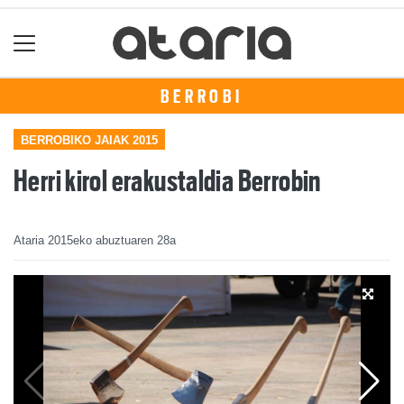
BERROBI
BERROBIKO JAIAK 2015
Herri kirol erakustaldia Berrobin
Ataria
2015eko abuztuaren 28a