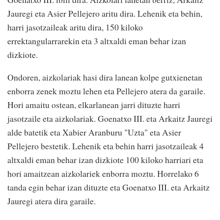
Jauregi eta Asier Pellejero aritu dira. Lehenik eta behin,
harri jasotzaileak aritu dira, 150 kiloko
errektangularrarekin eta 3 altxaldi eman behar izan
dizkiote.
Ondoren, aizkolariak hasi dira lanean kolpe gutxienetan
enborra zenek moztu lehen eta Pellejero atera da garaile.
Hori amaitu ostean, elkarlanean jarri dituzte harri
jasotzaile eta aizkolariak. Goenatxo III. eta Arkaitz Jauregi
alde batetik eta Xabier Aranburu "Uzta" eta Asier
Pellejero bestetik. Lehenik eta behin harri jasotzaileak 4
altxaldi eman behar izan dizkiote 100 kiloko harriari eta
hori amaitzean aizkolariek enborra moztu. Horrelako 6
tanda egin behar izan dituzte eta Goenatxo III. eta Arkaitz
Jauregi atera dira garaile.