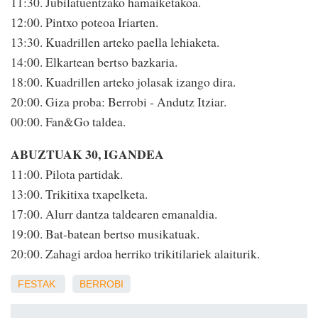
11:30. Jubilatuentzako hamaiketakoa.
12:00. Pintxo poteoa Iriarten.
13:30. Kuadrillen arteko paella lehiaketa.
14:00. Elkartean bertso bazkaria.
18:00. Kuadrillen arteko jolasak izango dira.
20:00. Giza proba: Berrobi - Andutz Itziar.
00:00. Fan&Go taldea.
ABUZTUAK 30, IGANDEA
11:00. Pilota partidak.
13:00. Trikitixa txapelketa.
17:00. Alurr dantza taldearen emanaldia.
19:00. Bat-batean bertso musikatuak.
20:00. Zahagi ardoa herriko trikitilariek alaiturik.
FESTAK
BERROBI