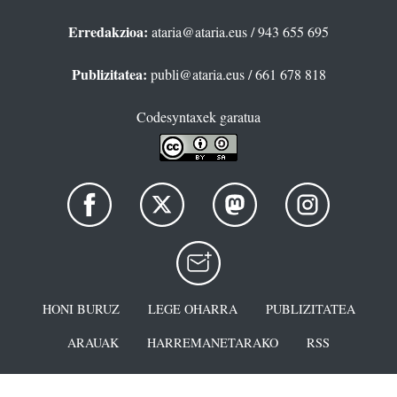
Erredakzioa:
ataria@ataria.eus
/ 943 655 695
Publizitatea:
publi@ataria.eus
/ 661 678 818
Codesyntaxek garatua
HONI BURUZ
LEGE OHARRA
PUBLIZITATEA
ARAUAK
HARREMANETARAKO
RSS