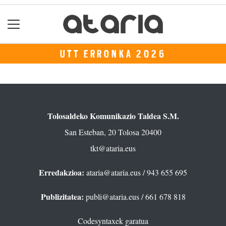
UTT ERRONKA 2026
Tolosaldeko Komunikazio Taldea S.M.
San Esteban, 20 Tolosa 20400
tkt@ataria.eus
Erredakzioa:
ataria@ataria.eus
/ 943 655 695
Publizitatea:
publi@ataria.eus
/ 661 678 818
Codesyntaxek garatua