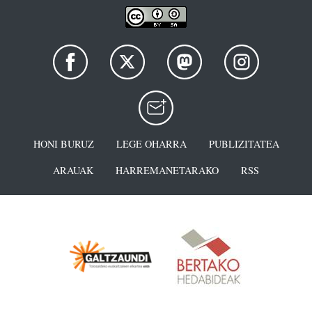
HONI BURUZ
LEGE OHARRA
PUBLIZITATEA
ARAUAK
HARREMANETARAKO
RSS