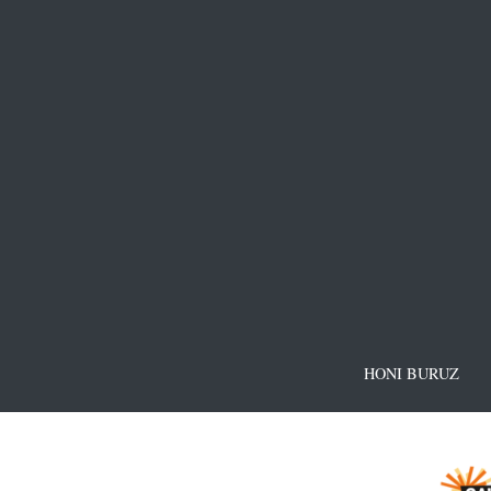
HONI BURUZ