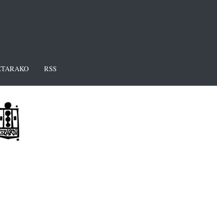
TARAKO
RSS