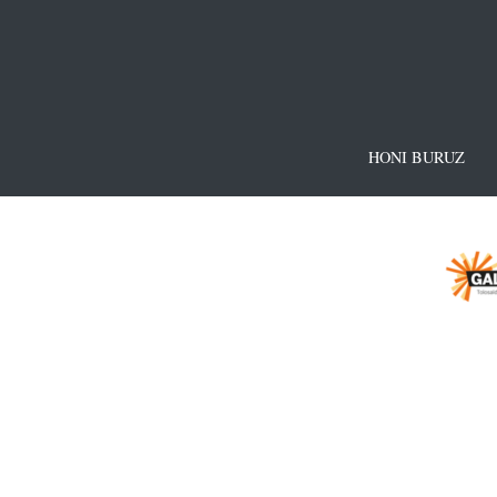
HONI BURUZ