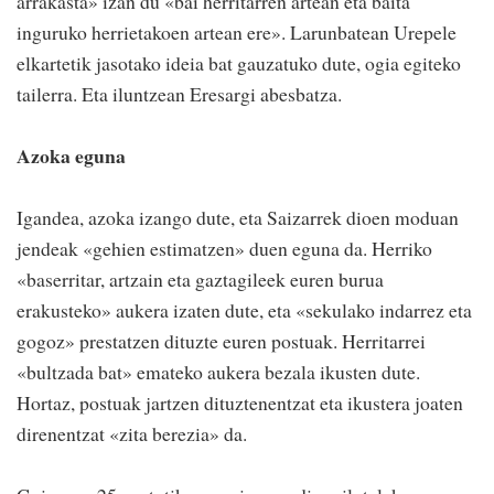
arrakasta» izan du «bai herritarren artean eta baita
inguruko herrietakoen artean ere». Larunbatean Urepele
elkartetik jasotako ideia bat gauzatuko dute, ogia egiteko
tailerra. Eta iluntzean Eresargi abesbatza.
Azoka eguna
Igandea, azoka izango dute, eta Saizarrek dioen moduan
jendeak «gehien estimatzen» duen eguna da. Herriko
«baserritar, artzain eta gaztagileek euren burua
erakusteko» aukera izaten dute, eta «sekulako indarrez eta
gogoz» prestatzen dituzte euren postuak. Herritarrei
«bultzada bat» emateko aukera bezala ikusten dute.
Hortaz, postuak jartzen dituztenentzat eta ikustera joaten
direnentzat «zita berezia» da.