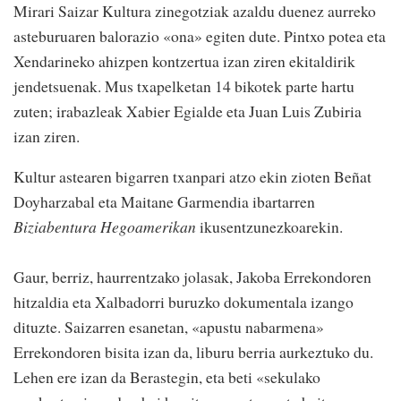
Mirari Saizar Kultura zinegotziak azaldu duenez aurreko
asteburuaren balorazio «ona» egiten dute. Pintxo potea eta
Xendarineko ahizpen kontzertua izan ziren ekitaldirik
jendetsuenak. Mus txapelketan 14 bikotek parte hartu
zuten; irabazleak Xabier Egialde eta Juan Luis Zubiria
izan ziren.
Kultur astearen bigarren txanpari atzo ekin zioten Beñat
Doyharzabal eta Maitane Garmendia ibartarren
Biziabentura Hegoamerikan
ikusentzunezkoarekin.
Gaur, berriz, haurrentzako jolasak, Jakoba Errekondoren
hitzaldia eta Xalbadorri buruzko dokumentala izango
dituzte. Saizarren esanetan, «apustu nabarmena»
Errekondoren bisita izan da, liburu berria aurkeztuko du.
Lehen ere izan da Berastegin, eta beti «sekulako