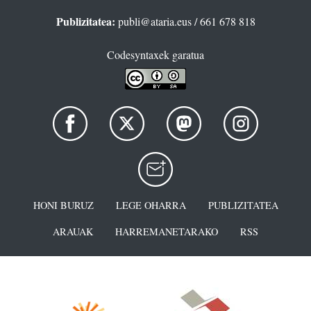
Publizitatea:
publi@ataria.eus
/ 661 678 818
Codesyntaxek garatua
HONI BURUZ
LEGE OHARRA
PUBLIZITATEA
ARAUAK
HARREMANETARAKO
RSS