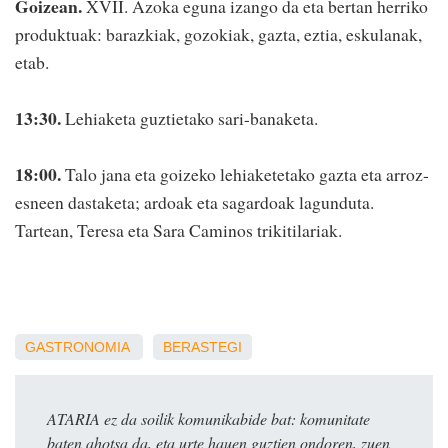
Goizean.
XVII. Azoka eguna izango da eta bertan herriko
produktuak: barazkiak, gozokiak, gazta, eztia, eskulanak,
etab.
13:30.
Lehiaketa guztietako sari-banaketa.
18:00.
Talo jana eta goizeko lehiaketetako gazta eta arroz-
esneen dastaketa; ardoak eta sagardoak lagunduta.
Tartean, Teresa eta Sara Caminos trikitilariak.
GASTRONOMIA
BERASTEGI
ATARIA ez da soilik komunikabide bat: komunitate
baten ahotsa da, eta urte hauen guztien ondoren, zuen