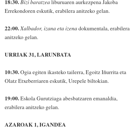
18:30.
Bizi baratzea
liburuaren aurkezpena Jakoba
Errekondoren eskutik, erabilera anitzeko gelan.
22:00.
Xalbador, izana eta izena
dokumentala, erabilera
anitzeko gelan.
URRIAK 31, LARUNBATA
10:30.
Ogia egiten ikasteko tailerra, Egoitz Iñurrita eta
Olatz Etxeberriaren eskutik, Urepele biltokian.
19:00.
Eskola Gurutziaga abesbatzaren emanaldia,
erabilera anitzeko gelan.
AZAROAK 1, IGANDEA