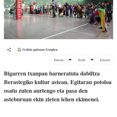
Gehitu gaitzazu Googlen
Entzun
Itzuli
Erraztu
Bigarren txanpan barneratuta dabiltza
Berastegiko kultur astean. Egitarau potoloa
osatu zuten aurtengo eta pasa den
asteburuan ekin zieten lehen ekimenei.