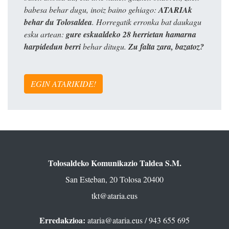
babesa behar dugu, inoiz baino gehiago:
ATARIAk
behar du Tolosaldea
. Horregatik erronka bat daukagu
esku artean:
gure eskualdeko 28 herrietan hamarna
harpidedun berri
behar ditugu.
Zu falta zara, bazatoz?
EGIN ATARIKIDE!
Tolosaldeko Komunikazio Taldea S.M.
San Esteban, 20 Tolosa 20400
tkt@ataria.eus
Erredakzioa:
ataria@ataria.eus
/ 943 655 695