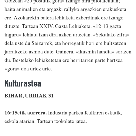
Goizean «25 postutik gora» izango dira pilotalekuan;
baita animalien eta argazki rallyko argazkien erakusketa
ere. Azokarekin batera lehiaketa ezberdinak ere izango
dituzte. Tartean XXIV. Gazta Lehiaketa. «12-13 gazta
inguru» lehiatu izan dira azken urteetan. «Sekulako zifra»
dela uste du Saizarrek, eta horregatik hori ere bultzatzen
jarraitzeko asmoa dute. Gainera, «ikusmin handia» sortzen
du. Bestelako lehiaketetan ere herritarren parte hartzea
«gora» doa urtez urte.
Kultur astea
BIHAR, URRIAK 31
16:15etik aurrera.
Industria parkea Kulkiren eskutik,
eskola atarian. Tartean txokolate jatea.