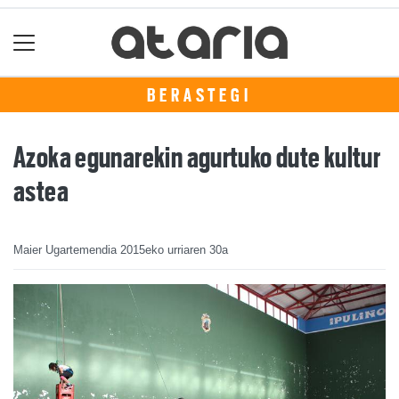
BERASTEGI
Azoka egunarekin agurtuko dute kultur
astea
Maier Ugartemendia
2015eko urriaren 30a