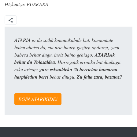
Hizkuntza:
EUSKARA
ATARIA ez da soilik komunikabide bat: komunitate
baten ahotsa da, eta urte hauen guztien ondoren, zuen
babesa behar dugu, inoiz baino gehiago:
ATARIAk
behar du Tolosaldea
. Horregatik erronka bat daukagu
esku artean:
gure eskualdeko 28 herrietan hamarna
harpidedun berri
behar ditugu.
Zu falta zara, bazatoz?
EGIN ATARIKIDE!