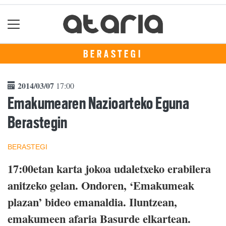
BERASTEGI
2014/03/07
17:00
Emakumearen Nazioarteko Eguna
Berastegin
BERASTEGI
17:00etan karta jokoa udaletxeko erabilera
anitzeko gelan. Ondoren, ‘Emakumeak
plazan’ bideo emanaldia. Iluntzean,
emakumeen afaria Basurde elkartean.