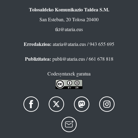
Tolosaldeko Komunikazio Taldea S.M.
San Esteban, 20 Tolosa 20400
tkt@ataria.eus
Erredakzioa:
ataria@ataria.eus
/ 943 655 695
Publizitatea:
publi@ataria.eus
/ 661 678 818
Codesyntaxek garatua