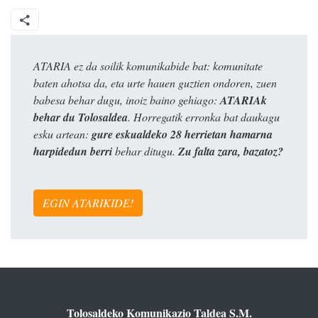
ATARIA ez da soilik komunikabide bat: komunitate
baten ahotsa da, eta urte hauen guztien ondoren, zuen
babesa behar dugu, inoiz baino gehiago:
ATARIAk
behar du Tolosaldea
. Horregatik erronka bat daukagu
esku artean:
gure eskualdeko 28 herrietan hamarna
harpidedun berri
behar ditugu.
Zu falta zara, bazatoz?
EGIN ATARIKIDE!
Tolosaldeko Komunikazio Taldea S.M.