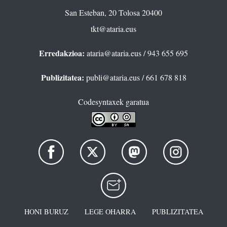
San Esteban, 20 Tolosa 20400
tkt@ataria.eus
Erredakzioa:
ataria@ataria.eus
/ 943 655 695
Publizitatea:
publi@ataria.eus
/ 661 678 818
Codesyntaxek garatua
HONI BURUZ
LEGE OHARRA
PUBLIZITATEA