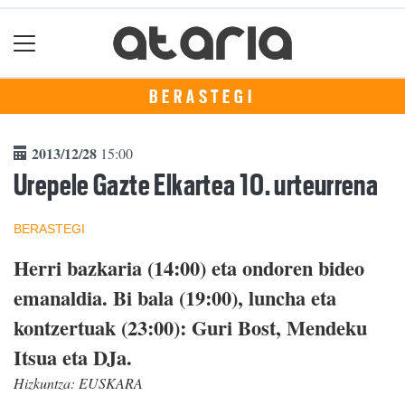
BERASTEGI
2013/12/28
15:00
Urepele Gazte Elkartea 10. urteurrena
BERASTEGI
Herri bazkaria (14:00) eta ondoren bideo
emanaldia. Bi bala (19:00), luncha eta
kontzertuak (23:00): Guri Bost, Mendeku
Itsua eta DJa.
Hizkuntza:
EUSKARA