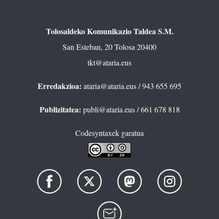
Tolosaldeko Komunikazio Taldea S.M.
San Esteban, 20 Tolosa 20400
tkt@ataria.eus
Erredakzioa:
ataria@ataria.eus
/ 943 655 695
Publizitatea:
publi@ataria.eus
/ 661 678 818
Codesyntaxek garatua