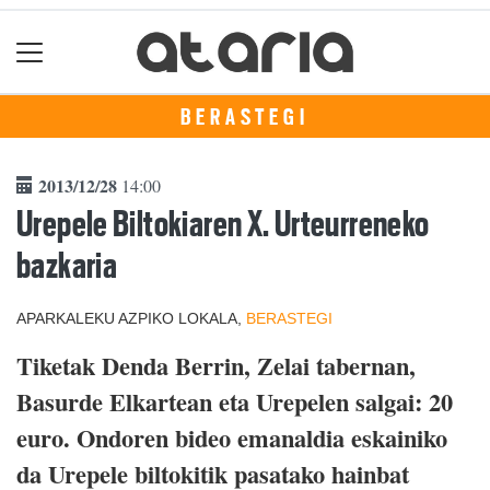
BERASTEGI
2013/12/28
14:00
Urepele Biltokiaren X. Urteurreneko
bazkaria
APARKALEKU AZPIKO LOKALA,
BERASTEGI
Tiketak Denda Berrin, Zelai tabernan,
Basurde Elkartean eta Urepelen salgai: 20
euro. Ondoren bideo emanaldia eskainiko
da Urepele biltokitik pasatako hainbat