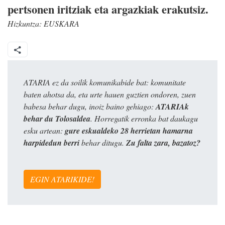
pertsonen iritziak eta argazkiak erakutsiz.
Hizkuntza:
EUSKARA
ATARIA ez da soilik komunikabide bat: komunitate
baten ahotsa da, eta urte hauen guztien ondoren, zuen
babesa behar dugu, inoiz baino gehiago:
ATARIAk
behar du Tolosaldea
. Horregatik erronka bat daukagu
esku artean:
gure eskualdeko 28 herrietan hamarna
harpidedun berri
behar ditugu.
Zu falta zara, bazatoz?
EGIN ATARIKIDE!