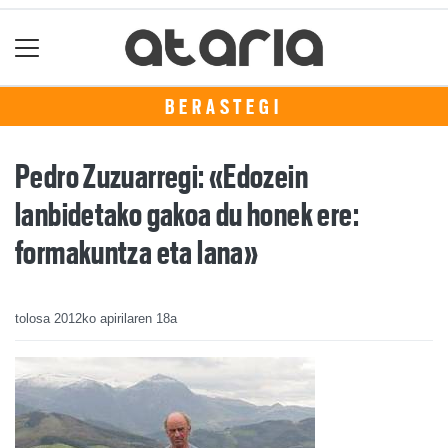
BERASTEGI
Pedro Zuzuarregi: «Edozein
lanbidetako gakoa du honek ere:
formakuntza eta lana»
tolosa
2012ko apirilaren 18a