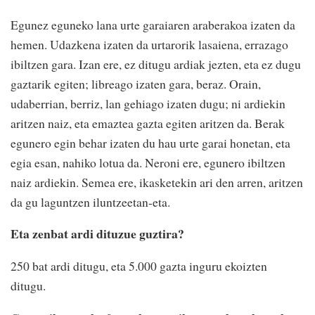
Egunez eguneko lana urte garaiaren araberakoa izaten da
hemen. Udazkena izaten da urtarorik lasaiena, errazago
ibiltzen gara. Izan ere, ez ditugu ardiak jezten, eta ez dugu
gaztarik egiten; libreago izaten gara, beraz. Orain,
udaberrian, berriz, lan gehiago izaten dugu; ni ardiekin
aritzen naiz, eta emaztea gazta egiten aritzen da. Berak
egunero egin behar izaten du hau urte garai honetan, eta
egia esan, nahiko lotua da. Neroni ere, egunero ibiltzen
naiz ardiekin. Semea ere, ikasketekin ari den arren, aritzen
da gu laguntzen iluntzeetan-eta.
Eta zenbat ardi dituzue guztira?
250 bat ardi ditugu, eta 5.000 gazta inguru ekoizten
ditugu.