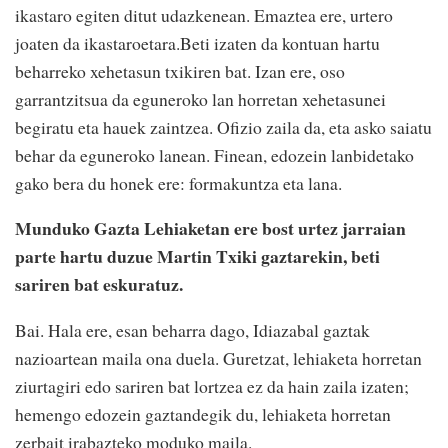
ikastaro egiten ditut udazkenean. Emaztea ere, urtero
joaten da ikastaroetara.Beti izaten da kontuan hartu
beharreko xehetasun txikiren bat. Izan ere, oso
garrantzitsua da eguneroko lan horretan xehetasunei
begiratu eta hauek zaintzea. Ofizio zaila da, eta asko saiatu
behar da eguneroko lanean. Finean, edozein lanbidetako
gako bera du honek ere: formakuntza eta lana.
Munduko Gazta Lehiaketan ere bost urtez jarraian
parte hartu duzue Martin Txiki gaztarekin, beti
sariren bat eskuratuz.
Bai. Hala ere, esan beharra dago, Idiazabal gaztak
nazioartean maila ona duela. Guretzat, lehiaketa horretan
ziurtagiri edo sariren bat lortzea ez da hain zaila izaten;
hemengo edozein gaztandegik du, lehiaketa horretan
zerbait irabazteko moduko maila.