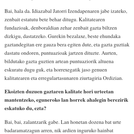
Bai, hala da. Idiazabal Jatorri Izendapenaren jabe izateko,
zenbait estatutu bete behar ditugu. Kalitatearen
fundazioak, denboraldian zehar zenbait gazta biltzen
dizkigu, dastatzeko. Gurekin bezalaxe, beste ehundaka
gaztandegitan ere gauza bera egiten dute, eta gazta guztiak
dastatu ondoren, puntuazioak jartzen dituzte. Aurten,
bildutako gazta guztien artean puntuaziorik altuena
eskuratu dugu guk, eta horrexegatik jaso genuen
kalitatearen eta erregulartasunaren ziurtagiria Ordizian.
Ekoizten duzuen gaztaren kalitate hori urteetan
mantentzeko, eguneroko lan horrek ahalegin berezirik
eskatuko du, ezta?
Bai, bai, zalantzarik gabe. Lan honetan dozena bat urte
badaramatzagun arren, nik ardien inguruko hainbat