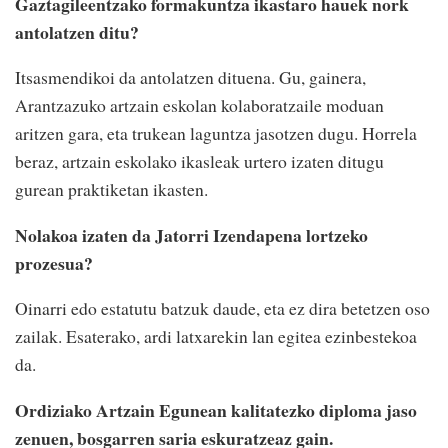
Gaztagileentzako formakuntza ikastaro hauek nork
antolatzen ditu?
Itsasmendikoi da antolatzen dituena. Gu, gainera,
Arantzazuko artzain eskolan kolaboratzaile moduan
aritzen gara, eta trukean laguntza jasotzen dugu. Horrela
beraz, artzain eskolako ikasleak urtero izaten ditugu
gurean praktiketan ikasten.
Nolakoa izaten da Jatorri Izendapena lortzeko
prozesua?
Oinarri edo estatutu batzuk daude, eta ez dira betetzen oso
zailak. Esaterako, ardi latxarekin lan egitea ezinbestekoa
da.
Ordiziako Artzain Egunean kalitatezko diploma jaso
zenuen, bosgarren saria eskuratzeaz gain.