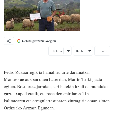
Gehitu gaitzazu Googlen
Entzun
Itzuli
Erraztu
Pedro Zuzuarregik ia hamahiru urte daramatza,
Monteskue auzoan duen baserrian, Martin Txiki gazta
egiten. Bost urtez jarraian, sari batekin itzuli da munduko
gazta txapelketatik, eta pasa den apirilaren 11n
kalitatearen eta erregulartasunaren ziurtagiria eman zioten
Ordiziako Artzain Egunean.