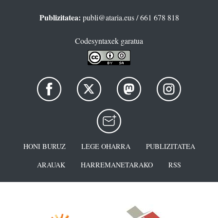
Publizitatea:
publi@ataria.eus
/ 661 678 818
Codesyntaxek garatua
HONI BURUZ
LEGE OHARRA
PUBLIZITATEA
ARAUAK
HARREMANETARAKO
RSS