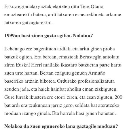
Eskuz egindako gaztak ekoizten ditu Tere Olano
emaztearekin batera, ardi latxaren esnearekin eta arkume
latxaren gatzagiarekin. .
1999an hasi zinen gazta egiten. Nolatan?
Lehenago ere bagenituen ardiak, eta aritu ginen proba
batzuk egiten. Era berean, emazteak Berastegin antolatu
ziren Euskal Herri mailako ikastaro batzuetan parte hartu
zuen urte hartan. Bertan ezagutu genuen Armuño
baserriko artzain bikotea. Ordurako profesionalizatuta
zeuden jada, eta haiek hainbat aholku eman zizkiguten.
Gure lurrak ikustera ere etorri ziren, eta esan ziguten, 200
bat ardi era txukunean jarriz gero, soldata bat ateratzeko
moduan izango ginela. Eta horrela hasi ginen honetan.
Nolakoa da zuen eguneroko lana gaztagile moduan?