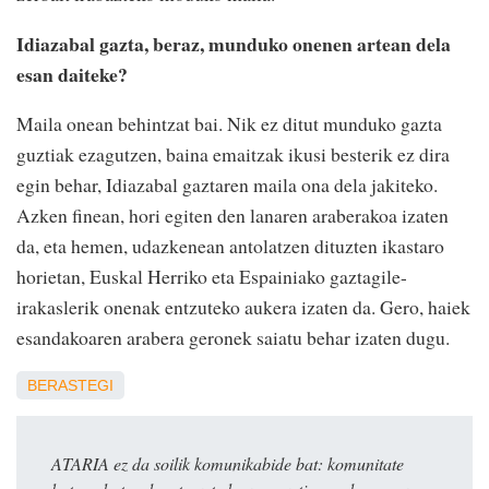
Idiazabal gazta, beraz, munduko onenen artean dela
esan daiteke?
Maila onean behintzat bai. Nik ez ditut munduko gazta
guztiak ezagutzen, baina emaitzak ikusi besterik ez dira
egin behar, Idiazabal gaztaren maila ona dela jakiteko.
Azken finean, hori egiten den lanaren araberakoa izaten
da, eta hemen, udazkenean antolatzen dituzten ikastaro
horietan, Euskal Herriko eta Espainiako gaztagile-
irakaslerik onenak entzuteko aukera izaten da. Gero, haiek
esandakoaren arabera geronek saiatu behar izaten dugu.
BERASTEGI
ATARIA ez da soilik komunikabide bat: komunitate