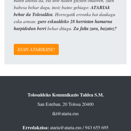
baten ahotsa da, eta urte hauen guztien ondoren, zuen
babesa behar dugu, inoiz baino gehiago:
ATARIAk
behar du Tolosaldea
. Horregatik erronka bat daukagu
esku artean:
gure eskualdeko 28 herrietan hamarna
harpidedun berri
behar ditugu.
Zu falta zara, bazatoz?
EGIN ATARIKIDE!
Tolosaldeko Komunikazio Taldea S.M.
San Esteban, 20 Tolosa 20400
tkt@ataria.eus
Erredakzioa:
ataria@ataria.eus
/ 943 655 695