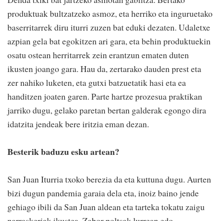
produktuak bultzatzeko asmoz, eta herriko eta inguruetako
baserritarrek diru iturri zuzen bat eduki dezaten. Udaletxe
azpian gela bat egokitzen ari gara, eta behin produktuekin
osatu ostean herritarrek zein erantzun ematen duten
ikusten joango gara. Hau da, zertarako dauden prest eta
zer nahiko luketen, eta gutxi batzuetatik hasi eta ea
handitzen joaten garen. Parte hartze prozesua praktikan
jarriko dugu, gelako paretan bertan galderak egongo dira
idatzita jendeak bere iritzia eman dezan.
Besterik baduzu esku artean?
San Juan Iturria txoko berezia da eta kuttuna dugu. Aurten
bizi dugun pandemia garaia dela eta, inoiz baino jende
gehiago ibili da San Juan aldean eta tarteka tokatu zaigu
narraskeriak ikustea. Zabor poltsak lurrean edo