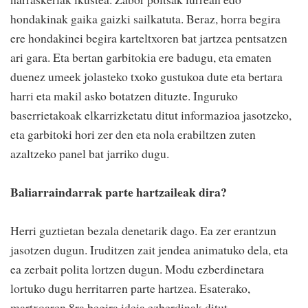
hondakinak gaika gaizki sailkatuta. Beraz, horra begira
ere hondakinei begira karteltxoren bat jartzea pentsatzen
ari gara. Eta bertan garbitokia ere badugu, eta ematen
duenez umeek jolasteko txoko gustukoa dute eta bertara
harri eta makil asko botatzen dituzte. Inguruko
baserrietakoak elkarrizketatu ditut informazioa jasotzeko,
eta garbitoki hori zer den eta nola erabiltzen zuten
azaltzeko panel bat jarriko dugu.
Baliarraindarrak parte hartzaileak dira?
Herri guztietan bezala denetarik dago. Ea zer erantzun
jasotzen dugun. Iruditzen zait jendea animatuko dela, eta
ea zerbait polita lortzen dugun. Modu ezberdinetara
lortuko dugu herritarren parte hartzea. Esaterako,
martxoaren 8ra begira ideia ezberdinak ditut.