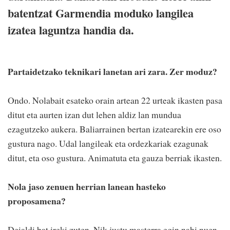
batentzat Garmendia moduko langilea
izatea laguntza handia da.
Partaidetzako teknikari lanetan ari zara. Zer moduz?
Ondo. Nolabait esateko orain artean 22 urteak ikasten pasa
ditut eta aurten izan dut lehen aldiz lan mundua
ezagutzeko aukera. Baliarrainen bertan izatearekin ere oso
gustura nago. Udal langileak eta ordezkariak ezagunak
ditut, eta oso gustura. Animatuta eta gauza berriak ikasten.
Nola jaso zenuen herrian lanean hasteko
proposamena?
Deialdi bat ireki zuten. Nik justu masterra egin nahi nuen