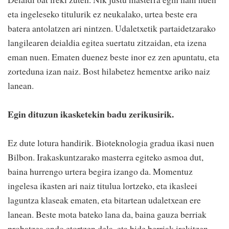
eta ingeleseko titulurik ez neukalako, urtea beste era
batera antolatzen ari nintzen. Udaletxetik partaidetzarako
langilearen deialdia egitea suertatu zitzaidan, eta izena
eman nuen. Ematen duenez beste inor ez zen apuntatu, eta
zorteduna izan naiz. Bost hilabetez hementxe ariko naiz
lanean.
Egin dituzun ikasketekin badu zerikusirik.
Ez dute lotura handirik. Bioteknologia gradua ikasi nuen
Bilbon. Irakaskuntzarako masterra egiteko asmoa dut,
baina hurrengo urtera begira izango da. Momentuz
ingelesa ikasten ari naiz titulua lortzeko, eta ikasleei
laguntza klaseak ematen, eta bitartean udaletxean ere
lanean. Beste mota bateko lana da, baina gauza berriak
probatzea ondo etortzen dela, eta bide berriak irekitzen