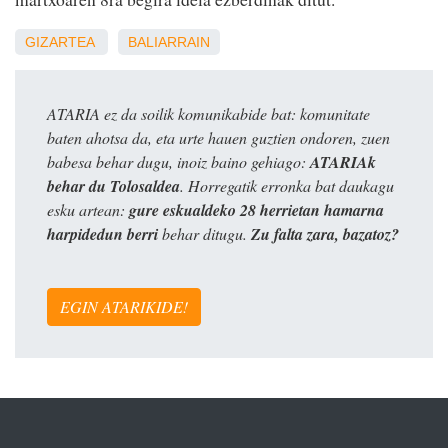
GIZARTEA
BALIARRAIN
ATARIA ez da soilik komunikabide bat: komunitate
baten ahotsa da, eta urte hauen guztien ondoren, zuen
babesa behar dugu, inoiz baino gehiago:
ATARIAk
behar du Tolosaldea
. Horregatik erronka bat daukagu
esku artean:
gure eskualdeko 28 herrietan hamarna
harpidedun berri
behar ditugu.
Zu falta zara, bazatoz?
EGIN ATARIKIDE!