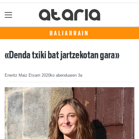
BALIARRAIN
«Denda txiki bat jartzekotan gara»
Eneritz Maiz Etxarri
2020ko abenduaren 3a