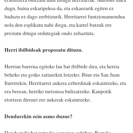
dugu, baina eskaripekoa da, eta eskaerarik egiten ez
baduzu ez dago zerbitzurik. Herritarrei funtzionamendua
nola den esplikatu nahi diegu, eta kartel batzuk ere
prestatu ditugu ordutegiak ondo zehaztuta.
Herri ibilbideak proposatu dituzu.
Herrian barrena egiteko lau bat ibilbide dira, eta herria
beheko eta goiko zatiarekin lotzeko; Ibiur eta San Juan
Iturrirekin. Herritarrei aukera ezberdinak eskaintzeko, eta
era berean, herriko turismoa bultzatzeko. Kanpotik
etortzen direnei ere aukerak eskaintzeko.
Dendarekin zein asmo duzue?
Denda txiki bat jartzeko asmotan gabiltza. Bertako