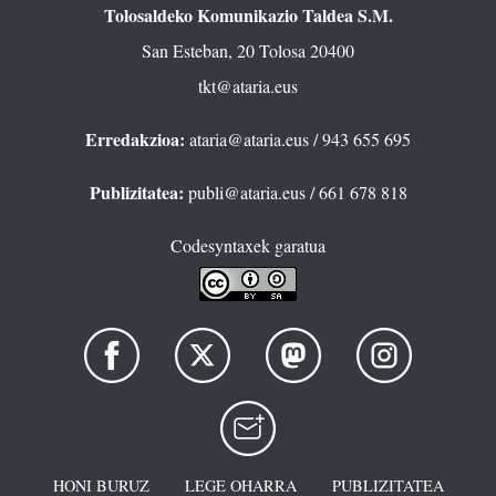
Tolosaldeko Komunikazio Taldea S.M.
San Esteban, 20 Tolosa 20400
tkt@ataria.eus
Erredakzioa:
ataria@ataria.eus
/ 943 655 695
Publizitatea:
publi@ataria.eus
/ 661 678 818
Codesyntaxek garatua
HONI BURUZ
LEGE OHARRA
PUBLIZITATEA