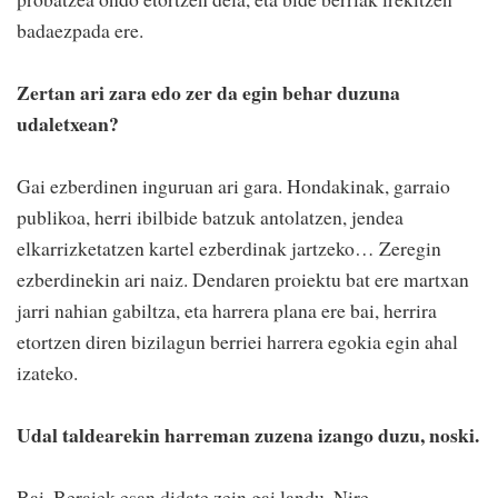
badaezpada ere.
Zertan ari zara edo zer da egin behar duzuna
udaletxean?
Gai ezberdinen inguruan ari gara. Hondakinak, garraio
publikoa, herri ibilbide batzuk antolatzen, jendea
elkarrizketatzen kartel ezberdinak jartzeko… Zeregin
ezberdinekin ari naiz. Dendaren proiektu bat ere martxan
jarri nahian gabiltza, eta harrera plana ere bai, herrira
etortzen diren bizilagun berriei harrera egokia egin ahal
izateko.
Udal taldearekin harreman zuzena izango duzu, noski.
Bai. Beraiek esan didate zein gai landu. Nire