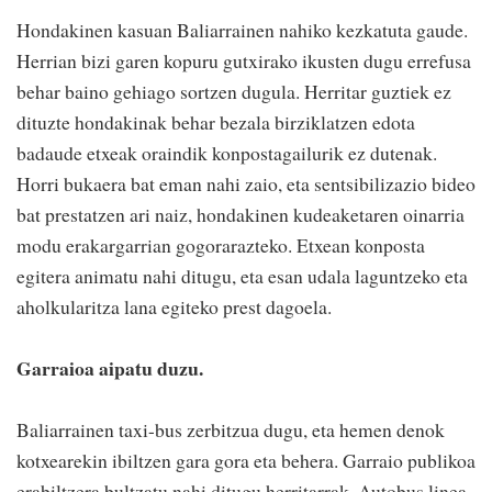
Hondakinen kasuan Baliarrainen nahiko kezkatuta gaude.
Herrian bizi garen kopuru gutxirako ikusten dugu errefusa
behar baino gehiago sortzen dugula. Herritar guztiek ez
dituzte hondakinak behar bezala birziklatzen edota
badaude etxeak oraindik konpostagailurik ez dutenak.
Horri bukaera bat eman nahi zaio, eta sentsibilizazio bideo
bat prestatzen ari naiz, hondakinen kudeaketaren oinarria
modu erakargarrian gogorarazteko. Etxean konposta
egitera animatu nahi ditugu, eta esan udala laguntzeko eta
aholkularitza lana egiteko prest dagoela.
Garraioa aipatu duzu.
Baliarrainen taxi-bus zerbitzua dugu, eta hemen denok
kotxearekin ibiltzen gara gora eta behera. Garraio publikoa
erabiltzera bultzatu nahi ditugu herritarrak. Autobus linea