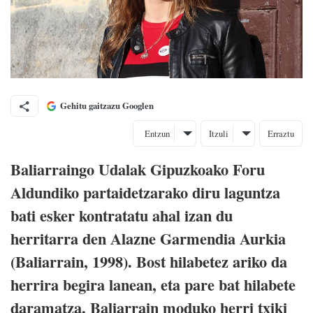
Gehitu gaitzazu Googlen
Entzun
Itzuli
Erraztu
Baliarraingo Udalak Gipuzkoako Foru
Aldundiko partaidetzarako diru laguntza
bati esker kontratatu ahal izan du
herritarra den Alazne Garmendia Aurkia
(Baliarrain, 1998). Bost hilabetez ariko da
herrira begira lanean, eta pare bat hilabete
daramatza. Baliarrain moduko herri txiki