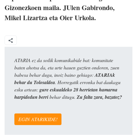
Gizonezkoen maila. JUlen Gabirondo,
Mikel Lizartza eta Oier Urkola.
ATARIA ez da soilik komunikabide bat: komunitate
baten ahotsa da, eta urte hauen guztien ondoren, zuen
babesa behar dugu, inoiz baino gehiago:
ATARIAk
behar du Tolosaldea
. Horregatik erronka bat daukagu
esku artean:
gure eskualdeko 28 herrietan hamarna
harpidedun berri
behar ditugu.
Zu falta zara, bazatoz?
EGIN ATARIKIDE!