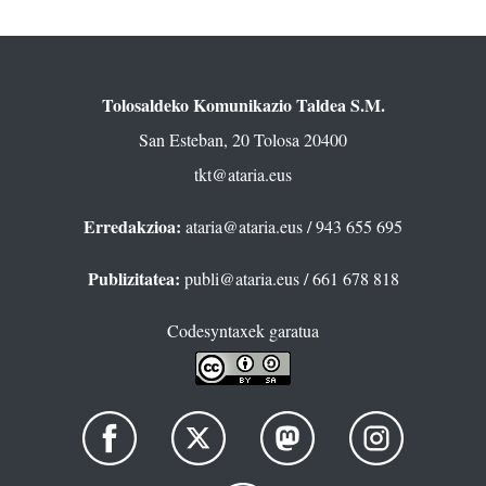
Tolosaldeko Komunikazio Taldea S.M.
San Esteban, 20 Tolosa 20400
tkt@ataria.eus
Erredakzioa:
ataria@ataria.eus
/ 943 655 695
Publizitatea:
publi@ataria.eus
/ 661 678 818
Codesyntaxek garatua