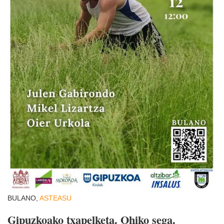
BULANO,
ASTEASU
Gipuzkoako txapelketa. Ohiko sega.