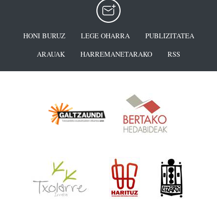
HONI BURUZ
LEGE OHARRA
PUBLIZITATEA
ARAUAK
HARREMANETARAKO
RSS