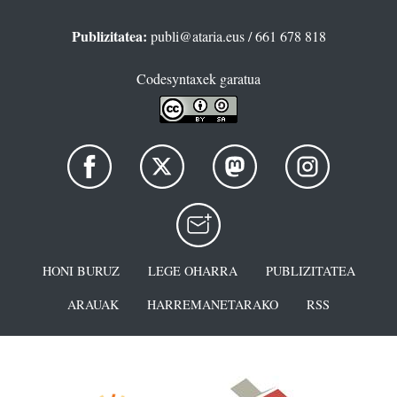
Publizitatea:
publi@ataria.eus
/ 661 678 818
Codesyntaxek garatua
HONI BURUZ
LEGE OHARRA
PUBLIZITATEA
ARAUAK
HARREMANETARAKO
RSS