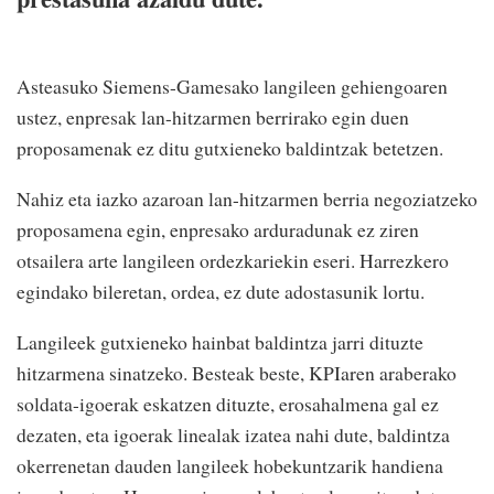
Asteasuko Siemens-Gamesako langileen gehiengoaren
ustez, enpresak lan-hitzarmen berrirako egin duen
proposamenak ez ditu gutxieneko baldintzak betetzen.
Nahiz eta iazko azaroan lan-hitzarmen berria negoziatzeko
proposamena egin, enpresako arduradunak ez ziren
otsailera arte langileen ordezkariekin eseri. Harrezkero
egindako bileretan, ordea, ez dute adostasunik lortu.
Langileek gutxieneko hainbat baldintza jarri dituzte
hitzarmena sinatzeko. Besteak beste, KPIaren araberako
soldata-igoerak eskatzen dituzte, erosahalmena gal ez
dezaten, eta igoerak linealak izatea nahi dute, baldintza
okerrenetan dauden langileek hobekuntzarik handiena