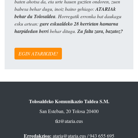
baten ahotsa da, eta urte hauen guztien ondoren, zuen
babesa behar dugu, inoiz baino gehiago:
ATARIAk
behar du Tolosaldea
. Horregatik erronka bat daukagu
esku artean:
gure eskualdeko 28 herrietan hamarna
harpidedun berri
behar ditugu.
Zu falta zara, bazatoz?
EGIN ATARIKIDE!
Tolosaldeko Komunikazio Taldea S.M.
San Esteban, 20 Tolosa 20400
tkt@ataria.eus
Erredakzioa:
ataria@ataria.eus
/ 943 655 695