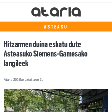
ASTEASU
Hitzarmen duina eskatu dute
Asteasuko Siemens-Gamesako
langileek
Ataria
2026ko uztailaren 7a