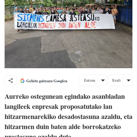
Entzun
Itzuli
Gehitu gaitzazu Googlen
Aurreko ostegunean egindako asanbladan
langileek enpresak proposatutako lan
hitzarmenarekiko desadostasuna azaldu, eta
hitzarmen duin baten alde borrokatzeko
prestasuna azaldu dute.