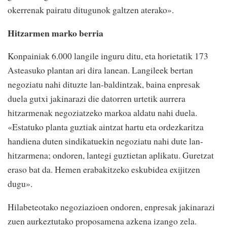
okerrenak pairatu ditugunok galtzen aterako».
Hitzarmen marko berria
Konpainiak 6.000 langile inguru ditu, eta horietatik 173
Asteasuko plantan ari dira lanean. Langileek bertan
negoziatu nahi dituzte lan-baldintzak, baina enpresak
duela gutxi jakinarazi die datorren urtetik aurrera
hitzarmenak negoziatzeko markoa aldatu nahi duela.
«Estatuko planta guztiak aintzat hartu eta ordezkaritza
handiena duten sindikatuekin negoziatu nahi dute lan-
hitzarmena; ondoren, lantegi guztietan aplikatu. Guretzat
eraso bat da. Hemen erabakitzeko eskubidea exijitzen
dugu».
Hilabeteotako negoziazioen ondoren, enpresak jakinarazi
zuen aurkeztutako proposamena azkena izango zela.