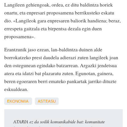
Langileen gehiengoak, ordea, ez ditu baldintza horiek
onartu, eta enpresari proposamena berrikusteko eskatu
dio. «Langileok gara enpresaren baliorik handiena; beraz,
errespeta gaitzala eta birpentsa dezala egin duen
proposamena».
Erantzunik jaso ezean, lan-baldintza duinen alde
borrokatzeko prest daudela adierazi zuten langileek joan
den ostegunean egindako batzarrean. Argazki jendetsua
atera eta idatzi bat plazaratu zuten. Egunotan, gainera,
beren egoeraren berri emateko pankartak jarriko dituzte
eskualdean.
EKONOMIA
ASTEASU
ATARIA ez da soilik komunikabide bat: komunitate