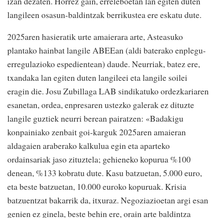
izan dezaten. Horrez gain, erreleboetan lan egiten duten
langileen osasun-baldintzak berrikustea ere eskatu dute.
2025aren hasieratik urte amaierara arte, Asteasuko
plantako hainbat langile ABEEan (aldi baterako enplegu-
erregulazioko espedientean) daude. Neurriak, batez ere,
txandaka lan egiten duten langileei eta langile soilei
eragin die. Josu Zubillaga LAB sindikatuko ordezkariaren
esanetan, ordea, enpresaren ustezko galerak ez dituzte
langile guztiek neurri berean pairatzen: «Badakigu
konpainiako zenbait goi-karguk 2025aren amaieran
aldagaien araberako kalkulua egin eta aparteko
ordainsariak jaso zituztela; gehieneko kopurua %100
denean, %133 kobratu dute. Kasu batzuetan, 5.000 euro,
eta beste batzuetan, 10.000 euroko kopuruak. Krisia
batzuentzat bakarrik da, itxuraz. Negoziazioetan argi esan
genien ez ginela, beste behin ere, orain arte baldintza