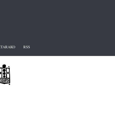
TARAKO
RSS