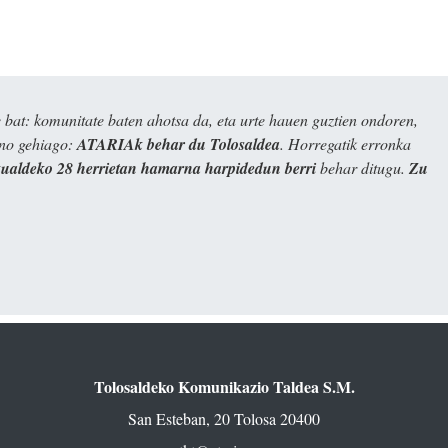
bat: komunitate baten ahotsa da, eta urte hauen guztien ondoren,
ino gehiago:
ATARIAk behar du Tolosaldea
. Horregatik erronka
kualdeko 28 herrietan hamarna harpidedun berri
behar ditugu.
Zu
Tolosaldeko Komunikazio Taldea S.M.
San Esteban, 20 Tolosa 20400