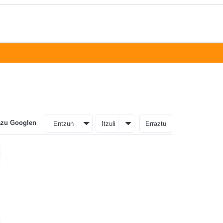
azu Googlen
Entzun
Itzuli
Erraztu