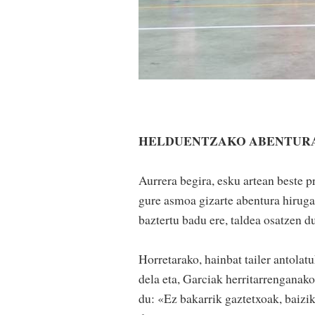
HELDUENTZAKO ABENTUR
Aurrera begira, esku artean beste 
gure asmoa gizarte abentura hiruga
baztertu badu ere, taldea osatzen d
Horretarako, hainbat tailer antolatu
dela eta, Garciak herritarrenganako
du: «Ez bakarrik gaztetxoak, baizi