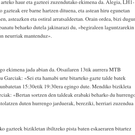
e arteko haur eta gazteei zuzendutako ekimena da. Alegia, LH1-
o gazteak ere barne hartzen dituena, eta astean hiru egunetan
hen, asteazken eta ostiral arratsaldeetan. Orain ordea, bizi dugu
 banatu beharko dutela jakinarazi du, «begiraleen laguntzarekin
sun neurriak mantenduz».
go ekimena jada abian da. Otsailaren 13tik aurrera MTB
u Garciak: «Sei eta hamabi urte bitarteko gazte talde batek
arunbatetan 15:30etik 19:30era egingo dute. Mendiko bizikleta
ciak: «Bertan sortzen den taldeak erabaki beharko du hurreng
ntolatzen duten hurrengo jarduerak, bereziki, herriari zuzendua
ko gazteek bizikletan ibiltzeko pista baten eskaeraren bitartez