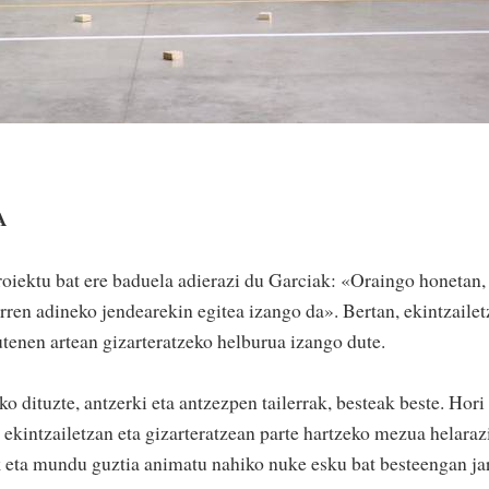
A
proiektu bat ere baduela adierazi du Garciak: «Oraingo honetan,
rren adineko jendearekin egitea izango da». Bertan, ekintzailet
utenen artean gizarteratzeko helburua izango dute.
ko dituzte, antzerki eta antzezpen tailerrak, besteak beste. Hori
 ekintzailetzan eta gizarteratzean parte hartzeko mezua helaraz
k eta mundu guztia animatu nahiko nuke esku bat besteengan jar