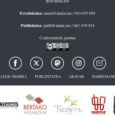
tkt@ataria.eus
Erredakzioa:
ataria@ataria.eus
/ 943 655 695
Publizitatea:
publi@ataria.eus
/ 661 678 818
Codesyntaxek garatua
LEGE OHARRA
PUBLIZITATEA
ARAUAK
HARREMANE