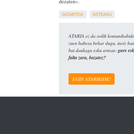
dezaten».
GIZARTEA
ASTEASU
ATARIA ez da soilik komunikabide 
zuen babesa behar dugu, inoiz ba
bat daukagu esku artean:
gure es
falta zara, bazatoz?
EGIN ATARIKIDE!