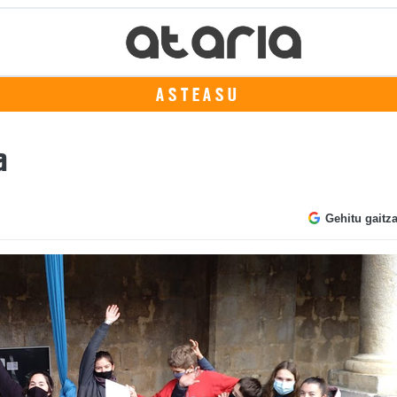
ASTEASU
a
Gehitu gaitz