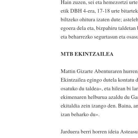
Hain zuzen, sei eta hemezortzi urt
etik DBH 4-era, 17-18 urte bitartek
biltzeko ohitura izaten dute; astele
egoera dela eta, bizpahiru taldetan
eta beharrezko segurtasun eta osa
MTB EKINTZAILEA
Mattin Gizarte Abenturaren hurren
Ekintzailea egingo dutela kontatu d
osatuko du taldea», eta hilean bi l
ekimenaren helburua azaldu du Gar
ekitaldia zein izango den. Baina, a
izan beharko du».
Jarduera berri horren ideia Asteasu