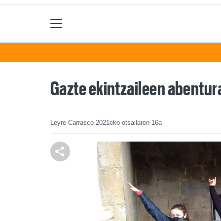
Gazte ekintzaileen abentur
Leyre Carrasco
2021eko otsailaren 16a