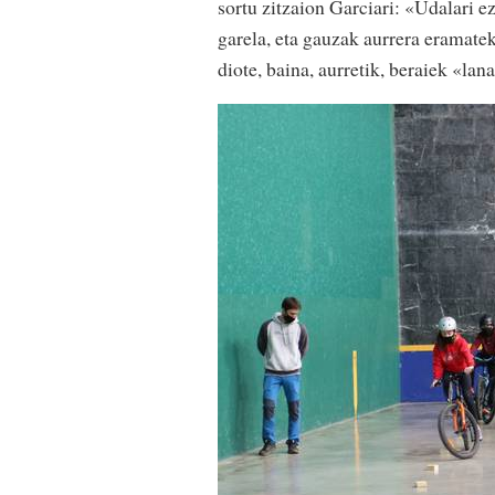
sortu zitzaion Garciari: «Udalari e
garela, eta gauzak aurrera eramate
diote, baina, aurretik, beraiek «lan