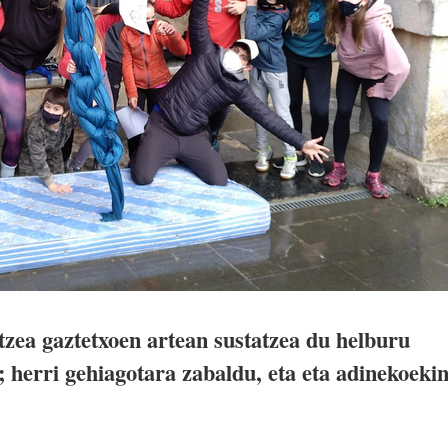
atzea gaztetxoen artean sustatzea du helburu
 herri gehiagotara zabaldu, eta eta adinekoeki