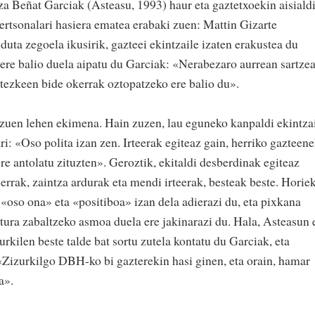
 Beñat Garciak (Asteasu, 1993) haur eta gaztetxoekin aisiald
ertsonalari hasiera ematea erabaki zuen: Mattin Gizarte
duta zegoela ikusirik, gazteei ekintzaile izaten erakustea du
 ere balio duela aipatu du Garciak: «Nerabezaro aurrean sartze
aitezkeen bide okerrak oztopatzeko ere balio du».
zuen lehen ekimena. Hain zuzen, lau eguneko kanpaldi ekintza
i: «Oso polita izan zen. Irteerak egiteaz gain, herriko gazteen
e antolatu zituzten». Geroztik, ekitaldi desberdinak egiteaz
lerrak, zaintza ardurak eta mendi irteerak, besteak beste. Horie
 «oso ona» eta «positiboa» izan dela adierazi du, eta pixkana
ntura zabaltzeko asmoa duela ere jakinarazi du. Hala, Asteasun 
urkilen beste talde bat sortu zutela kontatu du Garciak, eta
 «Zizurkilgo DBH-ko bi gazterekin hasi ginen, eta orain, hamar
a».