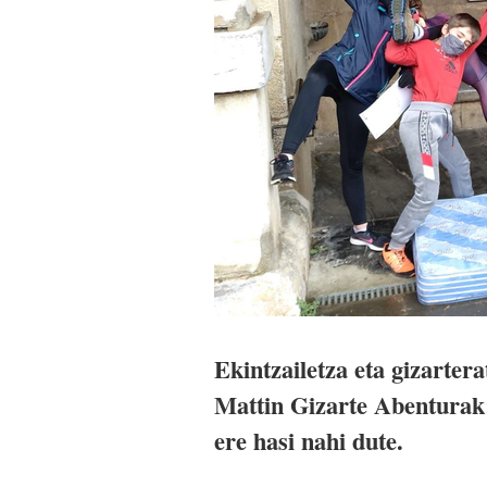
Ekintzailetza eta gizarter
Mattin Gizarte Abenturak;
ere hasi nahi dute.