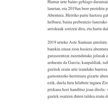
Hamar urte baino gehiago daramatza
lanetan, eta 2019an bere proiektu p
Abentura. Herriko parte hartzea gal
helburu, baina prebentzio lanerako
arriskuak sortzen dira, eta hartu d
2019 urteko Aste Santuan antolatu 
batekin eman zion hasiera abenturar
gurasoentzat zuzendutako jolasak er
arduratu da Garcia; kanpaldiak, tai
guztiek orain arte izandako harrera
gainontzeko herrietara gizarte abe
ezik, duela hiru hilabete inguru Ziz
pixkana hori handituz joan direla:
gaztek osatzen duten taldea eratu d