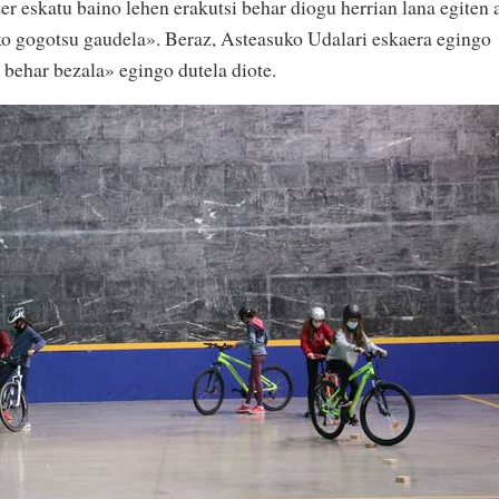
zer eskatu baino lehen erakutsi behar diogu herrian lana egiten 
ko gogotsu gaudela». Beraz, Asteasuko Udalari eskaera egingo
a behar bezala» egingo dutela diote.