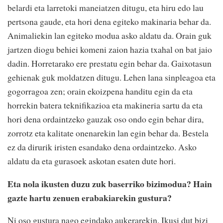
belardi eta larretoki maneiatzen ditugu, eta hiru edo lau
pertsona gaude, eta hori dena egiteko makinaria behar da.
Animaliekin lan egiteko modua asko aldatu da. Orain guk
jartzen diogu behiei komeni zaion hazia txahal on bat jaio
dadin. Horretarako ere prestatu egin behar da. Gaixotasun
gehienak guk moldatzen ditugu. Lehen lana sinpleagoa eta
gogorragoa zen; orain ekoizpena handitu egin da eta
horrekin batera teknifikazioa eta makineria sartu da eta
hori dena ordaintzeko gauzak oso ondo egin behar dira,
zorrotz eta kalitate onenarekin lan egin behar da. Bestela
ez da dirurik iristen esandako dena ordaintzeko. Asko
aldatu da eta gurasoek askotan esaten dute hori.
Eta nola ikusten duzu zuk baserriko bizimodua? Hain
gazte hartu zenuen erabakiarekin gustura?
Ni oso gustura nago egindako aukerarekin. Ikusi dut bizi