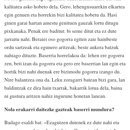
kalitatea asko hobeto dela. Gero, lehengusuarekin elkartea
egin genuen eta horrekin bizi kalitatea hobetu da. Hasi
ginen garai hartan amestu genituen gauzak lortu ditugu
pixkanaka. Penak ere baditut: bi seme ditut eta ez dute
jarraitu nahi. Beraiei oso gogorra egiten zaie hainbeste
ordu sartzeak eta egunero aritzeak; beste aukera batzuk
nahiago dituzte. Baserria horrelakoa da: lehen ere gogorra
zen, beti izan da gogorra eta gero ere baserrian lan egin eta
hortik bizi nahi duenak ere bizimodu gogorra izango du.
Nire balantzea ona da. Leku zoragarri batean bizi gara, lan
baldintzak ez dira hain txarrak, bakarrik lotua dela, baina
ni gustura aritzen nahiz ingurune honetan lanean.
Nola erakarri daitezke gazteak baserri mundura?
Badago esaldi bat: «Ezagutzen dutenek ez dute nahi eta