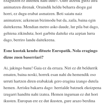
ezagutzen ez dutenek nahi dute». Gure atzetik gutxi dira
animatzen direnak. Oraindik heldu beharra diogu gai
horri, ez dugu erabat asmatzen. Beti saiatu naiz
animatzen; azkenean bizimodu bat da, zaila, baina egin
daitekeena. Mendian metro asko daude, lur pila bat dago,
gehiena zikinduta; hori garbitu daiteke eta azpian lurra
dago, berriro landu daitekeena.
Esne kuotak kendu dituzte Europatik. Nola eragingo
dizue zuen baserriari?
Ai, jakingo banu! Gaia ez da erraza. Niri ez dit beldurrik
ematen, baina noski, horrek esan nahi du hemendik oso
urruti hartzen diren erabakiak gero eragina izango dutela
hemen. Arrisku bakarra dago: herrialde batzuek ekoizpena
izugarri handitu nahi izatea. Hemen inguruan ez dut hori
ikusten. Europan ere ez dut ikusten, gure arazo berdina