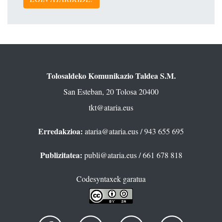
Tolosaldeko Komunikazio Taldea S.M.
San Esteban, 20 Tolosa 20400
tkt@ataria.eus
Erredakzioa:
ataria@ataria.eus
/ 943 655 695
Publizitatea:
publi@ataria.eus
/ 661 678 818
Codesyntaxek garatua