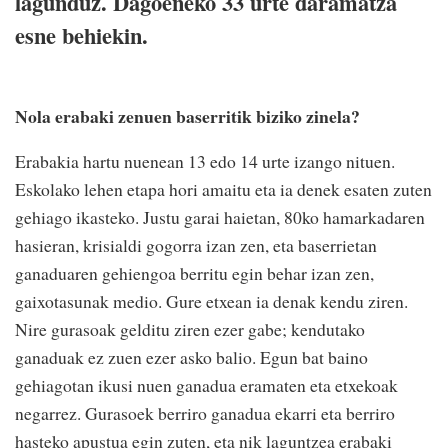
lagunduz. Dagoeneko 33 urte daramatza
esne behiekin.
Nola erabaki zenuen baserritik biziko zinela?
Erabakia hartu nuenean 13 edo 14 urte izango nituen.
Eskolako lehen etapa hori amaitu eta ia denek esaten zuten
gehiago ikasteko. Justu garai haietan, 80ko hamarkadaren
hasieran, krisialdi gogorra izan zen, eta baserrietan
ganaduaren gehiengoa berritu egin behar izan zen,
gaixotasunak medio. Gure etxean ia denak kendu ziren.
Nire gurasoak gelditu ziren ezer gabe; kendutako
ganaduak ez zuen ezer asko balio. Egun bat baino
gehiagotan ikusi nuen ganadua eramaten eta etxekoak
negarrez. Gurasoek berriro ganadua ekarri eta berriro
hasteko apustua egin zuten, eta nik laguntzea erabaki