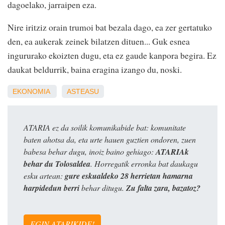
dagoelako, jarraipen eza.
Nire iritziz orain trumoi bat bezala dago, ea zer gertatuko
den, ea aukerak zeinek bilatzen dituen... Guk esnea
ingururako ekoizten dugu, eta ez gaude kanpora begira. Ez
daukat beldurrik, baina eragina izango du, noski.
EKONOMIA
ASTEASU
ATARIA ez da soilik komunikabide bat: komunitate
baten ahotsa da, eta urte hauen guztien ondoren, zuen
babesa behar dugu, inoiz baino gehiago:
ATARIAk
behar du Tolosaldea
. Horregatik erronka bat daukagu
esku artean:
gure eskualdeko 28 herrietan hamarna
harpidedun berri
behar ditugu.
Zu falta zara, bazatoz?
EGIN ATARIKIDE!