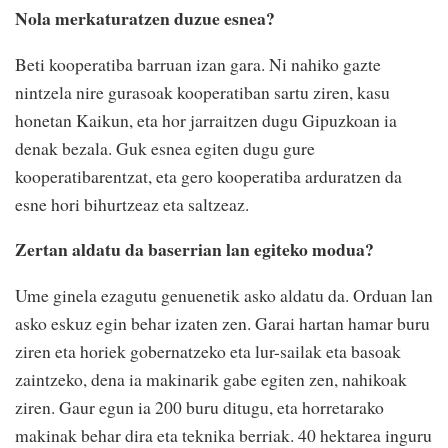
Nola merkaturatzen duzue esnea?
Beti kooperatiba barruan izan gara. Ni nahiko gazte
nintzela nire gurasoak kooperatiban sartu ziren, kasu
honetan Kaikun, eta hor jarraitzen dugu Gipuzkoan ia
denak bezala. Guk esnea egiten dugu gure
kooperatibarentzat, eta gero kooperatiba arduratzen da
esne hori bihurtzeaz eta saltzeaz.
Zertan aldatu da baserrian lan egiteko modua?
Ume ginela ezagutu genuenetik asko aldatu da. Orduan lan
asko eskuz egin behar izaten zen. Garai hartan hamar buru
ziren eta horiek gobernatzeko eta lur-sailak eta basoak
zaintzeko, dena ia makinarik gabe egiten zen, nahikoak
ziren. Gaur egun ia 200 buru ditugu, eta horretarako
makinak behar dira eta teknika berriak. 40 hektarea inguru