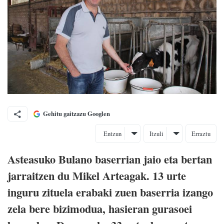
Gehitu gaitzazu Googlen
Entzun
Itzuli
Erraztu
Asteasuko Bulano baserrian jaio eta bertan
jarraitzen du Mikel Arteagak. 13 urte
inguru zituela erabaki zuen baserria izango
zela bere bizimodua, hasieran gurasoei