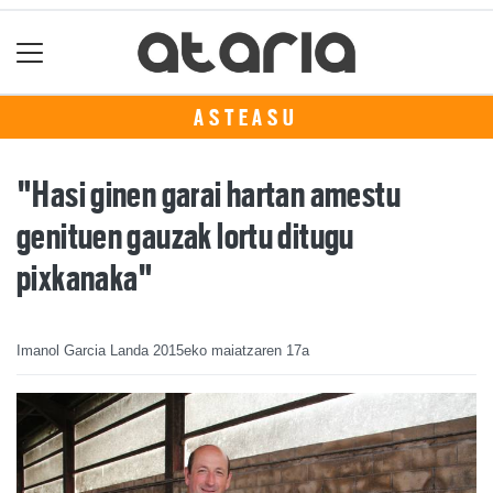
ASTEASU
"Hasi ginen garai hartan amestu
genituen gauzak lortu ditugu
pixkanaka"
Imanol Garcia Landa
2015eko maiatzaren 17a