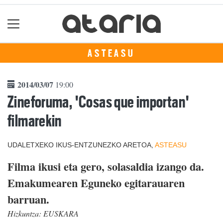
ASTEASU
2014/03/07
19:00
Zineforuma, 'Cosas que importan'
filmarekin
UDALETXEKO IKUS-ENTZUNEZKO ARETOA,
ASTEASU
Filma ikusi eta gero, solasaldia izango da.
Emakumearen Eguneko egitarauaren
barruan.
Hizkuntza:
EUSKARA