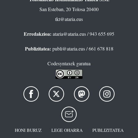
San Esteban, 20 Tolosa 20400
tkt@ataria.eus
Erredakzioa:
ataria@ataria.eus
/ 943 655 695
Publizitatea:
publi@ataria.eus
/ 661 678 818
Codesyntaxek garatua
HONI BURUZ
LEGE OHARRA
PUBLIZITATEA