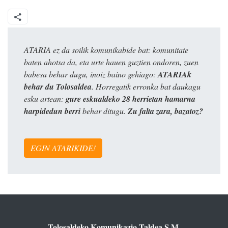
ATARIA ez da soilik komunikabide bat: komunitate
baten ahotsa da, eta urte hauen guztien ondoren, zuen
babesa behar dugu, inoiz baino gehiago:
ATARIAk
behar du Tolosaldea
. Horregatik erronka bat daukagu
esku artean:
gure eskualdeko 28 herrietan hamarna
harpidedun berri
behar ditugu.
Zu falta zara, bazatoz?
EGIN ATARIKIDE!
Tolosaldeko Komunikazio Taldea S.M.