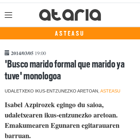
ASTEASU
2014/03/05
19:00
'Busco marido formal que marido ya
tuve' monologoa
UDALETXEKO IKUS-ENTZUNEZKO ARETOAN,
ASTEASU
Isabel Azpirozek egingo du saioa,
udaletxearen ikus-entzunezko aretoan.
Emakumearen Egunaren egitarauaren
barruan.