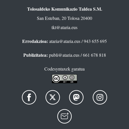
Tolosaldeko Komunikazio Taldea S.M.
San Esteban, 20 Tolosa 20400
tkt@ataria.eus
Erredakzioa:
ataria@ataria.eus
/ 943 655 695
Publizitatea:
publi@ataria.eus
/ 661 678 818
Codesyntaxek garatua