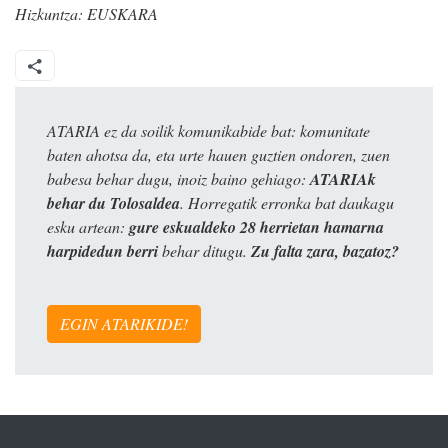
Hizkuntza:
EUSKARA
ATARIA ez da soilik komunikabide bat: komunitate
baten ahotsa da, eta urte hauen guztien ondoren, zuen
babesa behar dugu, inoiz baino gehiago:
ATARIAk
behar du Tolosaldea
. Horregatik erronka bat daukagu
esku artean:
gure eskualdeko 28 herrietan hamarna
harpidedun berri
behar ditugu.
Zu falta zara, bazatoz?
EGIN ATARIKIDE!