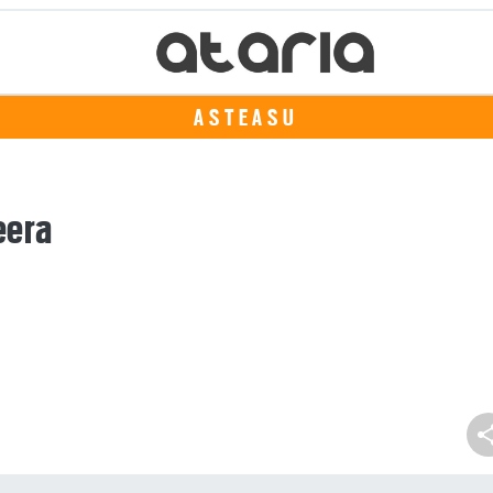
ASTEASU
eera