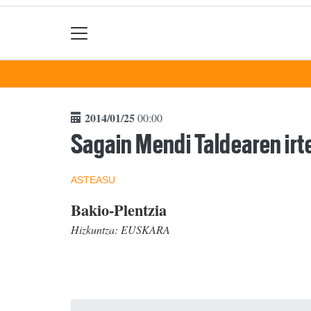
2014/01/25
00:00
Sagain Mendi Taldearen irt
ASTEASU
Bakio-Plentzia
Hizkuntza:
EUSKARA