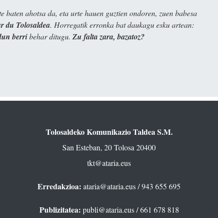
e baten ahotsa da, eta urte hauen guztien ondoren, zuen babesa
 du Tolosaldea
. Horregatik erronka bat daukagu esku artean:
dun berri
behar ditugu.
Zu falta zara, bazatoz?
Tolosaldeko Komunikazio Taldea S.M.
San Esteban, 20 Tolosa 20400
tkt@ataria.eus
Erredakzioa:
ataria@ataria.eus
/ 943 655 695
Publizitatea:
publi@ataria.eus
/ 661 678 818