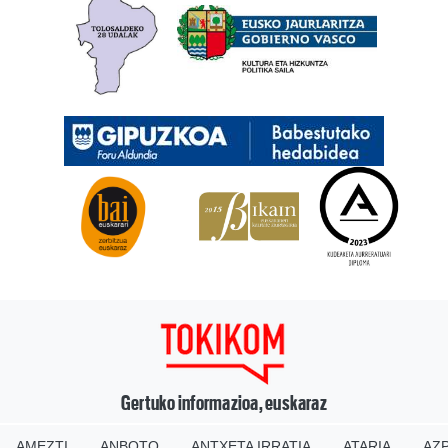
Gertuko informazioa, euskaraz
AMEZTI
ANBOTO
ANTXETA IRRATIA
ATARIA
AZP