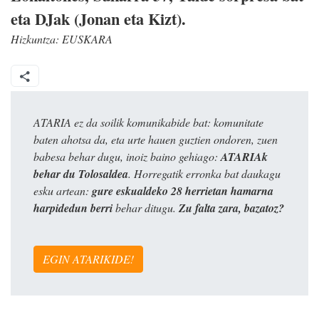
eta DJak (Jonan eta Kizt).
Hizkuntza:
EUSKARA
ATARIA ez da soilik komunikabide bat: komunitate
baten ahotsa da, eta urte hauen guztien ondoren, zuen
babesa behar dugu, inoiz baino gehiago:
ATARIAk
behar du Tolosaldea
. Horregatik erronka bat daukagu
esku artean:
gure eskualdeko 28 herrietan hamarna
harpidedun berri
behar ditugu.
Zu falta zara, bazatoz?
EGIN ATARIKIDE!