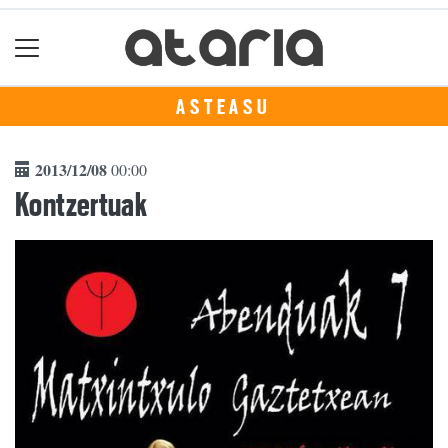
ASTEASU
2013/12/08
00:00
Kontzertuak