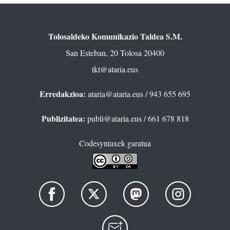
Tolosaldeko Komunikazio Taldea S.M.
San Esteban, 20 Tolosa 20400
tkt@ataria.eus
Erredakzioa:
ataria@ataria.eus
/ 943 655 695
Publizitatea:
publi@ataria.eus
/ 661 678 818
Codesyntaxek garatua