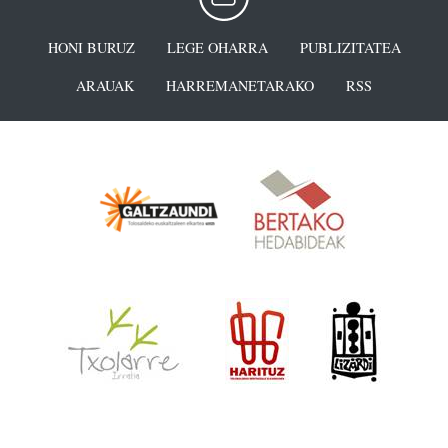
HONI BURUZ
LEGE OHARRA
PUBLIZITATEA
ARAUAK
HARREMANETARAKO
RSS