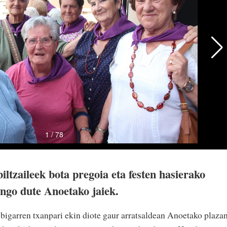
iltzaileek bota pregoia eta festen hasierako
ungo dute Anoetako jaiek.
bigarren txanpari ekin diote gaur arratsaldean Anoetako plazan