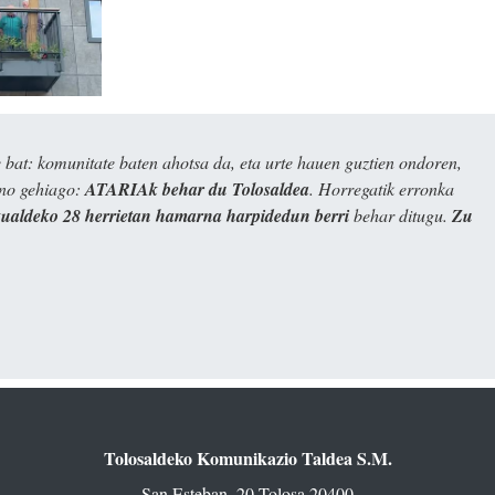
bat: komunitate baten ahotsa da, eta urte hauen guztien ondoren,
ino gehiago:
ATARIAk behar du Tolosaldea
. Horregatik erronka
kualdeko 28 herrietan hamarna harpidedun berri
behar ditugu.
Zu
Tolosaldeko Komunikazio Taldea S.M.
San Esteban, 20 Tolosa 20400