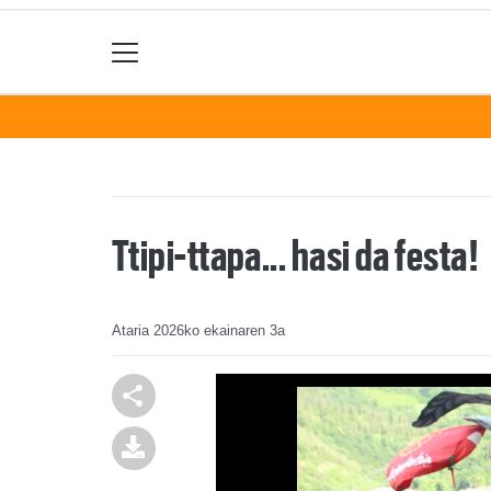
Ttipi-ttapa... hasi da festa!
Ataria
2026ko ekainaren 3a