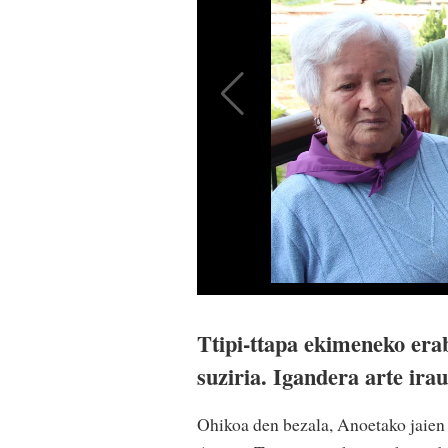
Ttipi-ttapa ekimeneko erab
suziria. Igandera arte ira
Ohikoa den bezala, Anoetako jaien 