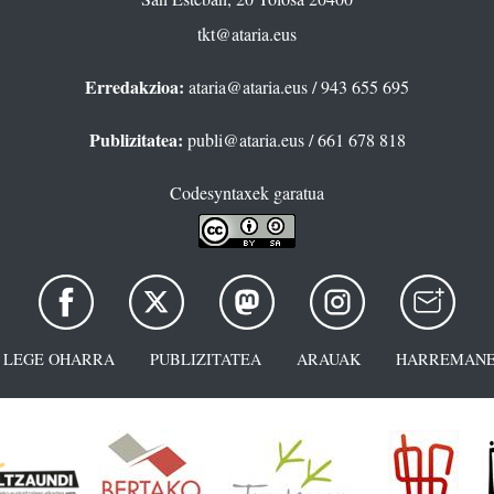
tkt@ataria.eus
Erredakzioa:
ataria@ataria.eus
/ 943 655 695
Publizitatea:
publi@ataria.eus
/ 661 678 818
Codesyntaxek garatua
LEGE OHARRA
PUBLIZITATEA
ARAUAK
HARREMANE