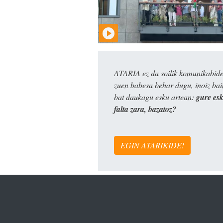
ATARIA ez da soilik komunikabide 
zuen babesa behar dugu, inoiz ba
bat daukagu esku artean:
gure es
falta zara, bazatoz?
EGIN ATARIKIDE!