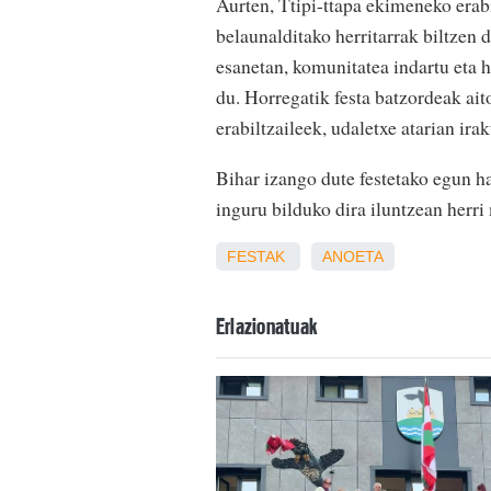
Aurten, Ttipi-ttapa ekimeneko erab
belaunalditako herritarrak biltzen d
esanetan, komunitatea indartu eta 
du. Horregatik festa batzordeak aito
erabiltzaileek, udaletxe atarian ira
Bihar izango dute festetako egun 
inguru bilduko dira iluntzean herr
FESTAK
ANOETA
Erlazionatuak