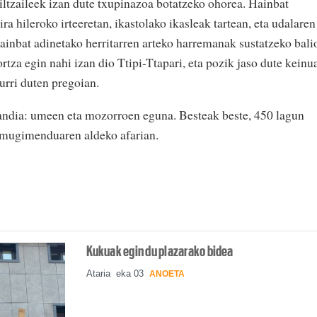
iltzaileek izan dute txupinazoa botatzeko ohorea. Hainbat
ira hileroko irteeretan, ikastolako ikasleak tartean, eta udalaren
hainbat adinetako herritarren arteko harremanak sustatzeko bali
rtza egin nahi izan dio Ttipi-Ttapari, eta pozik jaso dute keinu
kurri duten pregoian.
handia: umeen eta mozorroen eguna. Besteak beste, 450 lagun
i mugimenduaren aldeko afarian.
Kukuak egin du plazarako bidea
Ataria
eka 03
ANOETA