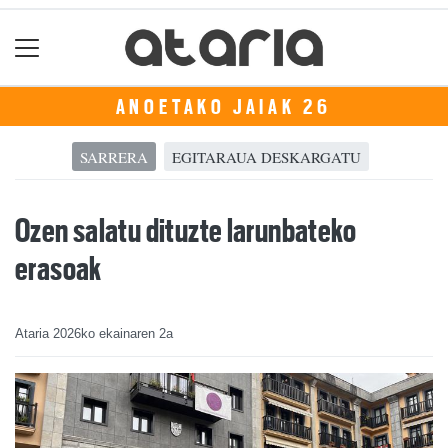
ANOETAKO JAIAK 26
SARRERA
EGITARAUA DESKARGATU
Ozen salatu dituzte larunbateko
erasoak
Ataria
2026ko ekainaren 2a