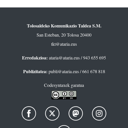
Tolosaldeko Komunikazio Taldea S.M.
San Esteban, 20 Tolosa 20400
tkt@ataria.eus
Erredakzioa:
ataria@ataria.eus
/ 943 655 695
Publizitatea:
publi@ataria.eus
/ 661 678 818
Codesyntaxek garatua