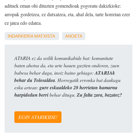
adituek eman ohi dituzten gomendioak gogoratu dakizkioke:
arropak gordetzea, ez dutxatzea, eta, ahal dela, tarte horretan ezer
ez jatea edo edatea.
INDARKERIA MATXISTA
ANOETA
ATARIA ez da soilik komunikabide bat: komunitate
baten ahotsa da, eta urte hauen guztien ondoren, zuen
babesa behar dugu, inoiz baino gehiago:
ATARIAk
behar du Tolosaldea
. Horregatik erronka bat daukagu
esku artean:
gure eskualdeko 28 herrietan hamarna
harpidedun berri
behar ditugu.
Zu falta zara, bazatoz?
EGIN ATARIKIDE!