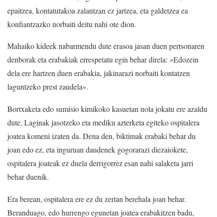
epaitzea, kontatutakoa zalantzan ez jartzea, eta galdetzea ea
konfiantzazko norbaiti deitu nahi ote dion.
Mahaiko kideek nabarmendu dute erasoa jasan duen pertsonaren
denborak eta erabakiak errespetatu egin behar direla: «Edozein
dela ere hartzen duen erabakia, jakinarazi norbaiti kontatzen
laguntzeko prest zaudela».
Bortxaketa edo sumisio kimikoko kasuetan nola jokatu ere azaldu
dute. Laginak jasotzeko eta mediku azterketa egiteko ospitalera
joatea komeni izaten da. Dena den, biktimak erabaki behar du
joan edo ez, eta inguruan daudenek gogorarazi diezaiokete,
ospitalera joateak ez duela derrigorrez esan nahi salaketa jarri
behar duenik.
Era berean, ospitalera ere ez du zertan berehala joan behar.
Beranduago, edo hurrengo egunetan joatea erabakitzen badu,