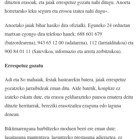
dituzten erasoak, eta jaiak errespetuz gozatu nahi ditugu. Anoeta
horretarako leku seguru eta erosoa izatea nahi dugu».
Anoetako jaiak bihar hasiko dira ofizialki. Eguneko 24 orduetan
martxan egongo dira telefono hauek: 688 601 679
(batzordearena), 943 65 12 00 (udalarena), 112 (larrialditakoa) eta
900 84 01 11 (Satevikoa, informazio eta arreta zerbitzukoa).
Errespetuz gozatu
Adi eta So mahaiak, festak hastearekin batera, jaiak errespetuz
gozatzeko jarraibideak eman ditu. Alde batetik, konplize ez
izateko eskatu dute, eta erasoa geldiarazteko pausoa ematera deitu
dituzte herritarrak, bereziki erasotzailea ezaguna edo laguna
denean.
Biktimarengana hurbiltzeko moduen berri ere eman dute:
lasaitasuna mantentzea, laguntzeko prestasuna adieraztea, ez