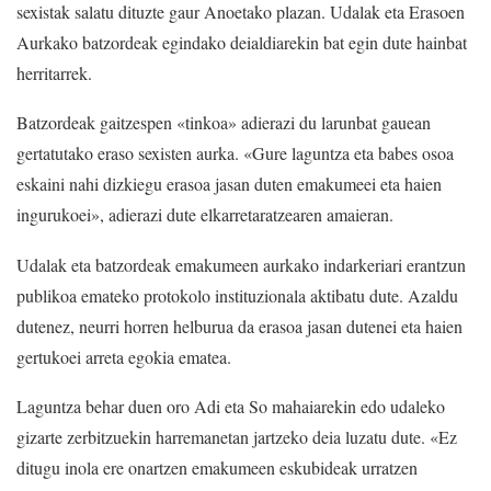
sexistak salatu dituzte gaur Anoetako plazan. Udalak eta Erasoen
Aurkako batzordeak egindako deialdiarekin bat egin dute hainbat
herritarrek.
Batzordeak gaitzespen «tinkoa» adierazi du larunbat gauean
gertatutako eraso sexisten aurka. «Gure laguntza eta babes osoa
eskaini nahi dizkiegu erasoa jasan duten emakumeei eta haien
ingurukoei», adierazi dute elkarretaratzearen amaieran.
Udalak eta batzordeak emakumeen aurkako indarkeriari erantzun
publikoa emateko protokolo instituzionala aktibatu dute. Azaldu
dutenez, neurri horren helburua da erasoa jasan dutenei eta haien
gertukoei arreta egokia ematea.
Laguntza behar duen oro Adi eta So mahaiarekin edo udaleko
gizarte zerbitzuekin harremanetan jartzeko deia luzatu dute. «Ez
ditugu inola ere onartzen emakumeen eskubideak urratzen