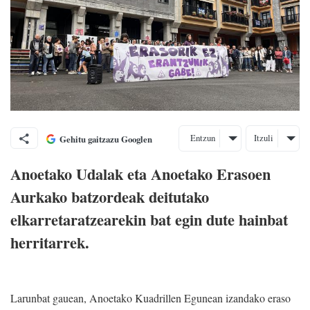
Entzun
Itzuli
Gehitu gaitzazu Googlen
Anoetako Udalak eta Anoetako Erasoen
Aurkako batzordeak deitutako
elkarretaratzearekin bat egin dute hainbat
herritarrek.
Larunbat gauean, Anoetako Kuadrillen Egunean izandako eraso