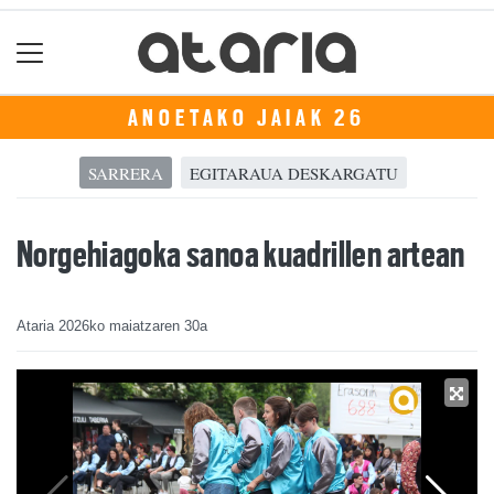
ANOETAKO JAIAK 26
SARRERA
EGITARAUA DESKARGATU
Norgehiagoka sanoa kuadrillen artean
Ataria
2026ko maiatzaren 30a