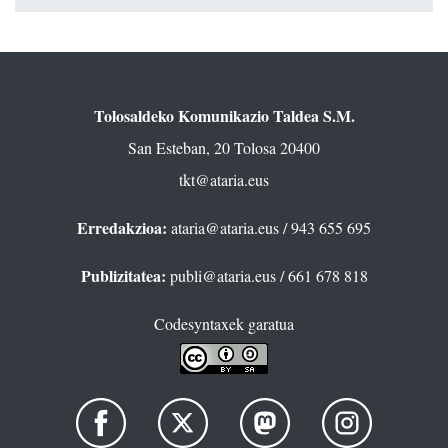
Tolosaldeko Komunikazio Taldea S.M.
San Esteban, 20 Tolosa 20400
tkt@ataria.eus
Erredakzioa:
ataria@ataria.eus
/ 943 655 695
Publizitatea:
publi@ataria.eus
/ 661 678 818
Codesyntaxek garatua