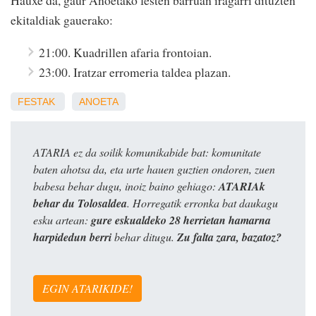
Hauxe da, gaur Anoetako festen barruan iragarri dituzten
ekitaldiak gauerako:
21:00. Kuadrillen afaria frontoian.
23:00. Iratzar erromeria taldea plazan.
FESTAK
ANOETA
ATARIA ez da soilik komunikabide bat: komunitate
baten ahotsa da, eta urte hauen guztien ondoren, zuen
babesa behar dugu, inoiz baino gehiago:
ATARIAk
behar du Tolosaldea
. Horregatik erronka bat daukagu
esku artean:
gure eskualdeko 28 herrietan hamarna
harpidedun berri
behar ditugu.
Zu falta zara, bazatoz?
EGIN ATARIKIDE!