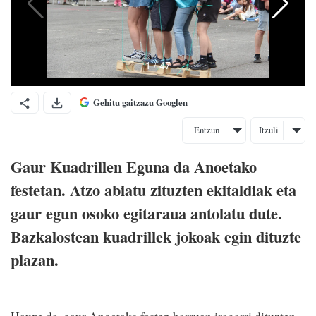
Gehitu gaitzazu Googlen
Entzun
Itzuli
Gaur Kuadrillen Eguna da Anoetako
festetan. Atzo abiatu zituzten ekitaldiak eta
gaur egun osoko egitaraua antolatu dute.
Bazkalostean kuadrillek jokoak egin dituzte
plazan.