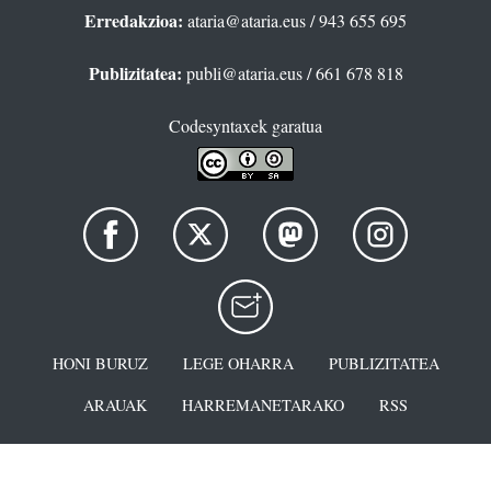
Erredakzioa:
ataria@ataria.eus
/ 943 655 695
Publizitatea:
publi@ataria.eus
/ 661 678 818
Codesyntaxek garatua
HONI BURUZ
LEGE OHARRA
PUBLIZITATEA
ARAUAK
HARREMANETARAKO
RSS