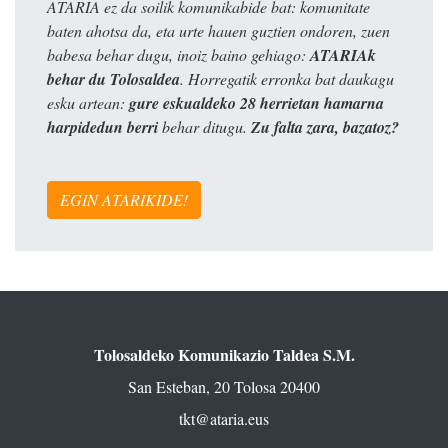
ATARIA ez da soilik komunikabide bat: komunitate
baten ahotsa da, eta urte hauen guztien ondoren, zuen
babesa behar dugu, inoiz baino gehiago:
ATARIAk
behar du Tolosaldea
. Horregatik erronka bat daukagu
esku artean:
gure eskualdeko 28 herrietan hamarna
harpidedun berri
behar ditugu.
Zu falta zara, bazatoz?
EGIN ATARIKIDE!
Tolosaldeko Komunikazio Taldea S.M.
San Esteban, 20 Tolosa 20400
tkt@ataria.eus