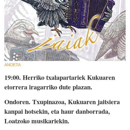
ANOETA
19:00.
Herriko txalapartariek Kukuaren
etorrera iragarriko dute plazan.
Ondoren.
Txupinazoa, Kukuaren jaitsiera
kanpai hotsekin, eta haur danborrada,
Loatzoko musikariekin.