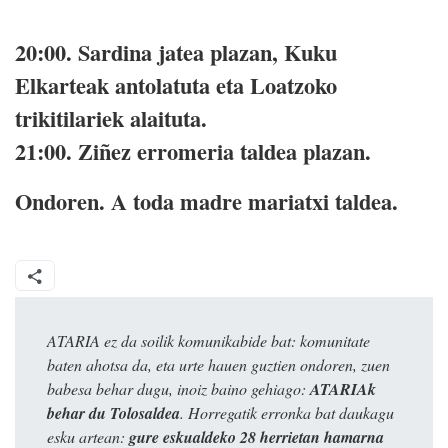
20:00.
Sardina jatea plazan, Kuku
Elkarteak antolatuta eta Loatzoko
trikitilariek alaituta.
21:00.
Ziñez erromeria taldea plazan.
Ondoren.
A toda madre mariatxi taldea.
ATARIA ez da soilik komunikabide bat: komunitate
baten ahotsa da, eta urte hauen guztien ondoren, zuen
babesa behar dugu, inoiz baino gehiago:
ATARIAk
behar du Tolosaldea
. Horregatik erronka bat daukagu
esku artean:
gure eskualdeko 28 herrietan hamarna