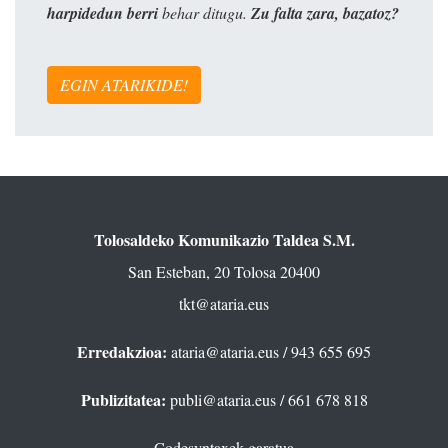
harpidedun berri
behar ditugu.
Zu falta zara, bazatoz?
EGIN ATARIKIDE!
Tolosaldeko Komunikazio Taldea S.M.
San Esteban, 20 Tolosa 20400
tkt@ataria.eus
Erredakzioa:
ataria@ataria.eus
/ 943 655 695
Publizitatea:
publi@ataria.eus
/ 661 678 818
Codesyntaxek garatua