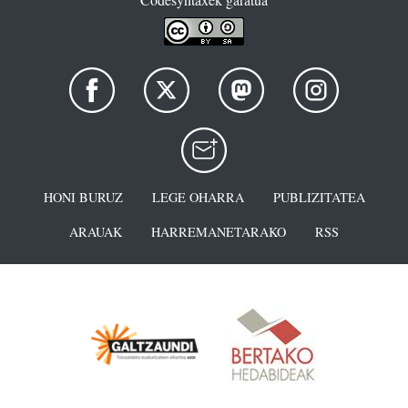
HONI BURUZ
LEGE OHARRA
PUBLIZITATEA
ARAUAK
HARREMANETARAKO
RSS