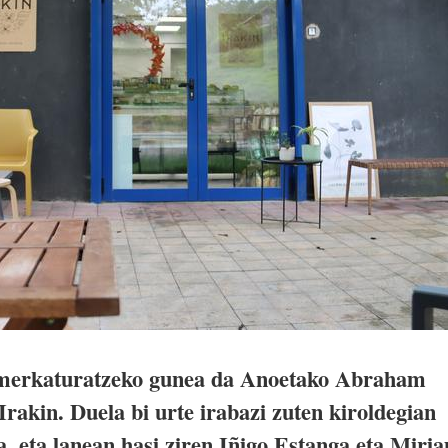
a merkaturatzeko gunea da Anoetako Abraham
rakin. Duela bi urte irabazi zuten kiroldegian
a, eta lanean hasi ziren Iñigo Estanga eta Miri