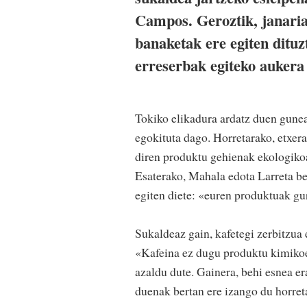
Campos. Geroztik, janaria 
banaketak ere egiten dituz
erreserbak egiteko aukera 
Tokiko elikadura ardatz duen gunea
egokituta dago. Horretarako, etxera
diren produktu gehienak ekologikoa
Esaterako, Mahala edota Larreta be
egiten diete: «euren produktuak gur
Sukaldeaz gain, kafetegi zerbitzua e
«Kafeina ez dugu produktu kimikoek
azaldu dute. Gainera, behi esnea e
duenak bertan ere izango du horreta