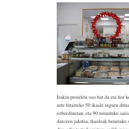
Irakin proiektu oso bat da eta hor 
urte bitarteko 50 ikasle inguru ditu
ezberdinetan, eta 90 minutuko saio
datozen jakitea, ikasleak benetako 
dira adin tarte horretara soilik mug