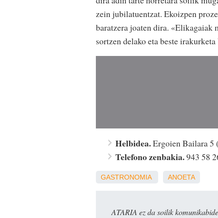
zein jubilatuentzat. Ekoizpen proze
baratzera joaten dira. «Elikagaiak
sortzen delako eta beste irakurketa
Helbidea.
Ergoien Bailara 5 
Telefono zenbakia.
943 58 2
GASTRONOMIA
ANOETA
ATARIA ez da soilik komunikabide 