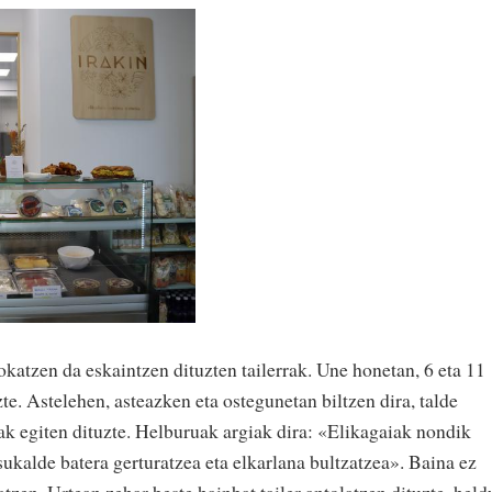
kokatzen da eskaintzen dituzten tailerrak. Une honetan, 6 eta 11
zte. Astelehen, asteazken eta ostegunetan biltzen dira, talde
ak egiten dituzte. Helburuak argiak dira: «Elikagaiak nondik
sukalde batera gerturatzea eta elkarlana bultzatzea». Baina ez
atzen. Urtean zehar beste hainbat tailer antolatzen dituzte, held