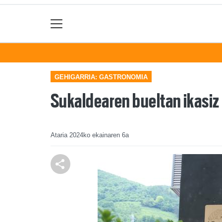
GEHIGARRIA: GASTRONOMIA
Sukaldearen bueltan ikasiz
Ataria
2024ko ekainaren 6a