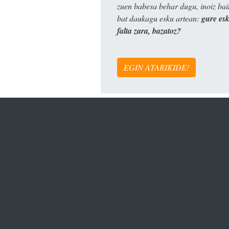
zuen babesa behar dugu, inoiz ba
bat daukagu esku artean:
gure es
falta zara, bazatoz?
EGIN ATARIKIDE!