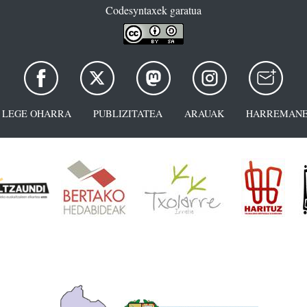
Codesyntaxek garatua
LEGE OHARRA
PUBLIZITATEA
ARAUAK
HARREMANE