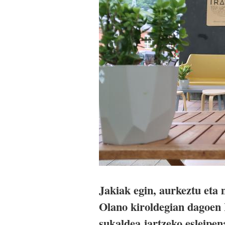
Jakiak egin, aurkeztu et
Olano kiroldegian dagoen I
sukaldea jartzeko esleipen