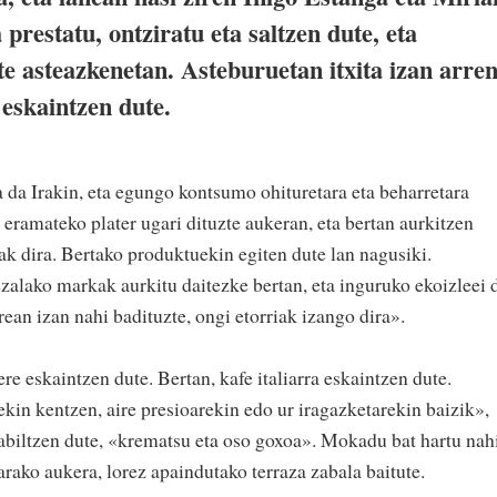
prestatu, ontziratu eta saltzen dute, eta
te asteazkenetan. Asteburuetan itxita izan arren
eskaintzen dute.
 da Irakin, eta egungo kontsumo ohituretara eta beharretara
 eramateko plater ugari dituzte aukeran, eta bertan aurkitzen
k dira. Bertako produktuekin egiten dute lan nagusiki.
zalako markak aurkitu daitezke bertan, eta inguruko ekoizleei 
ean izan nahi badituzte, ongi etorriak izango dira».
re eskaintzen dute. Bertan, kafe italiarra eskaintzen dute.
in kentzen, aire presioarekin edo ur iragazketarekin baizik»,
rabiltzen dute, «krematsu eta oso goxoa». Mokadu bat hartu nah
rako aukera, lorez apaindutako terraza zabala baitute.