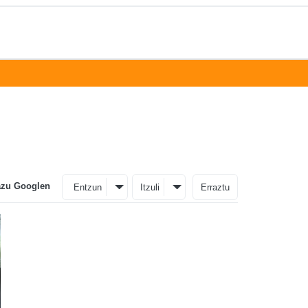
azu Googlen
Entzun
Itzuli
Erraztu