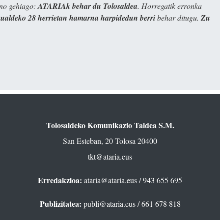
ino gehiago:
ATARIAk behar du Tolosaldea
. Horregatik erronka
kualdeko 28 herrietan hamarna harpidedun berri
behar ditugu.
Zu
Tolosaldeko Komunikazio Taldea S.M.
San Esteban, 20 Tolosa 20400
tkt@ataria.eus
Erredakzioa:
ataria@ataria.eus
/ 943 655 695
Publizitatea:
publi@ataria.eus
/ 661 678 818