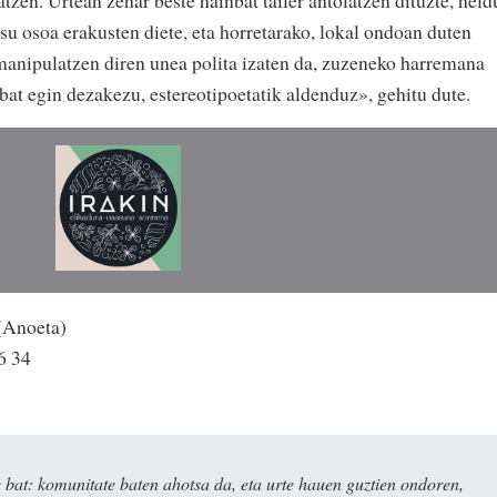
su osoa erakusten diete, eta horretarako, lokal ondoan duten
 manipulatzen diren unea polita izaten da, zuzeneko harremana
 bat egin dezakezu, estereotipoetatik aldenduz», gehitu dute.
(Anoeta)
6 34
bat: komunitate baten ahotsa da, eta urte hauen guztien ondoren,