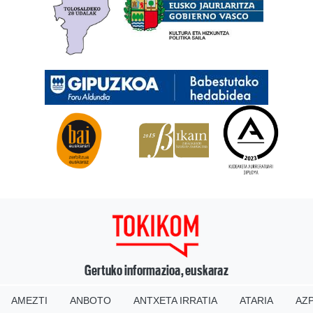
Gertuko informazioa, euskaraz
AMEZTI
ANBOTO
ANTXETA IRRATIA
ATARIA
AZP