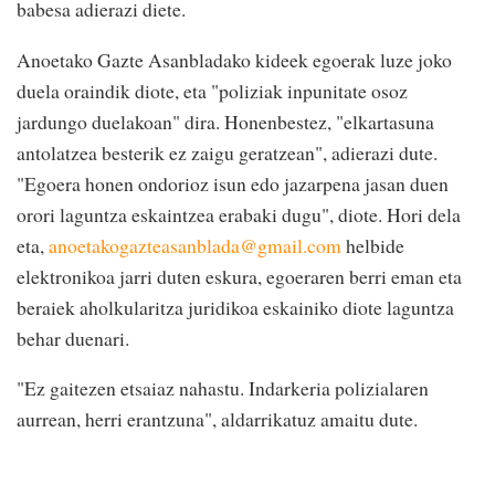
babesa adierazi diete.
Anoetako Gazte Asanbladako kideek egoerak luze joko
duela oraindik diote, eta "poliziak inpunitate osoz
jardungo duelakoan" dira. Honenbestez, "elkartasuna
antolatzea besterik ez zaigu geratzean", adierazi dute.
"Egoera honen ondorioz isun edo jazarpena jasan duen
orori laguntza eskaintzea erabaki dugu", diote. Hori dela
eta,
anoetakogazteasanblada@gmail.com
helbide
elektronikoa jarri duten eskura, egoeraren berri eman eta
beraiek aholkularitza juridikoa eskainiko diote laguntza
behar duenari.
"Ez gaitezen etsaiaz nahastu. Indarkeria polizialaren
aurrean, herri erantzuna", aldarrikatuz amaitu dute.