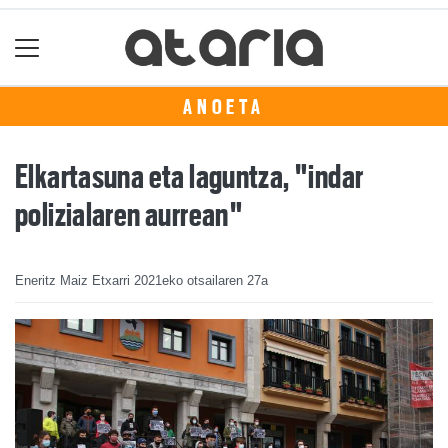
ANOETA
Elkartasuna eta laguntza, "indar
polizialaren aurrean"
Eneritz Maiz Etxarri
2021eko otsailaren 27a