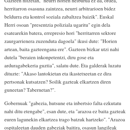
Gazteen hitzetan, "neurri horien helburua ez da, ordea,
herritarron osasuna zaintzea, neurri arbitrarioen bidez
beldurra eta kontrol soziala zabaltzea baizik". Euskal
Herri osoan "presentzia poliziala ugaritu" egin dela
esatearekin batera, errepresio hori "herritarren sektore
zaurgarrienera zuzenduta dagoela" ikusi dute: "Horien
artean, baita gazteengana ere". Gazteen bizkar utzi nahi
dutela "beraien inkonpetentzi, diru gose eta
arduragabekeria guztia", salatu dute. Eta galderak luzatu
dituzte: "Akaso lantokietan eta ikastetxeetan ez dira
pertsonak kutsatzen? Soilik gazteak elkartzen diren
guneetan? Tabernetan?".
Gobernuak "gabezia, hutsune eta inbertsio falta ezkutatu
nahi ditu etengabe", esan dute, eta "arazoa ez baita gazteak
euren lagunekin elkartzea trago batzuk hartzeko". "Arazoa
ospitaleetan dauden gabeziak baitira, osasun langileak