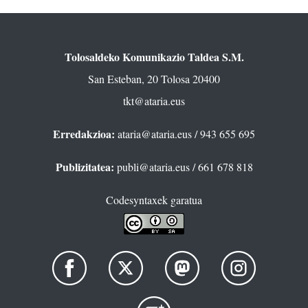
Tolosaldeko Komunikazio Taldea S.M.
San Esteban, 20 Tolosa 20400
tkt@ataria.eus
Erredakzioa:
ataria@ataria.eus
/ 943 655 695
Publizitatea:
publi@ataria.eus
/ 661 678 818
Codesyntaxek garatua