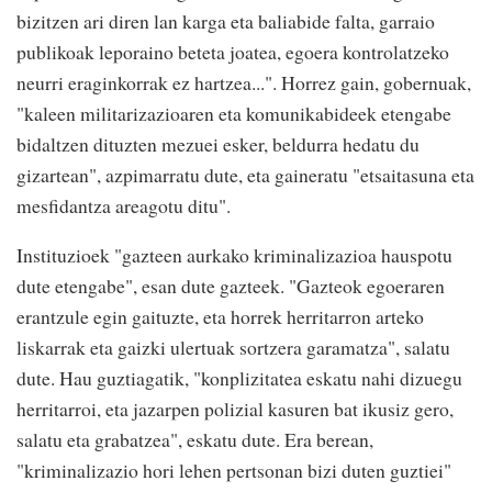
bizitzen ari diren lan karga eta baliabide falta, garraio
publikoak leporaino beteta joatea, egoera kontrolatzeko
neurri eraginkorrak ez hartzea...". Horrez gain, gobernuak,
"kaleen militarizazioaren eta komunikabideek etengabe
bidaltzen dituzten mezuei esker, beldurra hedatu du
gizartean", azpimarratu dute, eta gaineratu "etsaitasuna eta
mesfidantza areagotu ditu".
Instituzioek "gazteen aurkako kriminalizazioa hauspotu
dute etengabe", esan dute gazteek. "Gazteok egoeraren
erantzule egin gaituzte, eta horrek herritarron arteko
liskarrak eta gaizki ulertuak sortzera garamatza", salatu
dute. Hau guztiagatik, "konplizitatea eskatu nahi dizuegu
herritarroi, eta jazarpen polizial kasuren bat ikusiz gero,
salatu eta grabatzea", eskatu dute. Era berean,
"kriminalizazio hori lehen pertsonan bizi duten guztiei"