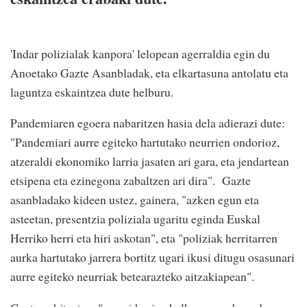
'Indar polizialak kanpora' lelopean agerraldia egin du
Anoetako Gazte Asanbladak, eta elkartasuna antolatu eta
laguntza eskaintzea dute helburu.
Pandemiaren egoera nabaritzen hasia dela adierazi dute:
"Pandemiari aurre egiteko hartutako neurrien ondorioz,
atzeraldi ekonomiko larria jasaten ari gara, eta jendartean
etsipena eta ezinegona zabaltzen ari dira". Gazte
asanbladako kideen ustez, gainera, "azken egun eta
asteetan, presentzia poliziala ugaritu eginda Euskal
Herriko herri eta hiri askotan", eta "poliziak herritarren
aurka hartutako jarrera bortitz ugari ikusi ditugu osasunari
aurre egiteko neurriak betearazteko aitzakiapean".