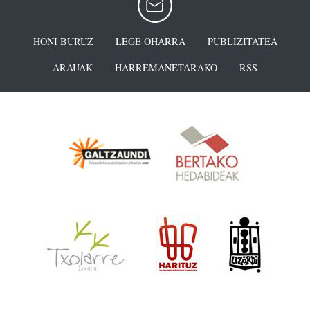
HONI BURUZ
LEGE OHARRA
PUBLIZITATEA
ARAUAK
HARREMANETARAKO
RSS