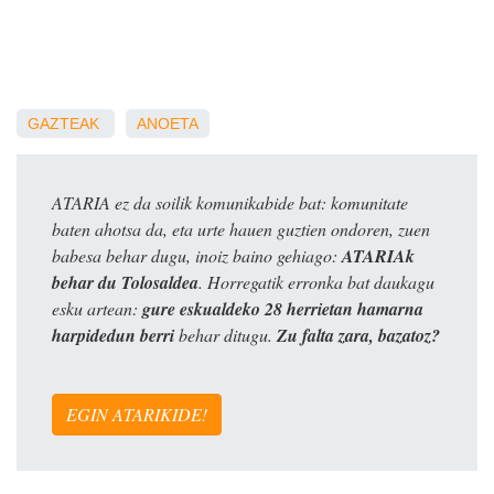
GAZTEAK
ANOETA
ATARIA ez da soilik komunikabide bat: komunitate
baten ahotsa da, eta urte hauen guztien ondoren, zuen
babesa behar dugu, inoiz baino gehiago:
ATARIAk
behar du Tolosaldea
. Horregatik erronka bat daukagu
esku artean:
gure eskualdeko 28 herrietan hamarna
harpidedun berri
behar ditugu.
Zu falta zara, bazatoz?
EGIN ATARIKIDE!