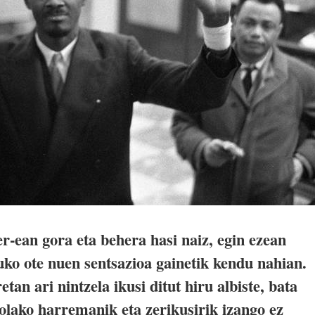
r-ean gora eta behera hasi naiz, egin ezean
uko ote nuen sentsazioa gainetik kendu nahian.
tan ari nintzela ikusi ditut hiru albiste, bata
olako harremanik eta zerikusirik izango ez