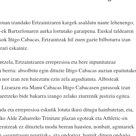
ruan izandako Ertzaintzaren kargek asaldatu naute lehenengo,
ic-ek Bartzelonaren aurka lortutako garaipena. Euskal taldearen
kok Iñigo Cabacas, Ertzaintzak hil zuen gazte bilbotarra izan
rari eskainiz.
ntzela, Ertzaintzaren errepresioa eta bere inpunitateaz
n berria: absolbitu egin dituzte Iñigo Cabacas auzian epaitutako
a nor izan zen baieztatu ezin zela argudiatuta. Albisteak
ina Lizarazu eta Manu Cabacas Iñigo Cabacasen gurasoak izan
retzeko bide bakarra izango zelako ziurrenik justizia egitea.
nda eta errepresioa eskutik lotuta ikusi ditugu hainbatetan, eta,
ko Alde Zaharreko Trinitate plazan egoteak eta Athletic-en
eratzeak ez dituztela modu berean hausten, nonbait, agintariek
n «segurtasun neurriak», eta ondorioz, horrek dituen ondorio