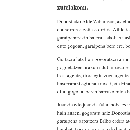
zutelakoan.
Donostiako Alde Zaharrean, astebu
eta horren atzetik etorri da Athlet
garaipenarekin batera, askok eta as
dute gogoan, garaipena bera ere, be
Gertaera latz hori gogoratzen ari ni
gogoetatzen, irakurri dut hirugarre
bost agente, tiroa egin zuen agente
haserrarazi egin nau noski, eta F
ditut gogoan, beren barruko mina ba
Justizia edo justizia falta, hobe esa
hain zuzen, gogoratu naiz Donostia
garaipena ospatzera Bilbo erdira at
hainbatetan errepikatzen dizkigute