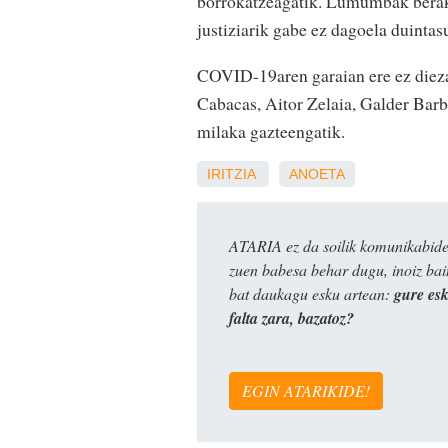
borrokatzeagatik. Lumumbak berak
justiziarik gabe ez dagoela duintas
COVID-19aren garaian ere ez diezag
Cabacas, Aitor Zelaia, Galder Bar
milaka gazteengatik.
IRITZIA
ANOETA
ATARIA ez da soilik komunikabide 
zuen babesa behar dugu, inoiz ba
bat daukagu esku artean:
gure es
falta zara, bazatoz?
EGIN ATARIKIDE!