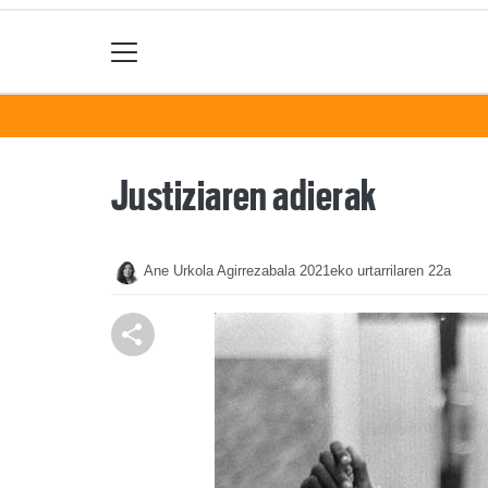
Justiziaren adierak
Ane Urkola Agirrezabala
2021eko urtarrilaren 22a