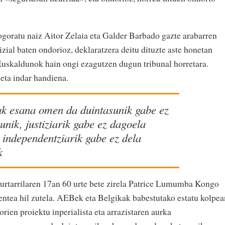
ogoratu naiz Aitor Zelaia eta Galder Barbado gazte arabarren
ial baten ondorioz, deklaratzera deitu dituzte aste honetan
Euskaldunok hain ongi ezagutzen dugun tribunal horretara.
eta indar handiena.
 esana omen da duintasunik gabe ez
unik, justiziarik gabe ez dagoela
a independentziarik gabe ez dela
k
 urtarrilaren 17an 60 urte bete zirela Patrice Lumumba Kongo
ntea hil zutela. AEBek eta Belgikak babestutako estatu kolpea
horien proiektu inperialista eta arrazistaren aurka