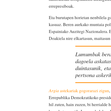
errepresiboak.
Eta burutapen horietan nenbilela g
kasuaz. Beren aurkako muntaia poliz
Espainiako Auzitegi Nazionalera. 
Doakiela nire elkartasun, maitasun 
Lumumbak berak
dagoela askatas
duintasunik, et
pertsona askeri
Argia
astekariak gogorarazi zigun
,
Errepublika Demokratikoko preside
hil zuten, hain zuzen, bi herrialde 