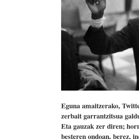
Eguna amaitzerako, Twitte
zerbait garrantzitsua gald
Eta gauzak zer diren; horre
besteren ondoan, berez, in