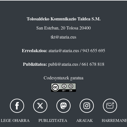
Tolosaldeko Komunikazio Taldea S.M.
San Esteban, 20 Tolosa 20400
tkt@ataria.eus
Erredakzioa:
ataria@ataria.eus
/ 943 655 695
Publizitatea:
publi@ataria.eus
/ 661 678 818
Codesyntaxek garatua
LEGE OHARRA
PUBLIZITATEA
ARAUAK
HARREMANE