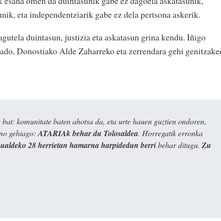
 esana omen da duintasunik gabe ez dagoela askatasunik,
unik, eta independentziarik gabe ez dela pertsona askerik.
utela duintasun, justizia eta askatasun grina kendu. Iñigo
bado, Donostiako Alde Zaharreko eta zerrendara gehi genitzake
bat: komunitate baten ahotsa da, eta urte hauen guztien ondoren,
ino gehiago:
ATARIAk behar du Tolosaldea
. Horregatik erronka
kualdeko 28 herrietan hamarna harpidedun berri
behar ditugu.
Zu