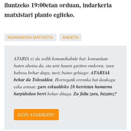
iluntzeko 19:00etan orduan, indarkeria
matxistari planto egiteko.
INDARKERIA MATXISTA
ANOETA
ATARIA ez da soilik komunikabide bat: komunitate
baten ahotsa da, eta urte hauen guztien ondoren, zuen
babesa behar dugu, inoiz baino gehiago:
ATARIAk
behar du Tolosaldea
. Horregatik erronka bat daukagu
esku artean:
gure eskualdeko 28 herrietan hamarna
harpidedun berri
behar ditugu.
Zu falta zara, bazatoz?
EGIN ATARIKIDE!