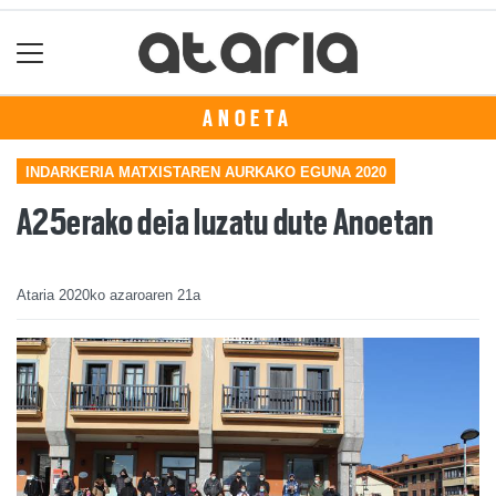
ANOETA
INDARKERIA MATXISTAREN AURKAKO EGUNA 2020
A25erako deia luzatu dute Anoetan
Ataria
2020ko azaroaren 21a