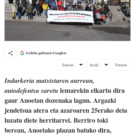
Gehitu gaitzazu Googlen
Entzun
Itzuli
Erraztu
Indarkeria matxistaren aurrean,
lemarekin elkartu dira
autodefentsa saretu
gaur Anoetan dozenaka lagun. Argazki
jendetsua atera eta azaroaren 25erako deia
luzatu diete herritarrei. Berriro toki
berean, Anoetako plazan batuko dira,