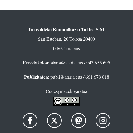
Tolosaldeko Komunikazio Taldea S.M.
San Esteban, 20 Tolosa 20400
tkt@ataria.eus
Erredakzioa:
ataria@ataria.eus
/ 943 655 695
Publizitatea:
publi@ataria.eus
/ 661 678 818
Codesyntaxek garatua